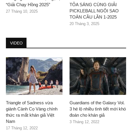
“Giải Chạy Hồng 2025”
TỎA SÁNG CÙNG GIẢI
PICKLEBALL NGÔI SAO
27 Tháng 10, 2025
TOÀN CẦU LẦN 1-2025
20 Tháng 3, 2025
VIDEO
Triangle of Sadness vừa
Guardians of the Galaxy Vol.
giành Cành Cọ Vàng chính
3 hé lộ nhiều tình tiết mới khó
thức ra mắt khán giả Việt
đoán cho khán giả
Nam
3 Tháng 12, 2022
17 Tháng 12, 2022