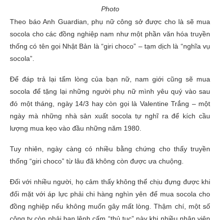
Photo
Theo báo Anh Guardian, phụ nữ công sở được cho là sẽ mua
socola cho các đồng nghiệp nam như một phần văn hóa truyền
thống có tên gọi Nhật Bản là “giri choco” – tạm dịch là “nghĩa vụ
socola”.
Để đáp trả lại tấm lòng của bạn nữ, nam giới cũng sẽ mua
socola để tặng lại những người phụ nữ mình yêu quý vào sau
đó một tháng, ngày 14/3 hay còn gọi là Valentine Trắng – một
ngày mà những nhà sản xuất socola tự nghĩ ra để kích cầu
lượng mua kẹo vào đầu những năm 1980.
Tuy nhiên, ngày càng có nhiều bằng chứng cho thấy truyền
thống “giri choco” từ lâu đã không còn được ưa chuộng.
Đối với nhiều người, họ cảm thấy không thể chịu đựng được khi
đối mặt với áp lực phải chi hàng nghìn yên để mua socola cho
đồng nghiệp nếu không muốn gây mất lòng. Thậm chí, một số
công ty còn phải ban lệnh cấm “thủ tục” này khi nhiều nhân viên