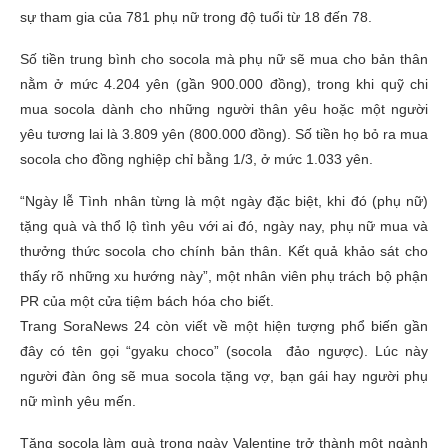
sự tham gia của 781 phụ nữ trong độ tuổi từ 18 đến 78.
Số tiền trung bình cho socola mà phụ nữ sẽ mua cho bản thân
nằm ở mức 4.204 yên (gần 900.000 đồng), trong khi quỹ chi
mua socola dành cho những người thân yêu hoặc một người
yêu tương lai là 3.809 yên (800.000 đồng). Số tiền họ bỏ ra mua
socola cho đồng nghiệp chỉ bằng 1/3, ở mức 1.033 yên.
“Ngày lễ Tình nhân từng là một ngày đặc biệt, khi đó (phụ nữ)
tặng quà và thổ lộ tình yêu với ai đó, ngày nay, phụ nữ mua và
thưởng thức socola cho chính bản thân. Kết quả khảo sát cho
thấy rõ những xu hướng này”, một nhân viên phụ trách bộ phận
PR của một cửa tiệm bách hóa cho biết.
Trang SoraNews 24 còn viết về một hiện tượng phổ biến gần
đây có tên gọi “gyaku choco” (socola đảo ngược). Lúc này
người đàn ông sẽ mua socola tặng vợ, bạn gái hay người phụ
nữ mình yêu mến.
Tặng socola làm quà trong ngày Valentine trở thành một ngành