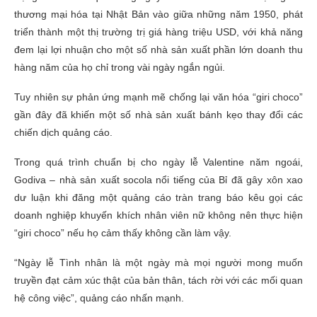
thương mại hóa tại Nhật Bản vào giữa những năm 1950, phát
triển thành một thị trường trị giá hàng triệu USD, với khả năng
đem lại lợi nhuận cho một số nhà sản xuất phần lớn doanh thu
hàng năm của họ chỉ trong vài ngày ngắn ngủi.
Tuy nhiên sự phản ứng mạnh mẽ chống lại văn hóa “giri choco”
gần đây đã khiến một số nhà sản xuất bánh kẹo thay đổi các
chiến dịch quảng cáo.
Trong quá trình chuẩn bị cho ngày lễ Valentine năm ngoái,
Godiva – nhà sản xuất socola nổi tiếng của Bỉ đã gây xôn xao
dư luận khi đăng một quảng cáo tràn trang báo kêu gọi các
doanh nghiệp khuyến khích nhân viên nữ không nên thực hiện
“giri choco” nếu họ cảm thấy không cần làm vậy.
“Ngày lễ Tình nhân là một ngày mà mọi người mong muốn
truyền đạt cảm xúc thật của bản thân, tách rời với các mối quan
hệ công việc”, quảng cáo nhấn mạnh.