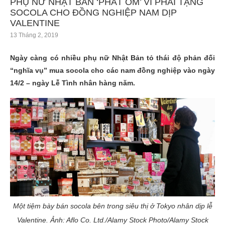
PHỤ NỮ NHẬT BẢN ‘PHÁT ỐM’ VÌ PHẢI TẶNG
SOCOLA CHO ĐỒNG NGHIỆP NAM DỊP
VALENTINE
13 Tháng 2, 2019
Ngày càng có nhiều phụ nữ Nhật Bản tỏ thái độ phản đối
“nghĩa vụ” mua socola cho các nam đồng nghiệp vào ngày
14/2 – ngày Lễ Tình nhân hàng năm.
Một tiệm bày bán socola bên trong siêu thị ở Tokyo nhân dịp lễ
Valentine. Ảnh: Aflo Co. Ltd./Alamy Stock Photo/Alamy Stock