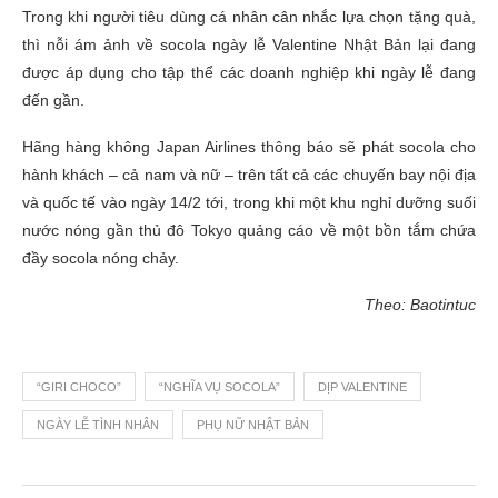
Trong khi người tiêu dùng cá nhân cân nhắc lựa chọn tặng quà,
thì nỗi ám ảnh về socola ngày lễ Valentine Nhật Bản lại đang
được áp dụng cho tập thể các doanh nghiệp khi ngày lễ đang
đến gần.
Hãng hàng không Japan Airlines thông báo sẽ phát socola cho
hành khách – cả nam và nữ – trên tất cả các chuyến bay nội địa
và quốc tế vào ngày 14/2 tới, trong khi một khu nghỉ dưỡng suối
nước nóng gần thủ đô Tokyo quảng cáo về một bồn tắm chứa
đầy socola nóng chảy.
Theo: Baotintuc
“GIRI CHOCO”
“NGHĨA VỤ SOCOLA”
DỊP VALENTINE
NGÀY LỄ TÌNH NHÂN
PHỤ NỮ NHẬT BẢN