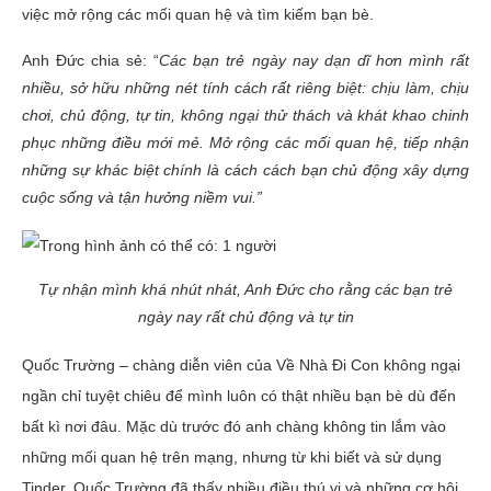
việc mở rộng các mối quan hệ và tìm kiếm bạn bè.
Anh Đức chia sẻ: “
Các bạn trẻ ngày nay dạn dĩ hơn mình rất
nhiều, sở hữu những nét tính cách rất riêng biệt: chịu làm, chịu
chơi, chủ động, tự tin, không ngại thử thách và khát khao chinh
phục những điều mới mẻ. Mở rộng các mối quan hệ, tiếp nhận
những sự khác biệt chính là cách cách bạn chủ động xây dựng
cuộc sống và tận hưởng niềm vui.”
Tự nhận mình khá nhút nhát, Anh Đức cho rằng các bạn trẻ
ngày nay rất chủ động và tự tin
Quốc Trường – chàng diễn viên của Về Nhà Đi Con không ngại
ngần chỉ tuyệt chiêu để mình luôn có thật nhiều bạn bè dù đến
bất kì nơi đâu. Mặc dù trước đó anh chàng không tin lắm vào
những mối quan hệ trên mạng, nhưng từ khi biết và sử dụng
Tinder, Quốc Trường đã thấy nhiều điều thú vị và những cơ hội