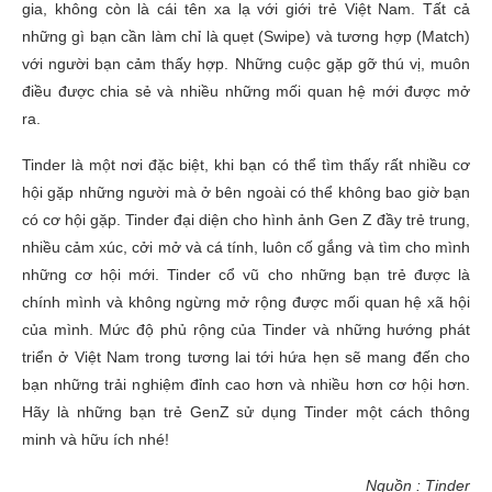
gia, không còn là cái tên xa lạ với giới trẻ Việt Nam. Tất cả
những gì bạn cần làm chỉ là quẹt (Swipe) và tương hợp (Match)
với người bạn cảm thấy hợp. Những cuộc gặp gỡ thú vị, muôn
điều được chia sẻ và nhiều những mối quan hệ mới được mở
ra.
Tinder là một nơi đặc biệt, khi bạn có thể tìm thấy rất nhiều cơ
hội gặp những người mà ở bên ngoài có thể không bao giờ bạn
có cơ hội gặp. Tinder đại diện cho hình ảnh Gen Z đầy trẻ trung,
nhiều cảm xúc, cởi mở và cá tính, luôn cố gắng và tìm cho mình
những cơ hội mới. Tinder cổ vũ cho những bạn trẻ được là
chính mình và không ngừng mở rộng được mối quan hệ xã hội
của mình. Mức độ phủ rộng của Tinder và những hướng phát
triển ở Việt Nam trong tương lai tới hứa hẹn sẽ mang đến cho
bạn những trải nghiệm đỉnh cao hơn và nhiều hơn cơ hội hơn.
Hãy là những bạn trẻ GenZ sử dụng Tinder một cách thông
minh và hữu ích nhé!
Nguồn : T
inde
r