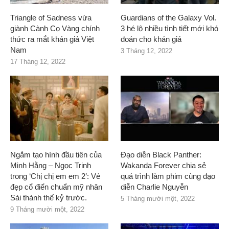
Triangle of Sadness vừa
Guardians of the Galaxy Vol.
giành Cành Cọ Vàng chính
3 hé lộ nhiều tình tiết mới khó
thức ra mắt khán giả Việt
đoán cho khán giả
Nam
3 Tháng 12, 2022
17 Tháng 12, 2022
Ngắm tạo hình đầu tiên của
Đạo diễn Black Panther:
Minh Hằng – Ngọc Trinh
Wakanda Forever chia sẻ
trong ‘Chị chị em em 2’: Vẻ
quá trình làm phim cùng đạo
đẹp cổ điển chuẩn mỹ nhân
diễn Charlie Nguyễn
Sài thành thế kỷ trước.
5 Tháng mười một, 2022
9 Tháng mười một, 2022