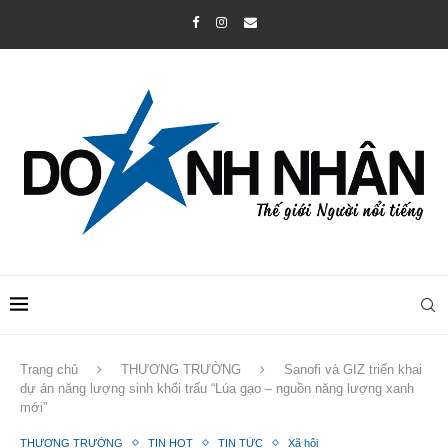
Trang chủ
THƯƠNG TRƯỜNG
Sanofi và GIZ triển khai
dự án năng lượng sinh khối trấu “Lúa gạo – nguồn năng lượng xanh
mới”
THƯƠNG TRƯỜNG
TIN HOT
TIN TỨC
Xã hội