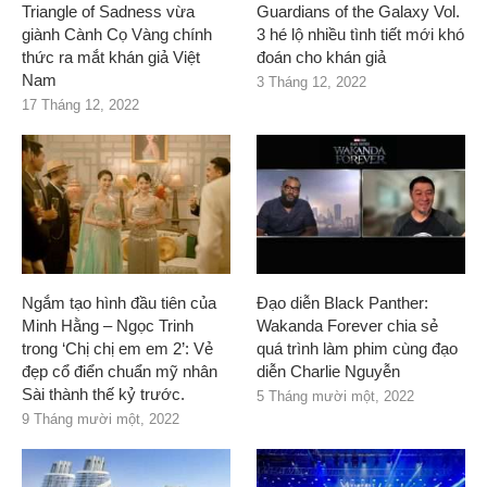
Triangle of Sadness vừa
Guardians of the Galaxy Vol.
giành Cành Cọ Vàng chính
3 hé lộ nhiều tình tiết mới khó
thức ra mắt khán giả Việt
đoán cho khán giả
Nam
3 Tháng 12, 2022
17 Tháng 12, 2022
Ngắm tạo hình đầu tiên của
Đạo diễn Black Panther:
Minh Hằng – Ngọc Trinh
Wakanda Forever chia sẻ
trong ‘Chị chị em em 2’: Vẻ
quá trình làm phim cùng đạo
đẹp cổ điển chuẩn mỹ nhân
diễn Charlie Nguyễn
Sài thành thế kỷ trước.
5 Tháng mười một, 2022
9 Tháng mười một, 2022