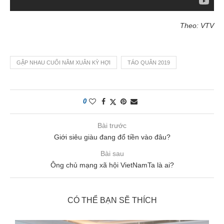
Theo: VTV
GẶP NHAU CUỐI NĂM XUÂN KỲ HỢI
TÁO QUÂN 2019
0
Bài trước
Giới siêu giàu đang đổ tiền vào đâu?
Bài sau
Ông chủ mạng xã hội VietNamTa là ai?
CÓ THỂ BẠN SẼ THÍCH