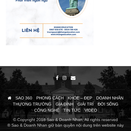
SAO 360
PHONG CÁCH
KHỎE – ĐẸP
DOANH NHÂN
THƯƠNG TRƯỜNG
GIA ĐÌNH
GIẢI TRÍ
ĐỜI SỐNG
CÔNG NGHỆ
TIN TỨC
VIDEO
© Copyright 2018 Sao & Doanh Nhan, All rights reserved
® Sao & Doanh Nhan giữ bản quyền nội dung trên website này