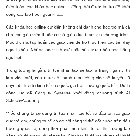
điện toán, các khóa học online… đồng thời được tài trợ để khởi
động các lớp học ngoại khóa.
Các khóa học online dự kiến không chỉ dành cho học trò mà cả
cho các giáo viên thuộc cơ sở giáo dục tham gia chương trình.
Mục đích là tập huấn các giáo viên để họ thực hiện các tiết dạy
ngoại khóa. Những học sinh xuất sắc sẽ được nhận học bổng
đặc biệt.
Trong tương lai gần, trí tuệ nhân tạo sẽ tạo ra hàng ngàn vị trí
làm việc mới, còn mức độ thành thạo công việc sẽ là yếu tố
quyết định vị trí kinh tế của quốc gia trên trường quốc tế – Đó là
động lực để Công ty Synerise khởi động chương trình AI
School&Academy.
“Nếu chúng ta sử dụng trí tuệ nhân tạo tốt và đầu tư vào giáo
dục trẻ em, chúng ta sẽ có cơ hội nâng vị thế đất nước trên đấu
trường quốc tế, đồng thời phát triển kinh tế và thị trường lao
động, từ đó mang về lợi nhuận. Chính vì lẽ đó mà chúng tôi khởi