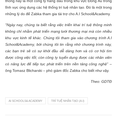
thống này là một công ty hàng đầu trong khu vực Đông Âu trong
lĩnh vực ứng dụng các hệ thống trí tuệ nhân tạo. Đó là một trong
những lý do để Zabka tham gia tài trợ cho A.I School&Academy.
“Ngày nay, chúng ta biết rằng việc triển khai trí tuệ thông minh
không chỉ nhằm phát triển mạng lưới thương mại mà còn nhiều
khu vực kinh tế khác. Chúng tôi tham gia vào chương trình A.I
School&Academy, bởi chúng tôi tin rằng nhờ chương trình này,
các bạn trẻ sẽ có sự khởi đầu dễ dàng hơn và có cơ hội tìm
được công việc tốt; còn công ty tuyển dụng được các nhân viên
có năng lực để tiếp tục phát triển trên nền tảng công nghệ”
–
ông Tomasz Blicharski – phó giám đốc Zabka cho biết như vậy.
Theo: GDTĐ
AI SCHOOLS& ACADEMY
TRÍ TUỆ NHÂN TẠO (A.I)