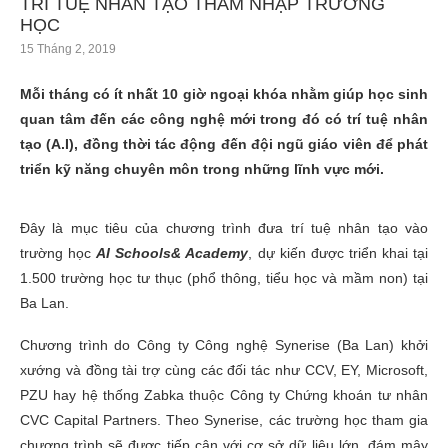
TRÍ TUỆ NHÂN TẠO THÂM NHẬP TRƯỜNG
HỌC
15 Tháng 2, 2019
Mỗi tháng có ít nhất 10 giờ ngoại khóa nhằm giúp học sinh
quan tâm đến các công nghệ mới trong đó có trí tuệ nhân
tạo (A.I), đồng thời tác động đến đội ngũ giáo viên để phát
triển kỹ năng chuyên môn trong những lĩnh vực mới.
Đây là mục tiêu của chương trình đưa trí tuệ nhân tạo vào
trường học
AI Schools& Academy
, dự kiến được triển khai tại
1.500 trường học tư thục (phổ thông, tiểu học và mầm non) tại
Ba Lan.
Chương trình do Công ty Công nghệ Synerise (Ba Lan) khởi
xướng và đồng tài trợ cùng các đối tác như CCV, EY, Microsoft,
PZU hay hệ thống Zabka thuộc Công ty Chứng khoán tư nhân
CVC Capital Partners. Theo Synerise, các trường học tham gia
chương trình sẽ được tiếp cận với cơ sở dữ liệu lớn, đám mây