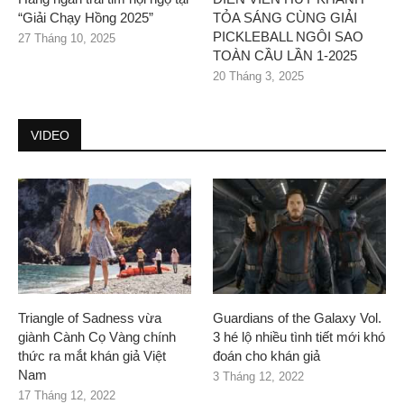
“Giải Chạy Hồng 2025”
TỎA SÁNG CÙNG GIẢI
PICKLEBALL NGÔI SAO
27 Tháng 10, 2025
TOÀN CẦU LẦN 1-2025
20 Tháng 3, 2025
VIDEO
Triangle of Sadness vừa
Guardians of the Galaxy Vol.
giành Cành Cọ Vàng chính
3 hé lộ nhiều tình tiết mới khó
thức ra mắt khán giả Việt
đoán cho khán giả
Nam
3 Tháng 12, 2022
17 Tháng 12, 2022