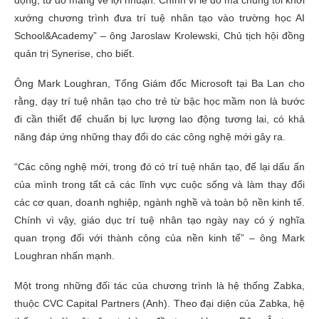
xướng chương trình đưa trí tuệ nhân tạo vào trường học AI
School&Academy” – ông Jaroslaw Krolewski, Chủ tịch hội đồng
quản trị Synerise, cho biết.
Ông Mark Loughran, Tổng Giám đốc Microsoft tại Ba Lan cho
rằng, dạy trí tuệ nhân tạo cho trẻ từ bậc học mầm non là bước
đi cần thiết để chuẩn bị lực lượng lao động tương lai, có khả
năng đáp ứng những thay đổi do các công nghệ mới gây ra.
“Các công nghệ mới, trong đó có trí tuệ nhân tạo, để lại dấu ấn
của mình trong tất cả các lĩnh vực cuộc sống và làm thay đổi
các cơ quan, doanh nghiệp, ngành nghề và toàn bộ nền kinh tế.
Chính vì vậy, giáo dục trí tuệ nhân tạo ngày nay có ý nghĩa
quan trọng đối với thành công của nền kinh tế” – ông Mark
Loughran nhấn mạnh.
Một trong những đối tác của chương trình là hệ thống Zabka,
thuộc CVC Capital Partners (Anh). Theo đại diện của Zabka, hệ