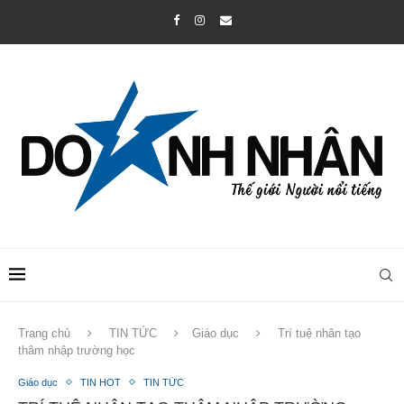
Trang chủ
TIN TỨC
Giáo dục
Trí tuệ nhân tạo
thâm nhập trường học
Giáo dục
TIN HOT
TIN TỨC