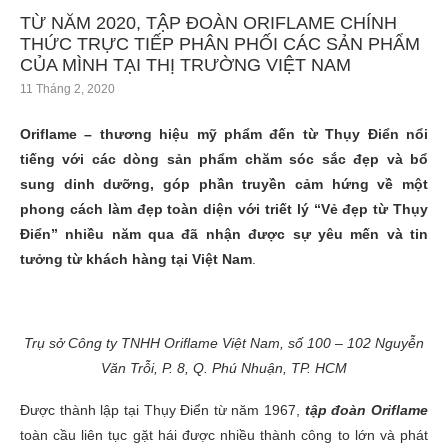
TỪ NĂM 2020, TẬP ĐOÀN ORIFLAME CHÍNH
THỨC TRỰC TIẾP PHÂN PHỐI CÁC SẢN PHẨM
CỦA MÌNH TẠI THỊ TRƯỜNG VIỆT NAM
11 Tháng 2, 2020
Oriflame – thương hiệu mỹ phẩm đến từ Thụy Điển nổi
tiếng với các dòng sản phẩm chăm sóc sắc đẹp và bổ
sung dinh dưỡng, góp phần truyền cảm hứng về một
phong cách làm đẹp toàn diện với triết lý “Vẻ đẹp từ Thụy
Điển” nhiều năm qua đã nhận được sự yêu mến và tin
tưởng từ khách hàng tại Việt Nam
.
Trụ sở Công ty TNHH Oriflame Việt Nam, số 100 – 102 Nguyễn
Văn Trỗi, P. 8, Q. Phú Nhuận, TP. HCM
Được thành lập tại Thụy Điển từ năm 1967,
tập đoàn Oriflame
toàn cầu liên tục gặt hái được nhiều thành công to lớn và phát