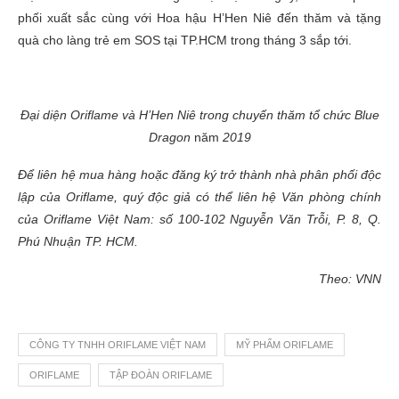
phối xuất sắc cùng với Hoa hậu H’Hen Niê đến thăm và tặng
quà cho làng trẻ em SOS tại TP.HCM trong tháng 3 sắp tới.
Đại diện Oriflame và H’Hen Niê trong chuyến thăm tổ chức Blue
Dragon
năm
2019
Để liên hệ mua hàng hoặc đăng ký trở thành nhà phân phối độc
lập của Oriflame, quý độc giả có thể liên hệ Văn phòng chính
của Oriflame Việt Nam: số 100-102 Nguyễn Văn Trỗi, P. 8, Q.
Phú Nhuận TP. HCM.
Theo: VNN
CÔNG TY TNHH ORIFLAME VIỆT NAM
MỸ PHẨM ORIFLAME
ORIFLAME
TẬP ĐOÀN ORIFLAME