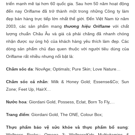
triển mạnh mẽ tại hơn 60 quốc gia. Sau hơn 50 năm hoạt động
đến nay Oriflame đã trở thành một trong những Công ty làm
đẹp bán hàng trực tiếp lớn nhất thế giới. Đến Việt Nam từ năm
2003, các sản phẩm mang
thương hiệu Oriflame
với chất
lượng chuẩn Châu Âu và giá cả phải chăng đã nhanh chóng
nhận được sự ủng hộ của khách hàng yêu thích làm đẹp. Các
dòng sản phẩm chủ đạo quen thuộc với người tiêu dùng của
Oriflame rất nhiều nhưng nổi bật là:
Chăm sóc da
: NovAge; Optimals; Pure Skin; Love Nature…
Chăm sóc cá nhân
: Milk & Honey Gold; Essense&Co; Sun
Zone; Feet Up, HairX…
Nước hoa
: Giordani Gold, Possess, Eclat, Born To Fly,…
Trang điểm
: Giordani Gold, The ONE, Colour Box;
Thực phẩm bảo vệ sức khỏe và thực phẩm bổ sung
:
Wellness Packs;; Omega 3; WellnessKids Multivitamins &