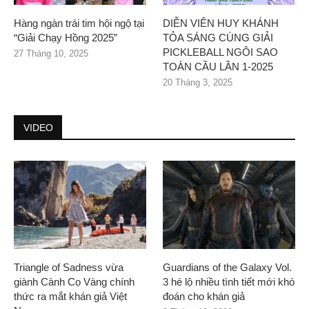
Hàng ngàn trái tim hội ngộ tại
DIỄN VIÊN HUY KHÁNH
“Giải Chạy Hồng 2025”
TỎA SÁNG CÙNG GIẢI
PICKLEBALL NGÔI SAO
27 Tháng 10, 2025
TOÀN CẦU LẦN 1-2025
20 Tháng 3, 2025
VIDEO
Triangle of Sadness vừa
Guardians of the Galaxy Vol.
giành Cành Cọ Vàng chính
3 hé lộ nhiều tình tiết mới khó
thức ra mắt khán giả Việt
đoán cho khán giả