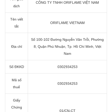
CÔNG TY TNHH ORIFLAME VIỆT NAM
dịch
Tên viết
ORIFLAME VIETNAM
tắt
Số 100-102 Đường Nguyễn Văn Trỗi, Phường
Địa chỉ
8, Quận Phú Nhuận, Tp. Hồ Chí Minh, Việt
Nam
Số ĐKKD
0302934253
Mã số
0302934253
thuế
Giấy
Chứng
01/CN-CT