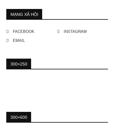
MẠNG XÃ HỘI
FACEBOOK
INSTAGRAM
EMAIL
300×250
300×600