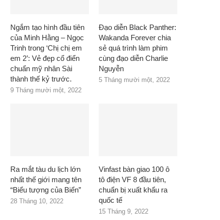
Ngắm tạo hình đầu tiên
Đạo diễn Black Panther:
của Minh Hằng – Ngọc
Wakanda Forever chia
Trinh trong ‘Chị chị em
sẻ quá trình làm phim
em 2’: Vẻ đẹp cổ điển
cùng đạo diễn Charlie
chuẩn mỹ nhân Sài
Nguyễn
thành thế kỷ trước.
5 Tháng mười một, 2022
9 Tháng mười một, 2022
Ra mắt tàu du lịch lớn
Vinfast bàn giao 100 ô
nhất thế giới mang tên
tô điện VF 8 đầu tiên,
“Biểu tượng của Biển”
chuẩn bị xuất khẩu ra
quốc tế
28 Tháng 10, 2022
15 Tháng 9, 2022