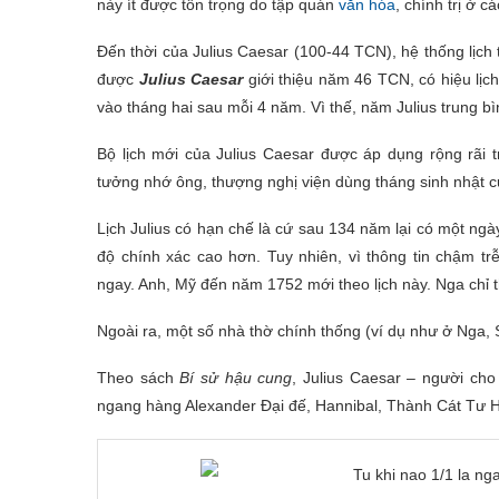
này ít được tôn trọng do tập quán
văn hóa
, chính trị ở 
Đến thời của Julius Caesar (100-44 TCN), hệ thống lịch
được
Julius Caesar
giới thiệu năm 46 TCN, có hiệu lị
vào tháng hai sau mỗi 4 năm. Vì thế, năm Julius trung bì
Bộ lịch mới của Julius Caesar được áp dụng rộng rãi
tưởng nhớ ông, thượng nghị viện dùng tháng sinh nhật củ
Lịch Julius có hạn chế là cứ sau 134 năm lại có một ng
độ chính xác cao hơn. Tuy nhiên, vì thông tin chậm tr
ngay. Anh, Mỹ đến năm 1752 mới theo lịch này. Nga chỉ 
Ngoài ra, một số nhà thờ chính thống (ví dụ như ở Nga, Se
Theo sách
Bí sử hậu cung
, Julius Caesar – người cho
ngang hàng Alexander Đại đế, Hannibal, Thành Cát Tư 