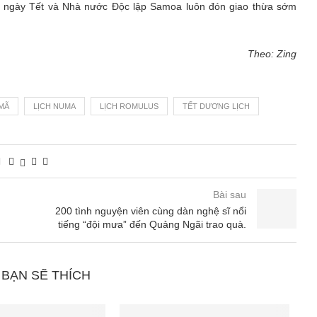
y là ngày Tết và Nhà nước Độc lập Samoa luôn đón giao thừa sớm
Theo: Zing
 MÃ
LỊCH NUMA
LỊCH ROMULUS
TẾT DƯƠNG LỊCH
Bài sau
200 tình nguyện viên cùng dàn nghệ sĩ nổi
tiếng “đội mưa” đến Quảng Ngãi trao quà.
 BẠN SẼ THÍCH