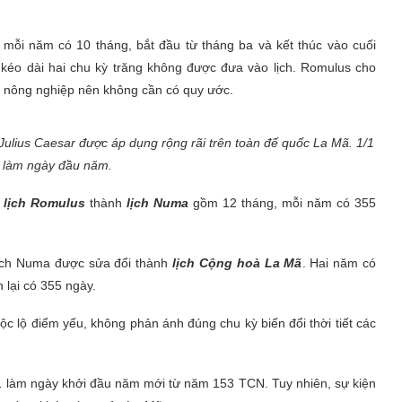
mỗi năm có 10 tháng, bắt đầu từ tháng ba và kết thúc vào cuối
 kéo dài hai chu kỳ trăng không được đưa vào lịch. Romulus cho
m nông nghiệp nên không cần có quy ước.
a Julius Caesar được áp dụng rộng rãi trên toàn đế quốc La Mã. 1/1
 làm ngày đầu năm.
n
lịch Romulus
thành
lịch Numa
gồm 12 tháng, mỗi năm có 355
ịch Numa được sửa đổi thành
lịch Cộng hoà La Mã
. Hai năm có
 lại có 355 ngày.
ộc lộ điểm yếu, không phản ánh đúng chu kỳ biến đổi thời tiết các
1/1 làm ngày khởi đầu năm mới từ năm 153 TCN. Tuy nhiên, sự kiện