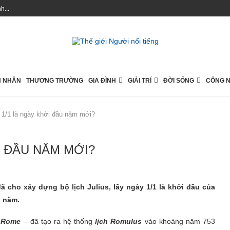
...
 NHÂN
THƯƠNG TRƯỜNG
GIA ĐÌNH
GIẢI TRÍ
ĐỜI SỐNG
CÔNG 
 1/1 là ngày khởi đầu năm mới?
I ĐẦU NĂM MỚI?
ã cho xây dựng bộ lịch Julius, lấy ngày 1/1 là khởi đầu của
n năm.
h Rome
– đã tạo ra hệ thống
lịch Romulus
vào khoảng năm 753