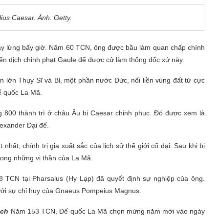
ius Caesar. Ảnh: Getty.
g lẫy lừng bấy giờ. Năm 60 TCN, ông được bầu làm quan chấp chính
ến dịch chinh phạt Gaule để được cử làm thống đốc xứ này.
 lớn Thụy Sĩ và Bỉ, một phần nước Đức, nối liền vùng đất từ cực
ế quốc La Mã.
 800 thành trì ở châu Âu bị Caesar chinh phục. Đó được xem là
lexander Đại đế.
ất, chính trị gia xuất sắc của lịch sử thế giới cổ đại. Sau khi bị
rong những vị thần của La Mã.
48 TCN tại Pharsalus (Hy Lạp) đã quyết định sự nghiệp của ông.
ưới sự chỉ huy của Gnaeus Pompeius Magnus.
ịch
Năm 153 TCN, Đế quốc La Mã chọn mừng năm mới vào ngày