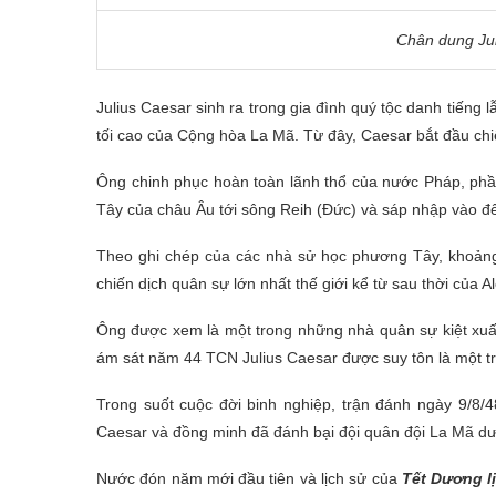
Chân dung Jul
Julius Caesar sinh ra trong gia đình quý tộc danh tiến
tối cao của Cộng hòa La Mã. Từ đây, Caesar bắt đầu chi
Ông chinh phục hoàn toàn lãnh thổ của nước Pháp, phần
Tây của châu Âu tới sông Reih (Đức) và sáp nhập vào đ
Theo ghi chép của các nhà sử học phương Tây, khoảng
chiến dịch quân sự lớn nhất thế giới kể từ sau thời của A
Ông được xem là một trong những nhà quân sự kiệt xuất nh
ám sát năm 44 TCN Julius Caesar được suy tôn là một t
Trong suốt cuộc đời binh nghiệp, trận đánh ngày 9/8/
Caesar và đồng minh đã đánh bại đội quân đội La Mã d
Nước đón năm mới đầu tiên và lịch sử của
Tết Dương l