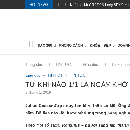
HOT NEWS
Nhà mốt Mr CRAZY & Lady SEXY chính
SAO 360
PHONG CÁCH
KHỎE – ĐẸP
DOANH
Trang chủ
TIN TỨC
Giáo dục
Từ khi nào
Giáo dục
TIN HOT
TIN TỨC
TỪ KHI NÀO 1/1 LÀ NGÀY KHỞ
1 Tháng 1, 2019
Julius Caesar được suy tôn là vị thần La Mã. Ông đ
năm. Bộ lịch này đã được sử dụng trong hàng nghì
Theo một số sách,
Romulus – người sáng lập thàn