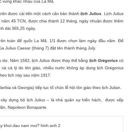
các vùng khác nhau của La Mã.
 trên được cải tiến một cách căn bản thành
lịch Julius
. Lịch Julius
ch năm 45 TCN, được chia thành 12 tháng, ngày nhuận được thêm
nh dài 365,25 ngày.
 trên toàn đế quốc La Mã. 1/1 được chọn làm ngày đầu năm. Để
a Julius Caesar (tháng 7) đặt tên thành tháng July.
ày dư. Năm 1582, lịch Julius được thay thế bằng
lịch Gregorius
có
ễ và cả lý do tôn giáo, nhiều nước không áp dụng lịch Gregorius
theo lịch này sau năm 1917.
rbia và Georgia) tiếp tục tổ chức lễ hội tôn giáo theo lịch Julian.
 xây dựng bộ lịch Julius – là nhà quân sự hiển hách, được xếp
Hãn, Napoleon Bonaparte.