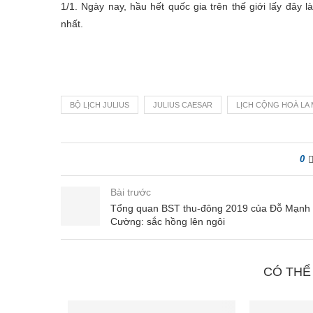
1/1. Ngày nay, hầu hết quốc gia trên thế giới lấy đâ
nhất.
BỘ LỊCH JULIUS
JULIUS CAESAR
LỊCH CỘNG HOÀ LA
0
Bài trước
Tổng quan BST thu-đông 2019 của Đỗ Mạnh
Cường: sắc hồng lên ngôi
CÓ THỂ