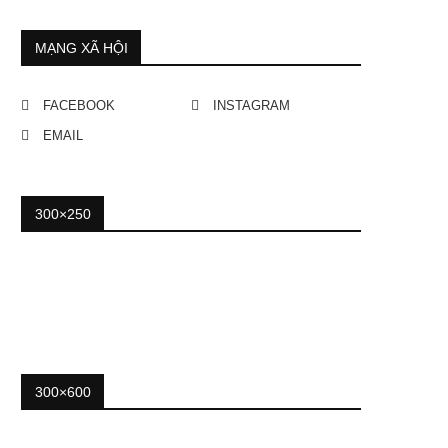
MẠNG XÃ HỘI
FACEBOOK
INSTAGRAM
EMAIL
300×250
300×600