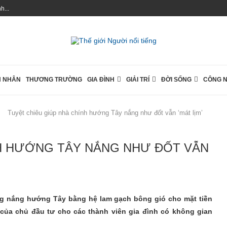
...
 NHÂN
THƯƠNG TRƯỜNG
GIA ĐÌNH
GIẢI TRÍ
ĐỜI SỐNG
CÔNG 
Tuyệt chiêu giúp nhà chính hướng Tây nắng như đốt vẫn ‘mát lịm’
NH HƯỚNG TÂY NẮNG NHƯ ĐỐT VẪN
ng nắng hướng Tây bằng hệ lam gạch bông gió cho mặt tiền
 của chủ đầu tư cho các thành viên gia đình có không gian