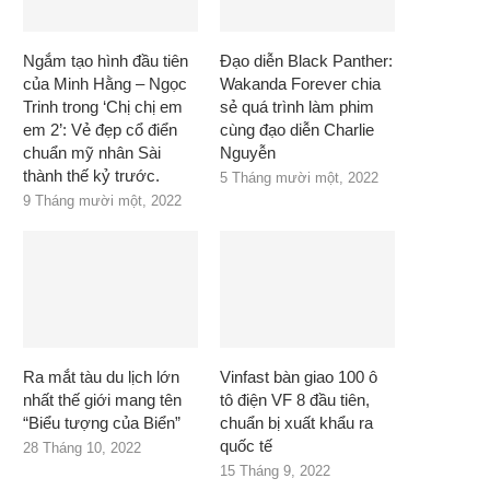
Ngắm tạo hình đầu tiên
Đạo diễn Black Panther:
của Minh Hằng – Ngọc
Wakanda Forever chia
Trinh trong ‘Chị chị em
sẻ quá trình làm phim
em 2’: Vẻ đẹp cổ điển
cùng đạo diễn Charlie
chuẩn mỹ nhân Sài
Nguyễn
thành thế kỷ trước.
5 Tháng mười một, 2022
9 Tháng mười một, 2022
Ra mắt tàu du lịch lớn
Vinfast bàn giao 100 ô
nhất thế giới mang tên
tô điện VF 8 đầu tiên,
“Biểu tượng của Biển”
chuẩn bị xuất khẩu ra
quốc tế
28 Tháng 10, 2022
15 Tháng 9, 2022