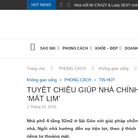
HOT NEWS
Nhà mốt Mr CRAZY & Lady SEXY chính
SAO 360
PHONG CÁCH
KHỎE – ĐẸP
DOANH
Trang chủ
PHONG CÁCH
Không gian sống
Không gian sống
PHONG CÁCH
TIN HOT
TUYỆT CHIÊU GIÚP NHÀ CHÍ
‘MÁT LỊM’
1 Tháng 10, 2019
Nhà phố 4 tầng 52m2 ở Sài Gòn với giải pháp chố
nhà. Ngôi nhà hướng đến sự tiện lợi, theo ý thích
riêng tư thoáng mát.