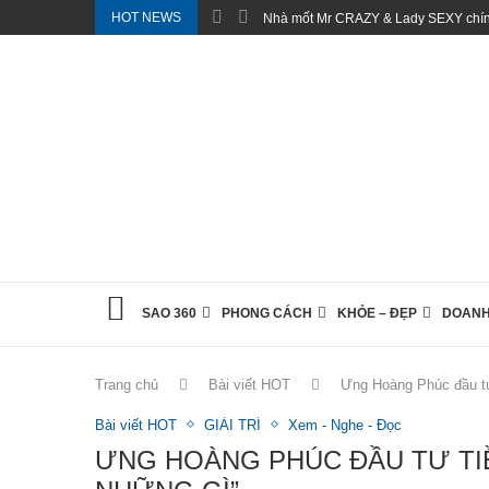
HOT NEWS
Nhà mốt Mr CRAZY & Lady SEXY chính
SAO 360
PHONG CÁCH
KHỎE – ĐẸP
DOANH
Trang chủ
Bài viết HOT
Ưng Hoàng Phúc đầu tư 
Bài viết HOT
GIẢI TRÍ
Xem - Nghe - Đọc
ƯNG HOÀNG PHÚC ĐẦU TƯ TIỀ