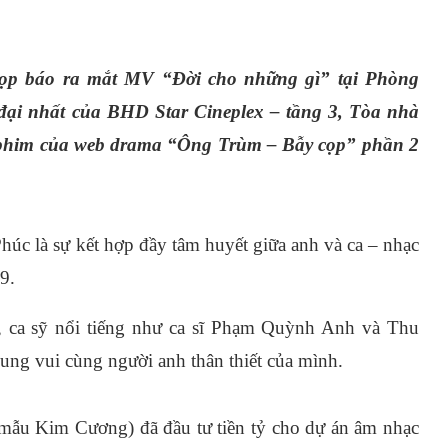
ọp báo ra mắt MV “Đời cho những gì” tại Phòng
đại nhất của BHD Star Cineplex – tầng 3, Tòa nhà
phim của web drama “Ông Trùm – Bẫy cọp” phần 2
c là sự kết hợp đầy tâm huyết giữa anh và ca – nhạc
9.
, ca sỹ nổi tiếng như ca sĩ Phạm Quỳnh Anh và Thu
ung vui cùng người anh thân thiết của mình.
 mẫu Kim Cương) đã đầu tư tiền tỷ cho dự án âm nhạc