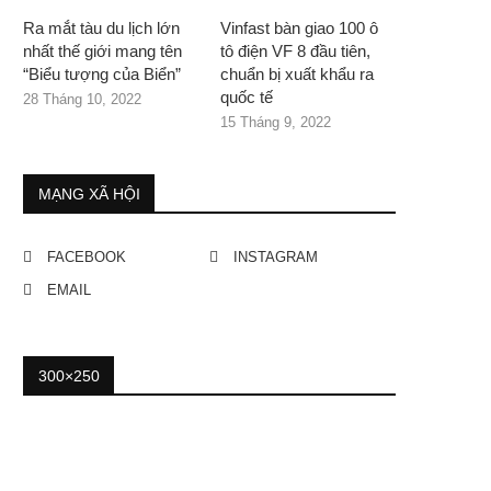
Ra mắt tàu du lịch lớn
Vinfast bàn giao 100 ô
nhất thế giới mang tên
tô điện VF 8 đầu tiên,
“Biểu tượng của Biển”
chuẩn bị xuất khẩu ra
quốc tế
28 Tháng 10, 2022
15 Tháng 9, 2022
MẠNG XÃ HỘI
FACEBOOK
INSTAGRAM
EMAIL
300×250