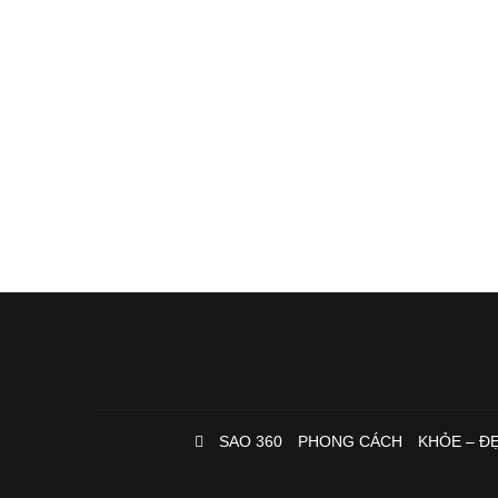
SAO 360
PHONG CÁCH
KHỎE – Đ