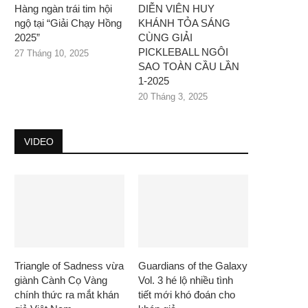
Hàng ngàn trái tim hội
DIỄN VIÊN HUY
ngộ tại “Giải Chạy Hồng
KHÁNH TỎA SÁNG
2025”
CÙNG GIẢI
PICKLEBALL NGÔI
27 Tháng 10, 2025
SAO TOÀN CẦU LẦN
1-2025
20 Tháng 3, 2025
VIDEO
Triangle of Sadness vừa
Guardians of the Galaxy
giành Cành Cọ Vàng
Vol. 3 hé lộ nhiều tình
chính thức ra mắt khán
tiết mới khó đoán cho