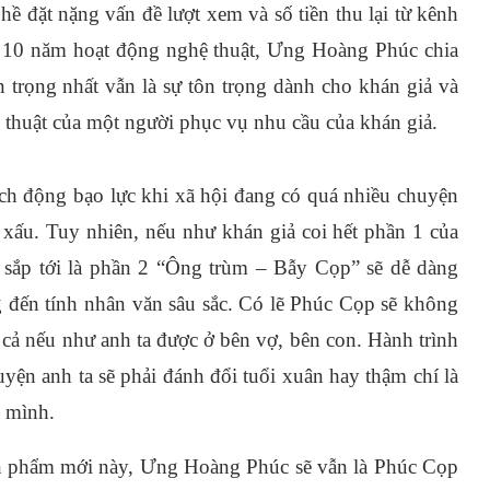
ề đặt nặng vấn đề lượt xem và số tiền thu lại từ kênh
n 10 năm hoạt động nghệ thuật, Ưng Hoàng Phúc chia
 trọng nhất vẫn là sự tôn trọng dành cho khán giả và
thuật của một người phục vụ nhu cầu của khán giả.
ích động bạo lực khi xã hội đang có quá nhiều chuyện
u xấu. Tuy nhiên, nếu như khán giả coi hết phần 1 của
sắp tới là phần 2 “Ông trùm – Bẫy Cọp” sẽ dễ dàng
đến tính nhân văn sâu sắc. Có lẽ Phúc Cọp sẽ không
t cả nếu như anh ta được ở bên vợ, bên con. Hành trình
yện anh ta sẽ phải đánh đổi tuổi xuân hay thậm chí là
i mình.
n phẩm mới này, Ưng Hoàng Phúc sẽ vẫn là Phúc Cọp