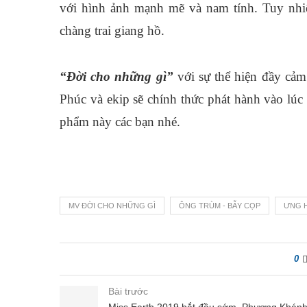
với hình ảnh mạnh mẽ và nam tính. Tuy nhiê
chàng trai giang hồ.
“Đời cho những gì”
với sự thể hiện đầy cảm
Phúc và ekip sẽ chính thức phát hành vào lú
phẩm này các bạn nhé.
MV ĐỜI CHO NHỮNG GÌ
ÔNG TRÙM - BẪY CỌP
ƯNG 
0
Bài trước
Miss Earth 2019 bắt đầu sớm, Phương Khán