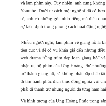
và làm phim này. Tuy nhiên, anh cũng không h
Youtube. Dưới tư cách một nghệ sĩ đã có hơ
sẻ, anh có những góc nhìn riêng mà điều quan
sự kiên định trong phong cách hoạt động nghệ 
Nhiều người nghĩ, làm phim về giang hồ là k
tiêu cực và dễ cổ vũ khán giả đến những điề
web drama “Ông trùm dẹp loạn giang hồ” và 
nhận ra, bộ phim của Ưng Hoàng Phúc hướng 
trở thành giang hồ, sẽ không phải bấp chấp tấ
đi tìm hạnh phúc đích thực đồng nghĩa với chu
phải đi thanh trừ những người đã từng hãm hạ
Về hình tượng của Ưng Hoàng Phúc trong sả