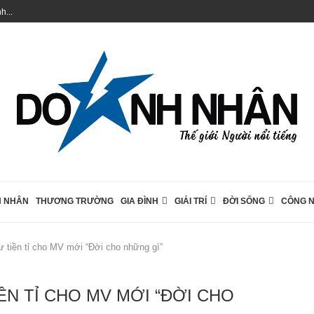
...
 NHÂN
THƯƠNG TRƯỜNG
GIA ĐÌNH
GIẢI TRÍ
ĐỜI SỐNG
CÔNG 
tiền tỉ cho MV mới “Đời cho những gì”
N TỈ CHO MV MỚI “ĐỜI CHO