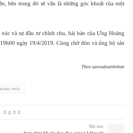
n, bên trong đó sẽ vẫn là những góc khuất của một
 xúc và sự đầu tư chỉnh chu, bài bản của Ưng Hoàng
c 19h00 ngày 19/4/2019. Cùng chờ đón và ủng hộ sản
Theo saovadoanhnhan
HOÀNG PHÚC
Bài sau
h
Xem chim bồ câu bay đua cùng Lê Nguyệt