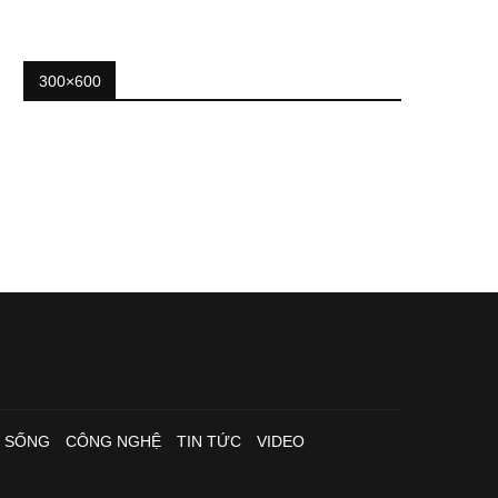
300×600
I SỐNG
CÔNG NGHỆ
TIN TỨC
VIDEO