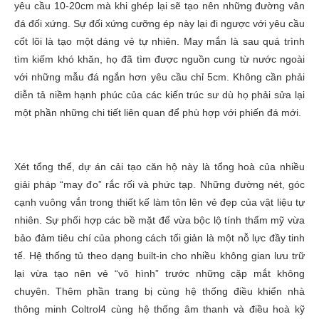
yêu cầu 10-20cm mà khi ghép lại sẽ tạo nên những đường vân
đá đối xứng. Sự đối xứng cưỡng ép này lại đi ngược với yêu cầu
cốt lõi là tạo một dáng vẻ tự nhiên. May mắn là sau quá trình
tìm kiếm khó khăn, họ đã tìm được nguồn cung từ nước ngoài
với những mẫu đá ngắn hơn yêu cầu chỉ 5cm. Không cần phải
diễn tả niềm hạnh phúc của các kiến trúc sư dù họ phải sửa lại
một phần những chi tiết liên quan để phù hợp với phiến đá mới.
Xét tổng thể, dự án cải tạo căn hộ này là tổng hoà của nhiều
giải pháp “may đo” rắc rối và phức tạp. Những đường nét, góc
cạnh vuông vắn trong thiết kế làm tôn lên vẻ đẹp của vật liệu tự
nhiên. Sự phối hợp các bề mặt để vừa bộc lộ tính thẩm mỹ vừa
bảo đảm tiêu chí của phong cách tối giản là một nỗ lực đầy tinh
tế. Hệ thống tủ theo dạng built-in cho nhiều không gian lưu trữ
lại vừa tạo nên vẻ “vô hình” trước những cặp mắt không
chuyên. Thêm phần trang bị cùng hệ thống điều khiển nhà
thông minh Coltrol4 cùng hệ thống âm thanh và điều hoà kỹ