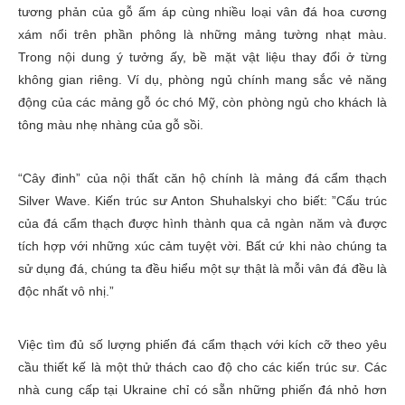
tương phản của gỗ ấm áp cùng nhiều loại vân đá hoa cương
xám nổi trên phần phông là những mảng tường nhạt màu.
Trong nội dung ý tưởng ấy, bề mặt vật liệu thay đổi ở từng
không gian riêng. Ví dụ, phòng ngủ chính mang sắc vẻ năng
động của các mảng gỗ óc chó Mỹ, còn phòng ngủ cho khách là
tông màu nhẹ nhàng của gỗ sồi.
“Cây đinh” của nội thất căn hộ chính là mảng đá cẩm thạch
Silver Wave. Kiến trúc sư Anton Shuhalskyi cho biết: ”Cấu trúc
của đá cẩm thạch được hình thành qua cả ngàn năm và được
tích hợp với những xúc cảm tuyệt vời. Bất cứ khi nào chúng ta
sử dụng đá, chúng ta đều hiểu một sự thật là mỗi vân đá đều là
độc nhất vô nhị.”
Việc tìm đủ số lượng phiến đá cẩm thạch với kích cỡ theo yêu
cầu thiết kế là một thử thách cao độ cho các kiến trúc sư. Các
nhà cung cấp tại Ukraine chỉ có sẵn những phiến đá nhỏ hơn