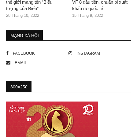
thế giới mang tên “Biểu
VF 8 đầu tiên, chuẩn bị xuất
tượng của Biển”
khẩu ra quốc tế
28 Tháng 10, 2022
15 Tháng 9, 2022
MẠNG XÃ HỘI
FACEBOOK
INSTAGRAM
EMAIL
300×250