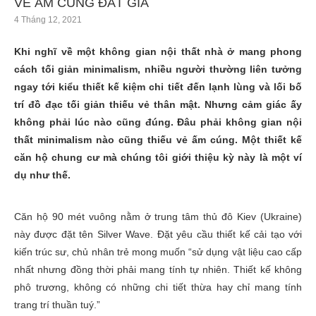
VẺ ẤM CÚNG ĐẮT GIÁ
4 Tháng 12, 2021
Khi nghĩ về một không gian nội thất nhà ở mang phong
cách tối giản minimalism, nhiều người thường liên tưởng
ngay tới kiểu thiết kế kiệm chi tiết đến lạnh lùng và lối bố
trí đồ đạc tối giản thiếu vẻ thân mật. Nhưng cảm giác ấy
không phải lúc nào cũng đúng. Đâu phải không gian nội
thất minimalism nào cũng thiếu vẻ ấm cúng. Một thiết kế
căn hộ chung cư mà chúng tôi giới thiệu kỳ này là một ví
dụ như thế.
Căn hộ 90 mét vuông nằm ở trung tâm thủ đô Kiev (Ukraine)
này được đặt tên Silver Wave. Đặt yêu cầu thiết kế cải tạo với
kiến trúc sư, chủ nhân trẻ mong muốn “sử dụng vật liệu cao cấp
nhất nhưng đồng thời phải mang tính tự nhiên. Thiết kế không
phô trương, không có những chi tiết thừa hay chỉ mang tính
trang trí thuần tuý.”