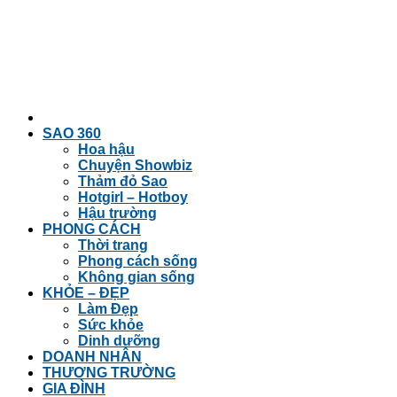
SAO 360
Hoa hậu
Chuyện Showbiz
Thảm đỏ Sao
Hotgirl – Hotboy
Hậu trường
PHONG CÁCH
Thời trang
Phong cách sống
Không gian sống
KHỎE – ĐẸP
Làm Đẹp
Sức khỏe
Dinh dưỡng
DOANH NHÂN
THƯƠNG TRƯỜNG
GIA ĐÌNH