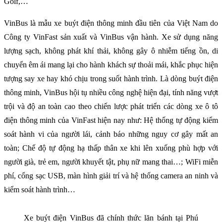
Golf,…
VinBus là mẫu xe buýt điện thông minh đầu tiên của Việt Nam do
Công ty VinFast sản xuất và VinBus vận hành. Xe sử dụng năng
lượng sạch, không phát khí thải, không gây ô nhiễm tiếng ồn, di
chuyển êm ái mang lại cho hành khách sự thoải mái, khắc phục hiện
tượng say xe hay khó chịu trong suốt hành trình. Là dòng buýt điện
thông minh, VinBus hội tụ nhiều công nghệ hiện đại, tính năng vượt
trội và độ an toàn cao theo chiến lược phát triển các dòng xe ô tô
điện thông minh của VinFast hiện nay như: Hệ thống tự động kiểm
soát hành vi của người lái, cảnh báo những nguy cơ gây mất an
toàn; Chế độ tự động hạ thấp thân xe khi lên xuống phù hợp với
người già, trẻ em, người khuyết tật, phụ nữ mang thai…; WiFi miễn
phí, cổng sạc USB, màn hình giải trí và hệ thống camera an ninh và
kiểm soát hành trình…
Xe buýt điện VinBus đã chính thức lăn bánh tại Phú