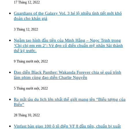
17 Tháng 12, 2022
Guardians of the Galaxy Vol. 3 hé lộ nhiều tình tiết mới khó
đoán cho khán giả
3 Tháng 12, 2022
Ngắm tạo hình đầu tiên của Minh Hằng – Ngọc Trinh trong
‘Chị chị em em 2’: Vẻ đẹp cổ điển chuẩn mỹ nhân Sài thành
thế kỷ trước.
9 Tháng mười một, 2022
Đạo diễn Black Panther: Wakanda Forever chia sẻ quá trình
làm phim cùng đạo diễn Charlie Nguyễn
5 Tháng mười một, 2022
Ra mắt tàu du lịch lớn nhất thế giới mang tên “Biểu tượng của
Biển”
28 Tháng 10, 2022
Vinfast bàn giao 100 ô tô điện VF 8 đầu tiên, chuẩn bị xuất