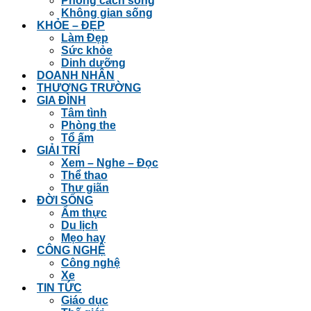
Phong cách sống
Không gian sống
KHỎE – ĐẸP
Làm Đẹp
Sức khỏe
Dinh dưỡng
DOANH NHÂN
THƯƠNG TRƯỜNG
GIA ĐÌNH
Tâm tình
Phòng the
Tổ ấm
GIẢI TRÍ
Xem – Nghe – Đọc
Thể thao
Thư giãn
ĐỜI SỐNG
Ẩm thực
Du lịch
Mẹo hay
CÔNG NGHỆ
Công nghệ
Xe
TIN TỨC
Giáo dục