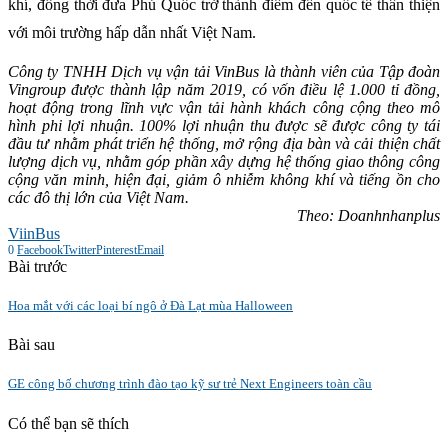
khí, đồng thời đưa Phú Quốc trở thành điểm đến quốc tế thân thiện
với môi trường hấp dẫn nhất Việt Nam.
Công ty TNHH Dịch vụ vận tải VinBus là thành viên của Tập đoàn
Vingroup được thành lập năm 2019, có vốn điều lệ 1.000 tỉ đồng,
hoạt động trong lĩnh vực vận tải hành khách công cộng theo mô
hình phi lợi nhuận. 100% lợi nhuận thu được sẽ được công ty tái
đầu tư nhằm phát triển hệ thống, mở rộng địa bàn và cải thiện chất
lượng dịch vụ, nhằm góp phần xây dựng hệ thống giao thông công
cộng văn minh, hiện đại, giảm ô nhiễm không khí và tiếng ồn cho
các đô thị lớn của Việt Nam.
Theo: Doanhnhanplus
ViinBus
0
Facebook
Twitter
Pinterest
Email
Bài trước
Hoa mắt với các loại bí ngô ở Đà Lạt mùa Halloween
Bài sau
GE công bố chương trình đào tạo kỹ sư trẻ Next Engineers toàn cầu
Có thể bạn sẽ thích