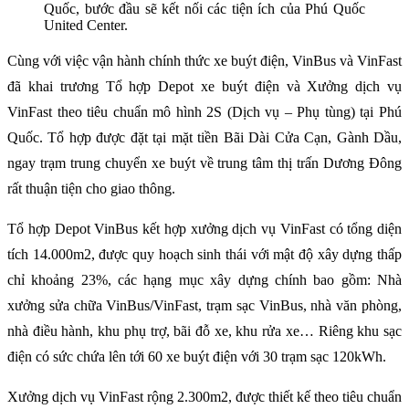
Quốc, bước đầu sẽ kết nối các tiện ích của Phú Quốc
United Center.
Cùng với việc vận hành chính thức xe buýt điện, VinBus và VinFast
đã khai trương Tổ hợp Depot xe buýt điện và Xưởng dịch vụ
VinFast theo tiêu chuẩn mô hình 2S (Dịch vụ – Phụ tùng) tại Phú
Quốc. Tổ hợp được đặt tại mặt tiền Bãi Dài Cửa Cạn, Gành Dầu,
ngay trạm trung chuyển xe buýt về trung tâm thị trấn Dương Đông
rất thuận tiện cho giao thông.
Tổ hợp Depot VinBus kết hợp xưởng dịch vụ VinFast có tổng diện
tích 14.000m2, được quy hoạch sinh thái với mật độ xây dựng thấp
chỉ khoảng 23%, các hạng mục xây dựng chính bao gồm: Nhà
xưởng sửa chữa VinBus/VinFast, trạm sạc VinBus, nhà văn phòng,
nhà điều hành, khu phụ trợ, bãi đỗ xe, khu rửa xe… Riêng khu sạc
điện có sức chứa lên tới 60 xe buýt điện với 30 trạm sạc 120kWh.
Xưởng dịch vụ VinFast rộng 2.300m2, được thiết kế theo tiêu chuẩn