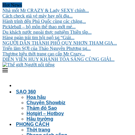
Hot News
Nhà mốt Mr CRAZY & Lady SEXY chính...
Cách check giá vé máy bay nội địa...
Hành trình đến Phú Quốc cùng các chặng...
Pickleball – bộ môn thể thao mới mẻ...
Du khách nước ngoài thực nghiệm Thiền tập...
Hàng ngàn trái tim hội ngộ tại “Giải...
NGƯỜI DÂN THÀNH PHỐ QUY NHƠN THAM GIA...
Triển lãm SỢI của Thảo Nguyên Phương tại...
Thương hiệu thời trang cao cấp Mr Crazy...
DIỄN VIÊN HUY KHÁNH TỎA SÁNG CÙNG GIẢI...
SAO 360
Hoa hậu
Chuyện Showbiz
Thảm đỏ Sao
Hotgirl – Hotboy
Hậu trường
PHONG CÁCH
Thời trang