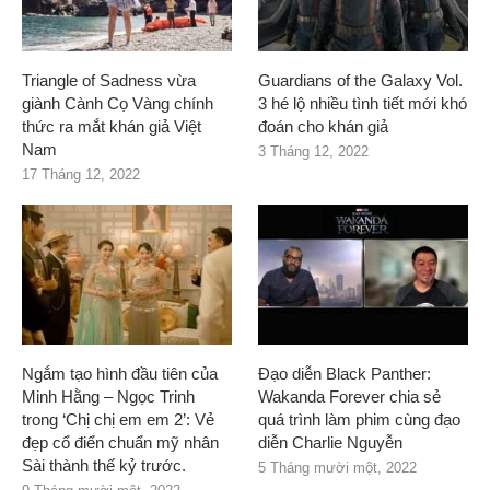
Triangle of Sadness vừa
Guardians of the Galaxy Vol.
giành Cành Cọ Vàng chính
3 hé lộ nhiều tình tiết mới khó
thức ra mắt khán giả Việt
đoán cho khán giả
Nam
3 Tháng 12, 2022
17 Tháng 12, 2022
Ngắm tạo hình đầu tiên của
Đạo diễn Black Panther:
Minh Hằng – Ngọc Trinh
Wakanda Forever chia sẻ
trong ‘Chị chị em em 2’: Vẻ
quá trình làm phim cùng đạo
đẹp cổ điển chuẩn mỹ nhân
diễn Charlie Nguyễn
Sài thành thế kỷ trước.
5 Tháng mười một, 2022