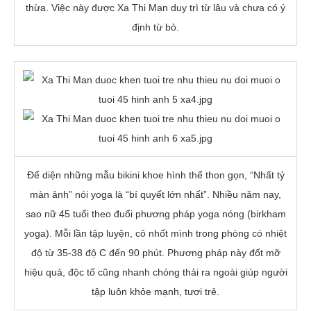
thừa. Việc này được Xa Thi Mạn duy trì từ lâu và chưa có ý
định từ bỏ.
Để diện những mẫu bikini khoe hình thể thon gọn, “Nhất tỷ
màn ảnh” nói yoga là “bí quyết lớn nhất”. Nhiều năm nay,
sao nữ 45 tuổi theo đuổi phương pháp yoga nóng (birkham
yoga). Mỗi lần tập luyện, cô nhốt mình trong phòng có nhiệt
độ từ 35-38 độ C đến 90 phút. Phương pháp này đốt mỡ
hiệu quả, độc tố cũng nhanh chóng thải ra ngoài giúp người
tập luôn khỏe mạnh, tươi trẻ.