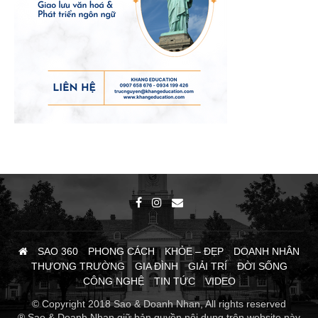
SAO 360
PHONG CÁCH
KHỎE – ĐẸP
DOANH NHÂN
THƯƠNG TRƯỜNG
GIA ĐÌNH
GIẢI TRÍ
ĐỜI SỐNG
CÔNG NGHỆ
TIN TỨC
VIDEO
© Copyright 2018 Sao & Doanh Nhan, All rights reserved
® Sao & Doanh Nhan giữ bản quyền nội dung trên website này