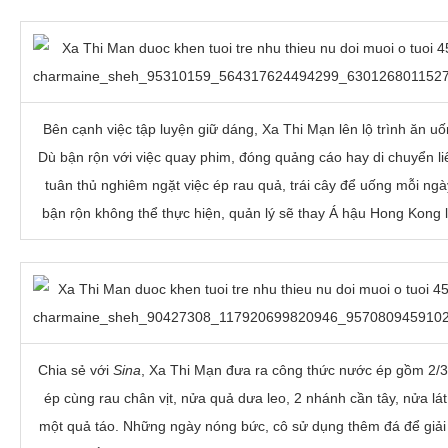
Bên cạnh việc tập luyện giữ dáng, Xa Thi Mạn lên lộ trình ăn u
Dù bận rộn với việc quay phim, đóng quảng cáo hay di chuyển liê
tuân thủ nghiêm ngặt việc ép rau quả, trái cây để uống mỗi ngà
bận rộn không thể thực hiện, quản lý sẽ thay Á hậu Hong Kong
Chia sẻ với
Sina
, Xa Thi Mạn đưa ra công thức nước ép gồm 2/3 
ép cùng rau chân vịt, nửa quả dưa leo, 2 nhánh cần tây, nửa lá
một quả táo. Những ngày nóng bức, cô sử dụng thêm đá để giải