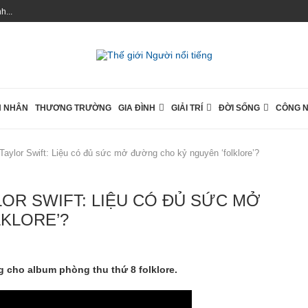
...
 NHÂN
THƯƠNG TRƯỜNG
GIA ĐÌNH
GIẢI TRÍ
ĐỜI SỐNG
CÔNG 
aylor Swift: Liệu có đủ sức mở đường cho kỷ nguyên ‘folklore’?
OR SWIFT: LIỆU CÓ ĐỦ SỨC MỞ
KLORE’?
 cho album phòng thu thứ 8 folklore.