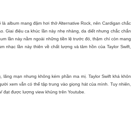
ẽ là album mang đậm hơi thở Alternative Rock, nên Cardigan chắc
ào. Giai điệu ca khúc lần này nhẹ nhàng, da diết nhưng chắc chắn
um lần này nằm ngoài những tiền lệ trước đó, thậm chí còn mang
âm nhạc lần này thiên về chất lượng và tâm hồn của Taylor Swift,
, lãng mạn nhưng không kém phần ma mị. Taylor Swift khá khôn
người xem vẫn có thể tập trung vào giọng hát của mình. Tuy nhiên,
MV đạt được lượng view khủng trên Youtube.