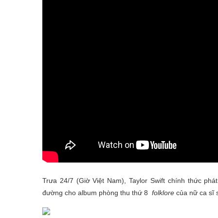
Trưa 24/7 (Giờ Việt Nam), Taylor Swift chính thức p
đường cho album phòng thu thứ 8
folklore
của nữ ca sĩ 