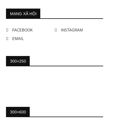
MẠNG XÃ HỘI
FACEBOOK
INSTAGRAM
EMAIL
300×250
300×600