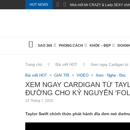
HOT NEWS
Nhà mốt Mr CRAZY & Lady SEXY chính
SAO 360
PHONG CÁCH
KHỎE – ĐẸP
DOANH
Trang chủ
Bài viết HOT
Xem ngay Cardigan từ T
Bài viết HOT
GIẢI TRÍ
VIDEO
Xem - Nghe - Đọc
XEM NGAY CARDIGAN TỪ TAYL
ĐƯỜNG CHO KỶ NGUYÊN ‘FOL
24 Tháng 7, 2020
Taylor Swift chính thức phát hành đĩa đơn mở đường