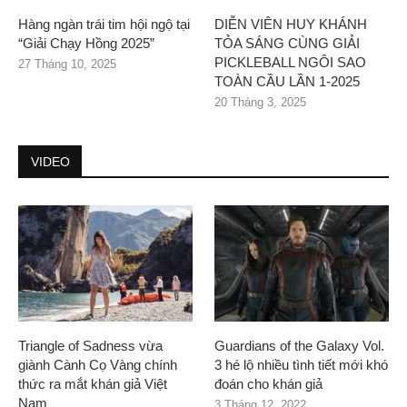
Hàng ngàn trái tim hội ngộ tại
DIỄN VIÊN HUY KHÁNH
“Giải Chạy Hồng 2025”
TỎA SÁNG CÙNG GIẢI
PICKLEBALL NGÔI SAO
27 Tháng 10, 2025
TOÀN CẦU LẦN 1-2025
20 Tháng 3, 2025
VIDEO
Triangle of Sadness vừa
Guardians of the Galaxy Vol.
giành Cành Cọ Vàng chính
3 hé lộ nhiều tình tiết mới khó
thức ra mắt khán giả Việt
đoán cho khán giả
Nam
3 Tháng 12, 2022