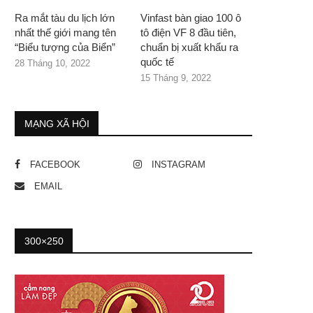
Ra mắt tàu du lịch lớn
Vinfast bàn giao 100 ô
nhất thế giới mang tên
tô điện VF 8 đầu tiên,
“Biểu tượng của Biển”
chuẩn bị xuất khẩu ra
quốc tế
28 Tháng 10, 2022
15 Tháng 9, 2022
MẠNG XÃ HỘI
FACEBOOK
INSTAGRAM
EMAIL
300×250