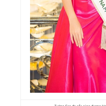
Tường San đọ sắc cùng đương kim 