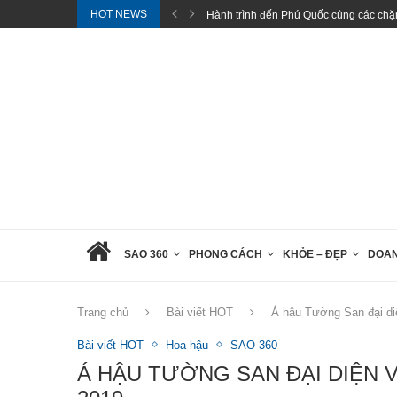
HOT NEWS
 chặng...
Pickleball – bộ môn thể thao mới mẻ...
SAO 360
PHONG CÁCH
KHỎE – ĐẸP
DOA
Trang chủ
Bài viết HOT
Á hậu Tường San đại di
Bài viết HOT
Hoa hậu
SAO 360
Á HẬU TƯỜNG SAN ĐẠI DIỆN 