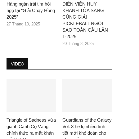
Hàng ngàn trái tim hội
DIỄN VIÊN HUY
ngộ tại “Giải Chạy Hồng
KHÁNH TỎA SÁNG
2025”
CÙNG GIẢI
PICKLEBALL NGÔI
27 Tháng 10, 2025
SAO TOÀN CẦU LẦN
1-2025
20 Tháng 3, 2025
VIDEO
Triangle of Sadness vừa
Guardians of the Galaxy
giành Cành Cọ Vàng
Vol. 3 hé lộ nhiều tình
chính thức ra mắt khán
tiết mới khó đoán cho