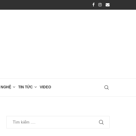
..
Hàng ngàn trái tim hội ngộ tại “Giải...
 NGHỆ
TIN TỨC
VIDEO