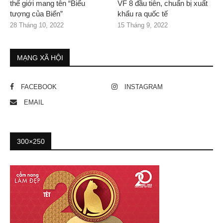
thế giới mang tên “Biểu
VF 8 đầu tiên, chuẩn bị xuất
tượng của Biển”
khẩu ra quốc tế
28 Tháng 10, 2022
15 Tháng 9, 2022
MẠNG XÃ HỘI
FACEBOOK
INSTAGRAM
EMAIL
300×250