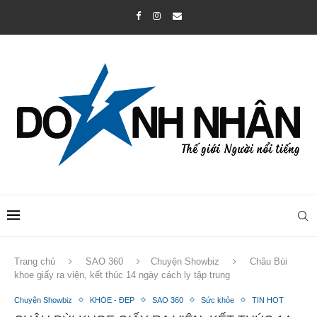
Trang chủ
SAO 360
Chuyện Showbiz
Châu Bùi
khoe giấy ra viện, kết thúc 14 ngày cách ly tập trung
Chuyện Showbiz
KHỎE - ĐẸP
SAO 360
Sức khỏe
TIN HOT