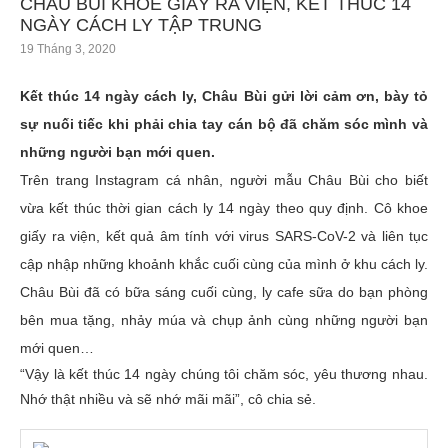
CHÂU BÙI KHOE GIẤY RA VIỆN, KẾT THÚC 14
NGÀY CÁCH LY TẬP TRUNG
19 Tháng 3, 2020
Kết thúc 14 ngày cách ly, Châu Bùi gửi lời cảm ơn, bày tỏ
sự nuối tiếc khi phải chia tay cán bộ đã chăm sóc mình và
những người bạn mới quen.
Trên trang Instagram cá nhân, người mẫu Châu Bùi cho biết
vừa kết thúc thời gian cách ly 14 ngày theo quy định. Cô khoe
giấy ra viện, kết quả âm tính với virus SARS-CoV-2 và liên tục
cập nhập những khoảnh khắc cuối cùng của mình ở khu cách ly.
Châu Bùi đã có bữa sáng cuối cùng, ly cafe sữa do bạn phòng
bên mua tặng, nhảy múa và chụp ảnh cùng những người bạn
mới quen…
“Vậy là kết thúc 14 ngày chúng tôi chăm sóc, yêu thương nhau.
Nhớ thật nhiều và sẽ nhớ mãi mãi”, cô chia sẻ.