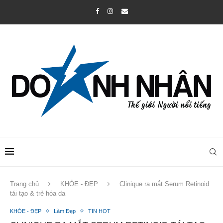
Trang chủ
KHỎE - ĐẸP
Clinique ra mắt Serum Retinoid
tái tạo & trẻ hóa da
KHỎE - ĐẸP
Làm Đẹp
TIN HOT