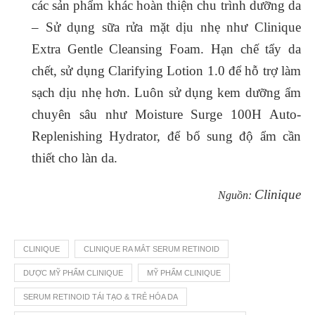
các sản phẩm khác hoàn thiện chu trình dưỡng da
– Sử dụng sữa rửa mặt dịu nhẹ như Clinique
Extra Gentle Cleansing Foam. Hạn chế tẩy da
chết, sử dụng Clarifying Lotion 1.0 để hỗ trợ làm
sạch dịu nhẹ hơn. Luôn sử dụng kem dưỡng ẩm
chuyên sâu như Moisture Surge 100H Auto-
Replenishing Hydrator, để bổ sung độ ẩm cần
thiết cho làn da.
Clinique
Nguồn:
CLINIQUE
CLINIQUE RA MẮT SERUM RETINOID
DƯỢC MỸ PHẨM CLINIQUE
MỸ PHẨM CLINIQUE
SERUM RETINOID TÁI TẠO & TRẺ HÓA DA