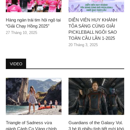
Hàng ngàn trái tim hội ngộ tại
DIỄN VIÊN HUY KHÁNH
“Giải Chạy Hồng 2025”
TỎA SÁNG CÙNG GIẢI
PICKLEBALL NGÔI SAO
27 Tháng 10, 2025
TOÀN CẦU LẦN 1-2025
20 Tháng 3, 2025
VIDEO
Triangle of Sadness vừa
Guardians of the Galaxy Vol.
giành Cành Cọ Vàng chính
3 hé lộ nhiều tình tiết mới khó