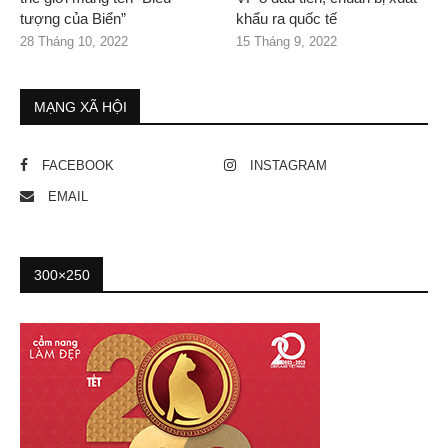
tượng của Biển”
khẩu ra quốc tế
28 Tháng 10, 2022
15 Tháng 9, 2022
MẠNG XÃ HỘI
FACEBOOK
INSTAGRAM
EMAIL
300×250