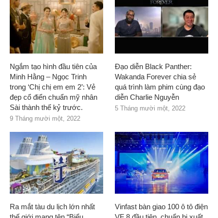
Ngắm tạo hình đầu tiên của
Đạo diễn Black Panther:
Minh Hằng – Ngọc Trinh
Wakanda Forever chia sẻ
trong ‘Chị chị em em 2’: Vẻ
quá trình làm phim cùng đạo
đẹp cổ điển chuẩn mỹ nhân
diễn Charlie Nguyễn
Sài thành thế kỷ trước.
5 Tháng mười một, 2022
9 Tháng mười một, 2022
Ra mắt tàu du lịch lớn nhất
Vinfast bàn giao 100 ô tô điện
thế giới mang tên “Biểu
VF 8 đầu tiên, chuẩn bị xuất