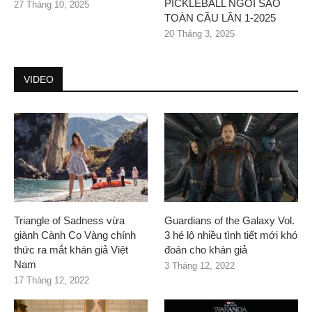
PICKLEBALL NGÔI SAO
27 Tháng 10, 2025
TOÀN CẦU LẦN 1-2025
20 Tháng 3, 2025
VIDEO
Triangle of Sadness vừa
Guardians of the Galaxy Vol.
giành Cành Cọ Vàng chính
3 hé lộ nhiều tình tiết mới khó
thức ra mắt khán giả Việt
đoán cho khán giả
Nam
3 Tháng 12, 2022
17 Tháng 12, 2022