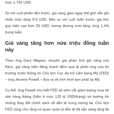
mức
1.792 USD
.
So với cuối phiên liền trước, giá vàng giao ngay thế giới vẫn ghi
nhận mức tăng
8,9 USD
. Nếu so với cuối tuần trước, giá kim
quý hiện cao hơn
25 USD
, tương đương mức tăng ròng 1,4%
trong tuần.
Giá vàng tăng hơn nửa triệu đồng tuần
này
Theo ông Gary Wagner, chuyên gia phân tích giá vàng của
Kitco, giá vàng biến động mạnh đêm qua là phản ứng của thị
trường trước thông tin Chủ tịch Cục dự trữ Liên bang Mỹ (FED)
– ông Jerome Powell – đưa ra về tình hình lạm phát tại Mỹ.
Cụ thể, ông Powell cho biết FED sẽ sớm cắt giảm lượng mua tài
sản hàng tháng (hiện ở mức
120 tỷ USD
/tháng) và hướng tới
những thay đổi chính sách về tiền tệ trong tương lai. Chủ tịch
FED cũng cho rằng cơ quan quản lý tiền tệ đã sẵn sàng tăng lãi