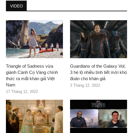
VIDEO
Triangle of Sadness vừa
Guardians of the Galaxy Vol.
giành Cành Cọ Vàng chính
3 hé lộ nhiều tình tiết mới khó
thức ra mắt khán giả Việt
đoán cho khán giả
Nam
3 Tháng 12, 2022
17 Tháng 12, 2022