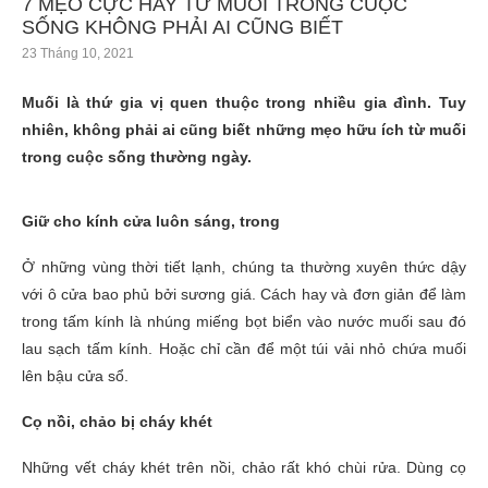
7 MẸO CỰC HAY TỪ MUỐI TRONG CUỘC
SỐNG KHÔNG PHẢI AI CŨNG BIẾT
23 Tháng 10, 2021
Muối là thứ gia vị quen thuộc trong nhiều gia đình. Tuy
nhiên, không phải ai cũng biết những mẹo hữu ích từ muối
trong cuộc sống thường ngày.
Giữ cho kính cửa luôn sáng, trong
Ở những vùng thời tiết lạnh, chúng ta thường xuyên thức dậy
với ô cửa bao phủ bởi sương giá. Cách hay và đơn giản để làm
trong tấm kính là nhúng miếng bọt biển vào nước muối sau đó
lau sạch tấm kính. Hoặc chỉ cần để một túi vải nhỏ chứa muối
lên bậu cửa sổ.
Cọ nồi, chảo bị cháy khét
Những vết cháy khét trên nồi, chảo rất khó chùi rửa. Dùng cọ