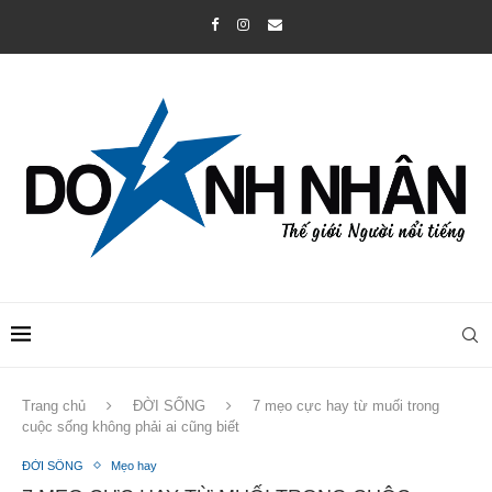
Trang chủ
ĐỜI SỐNG
7 mẹo cực hay từ muối trong
cuộc sống không phải ai cũng biết
ĐỜI SỐNG
Mẹo hay