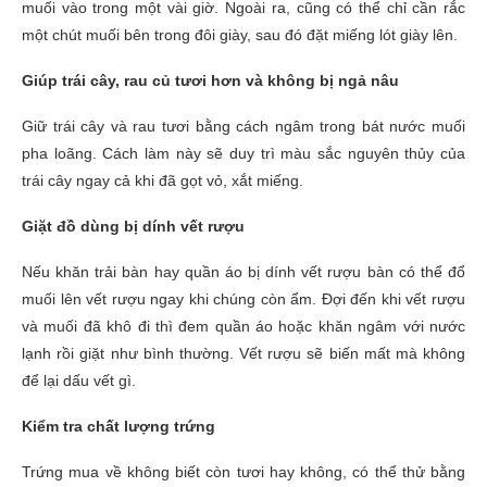
muối vào trong một vài giờ. Ngoài ra, cũng có thể chỉ cần rắc
một chút muối bên trong đôi giày, sau đó đặt miếng lót giày lên.
Giúp trái cây, rau củ tươi hơn và không bị ngả nâu
Giữ trái cây và rau tươi bằng cách ngâm trong bát nước muối
pha loãng. Cách làm này sẽ duy trì màu sắc nguyên thủy của
trái cây ngay cả khi đã gọt vỏ, xắt miếng.
Giặt đồ dùng bị dính vết rượu
Nếu khăn trải bàn hay quần áo bị dính vết rượu bàn có thể đổ
muối lên vết rượu ngay khi chúng còn ẩm. Đợi đến khi vết rượu
và muối đã khô đi thì đem quần áo hoặc khăn ngâm với nước
lạnh rồi giặt như bình thường. Vết rượu sẽ biến mất mà không
để lại dấu vết gì.
Kiểm tra chất lượng trứng
Trứng mua về không biết còn tươi hay không, có thể thử bằng