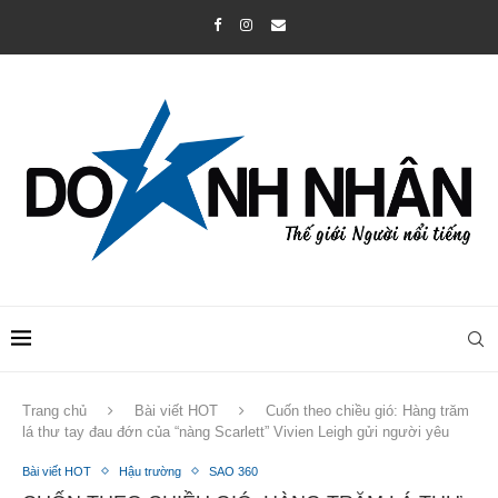
Trang chủ
Bài viết HOT
Cuốn theo chiều gió: Hàng trăm
lá thư tay đau đớn của “nàng Scarlett” Vivien Leigh gửi người yêu
Bài viết HOT
Hậu trường
SAO 360