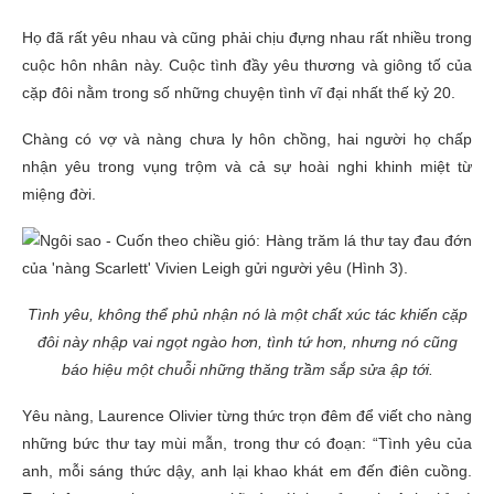
Họ đã rất yêu nhau và cũng phải chịu đựng nhau rất nhiều trong
cuộc hôn nhân này. Cuộc tình đầy yêu thương và giông tố của
cặp đôi nằm trong số những chuyện tình vĩ đại nhất thế kỷ 20.
Chàng có vợ và nàng chưa ly hôn chồng, hai người họ chấp
nhận yêu trong vụng trộm và cả sự hoài nghi khinh miệt từ
miệng đời.
Tình yêu, không thể phủ nhận nó là một chất xúc tác khiến cặp
đôi này nhập vai ngọt ngào hơn, tình tứ hơn, nhưng nó cũng
báo hiệu một chuỗi những thăng trầm sắp sửa ập tới.
Yêu nàng, Laurence Olivier từng thức trọn đêm để viết cho nàng
những bức thư tay mùi mẫn, trong thư có đoạn: “Tình yêu của
anh, mỗi sáng thức dậy, anh lại khao khát em đến điên cuồng.