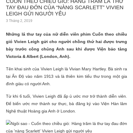
CUỐN THEO CHIỀU GIÓ: HÀNG TRĂM LÁ THƯ
TAY ĐAU ĐỚN CỦA “NÀNG SCARLETT” VIVIEN
LEIGH GỬI NGƯỜI YÊU
3 Tháng 2, 2019
Những lá thư tay của nữ diễn viên phim Cuốn theo chiều
gió Vivien Leigh gửi cho người chồng thứ hai được trưng
bày trước công chúng Anh sau khi được Viện bảo tàng
Victoria & Albert (London, Anh).
Tên khai sinh của Vivien Leigh là Vivian Mary Hartley. Bà sinh ra
tại Ấn Độ vào năm 1913 và là thiên kim tiểu thư trong một gia
đình giàu có người Anh.
Từ khi 6 tuổi, Vivien Leigh đã ấp ủ ước mơ trở thành diễn viên.
Để biến ước mơ thành sự thực, bà đăng ký vào Viện Hàn lâm
Nghệ thuật Hoàng gia Anh ở London.