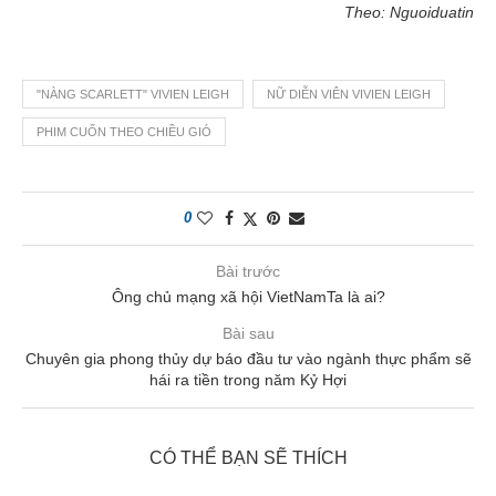
Theo: Nguoiduatin
"NÀNG SCARLETT" VIVIEN LEIGH
NỮ DIỄN VIÊN VIVIEN LEIGH
PHIM CUỐN THEO CHIỀU GIÓ
0
Bài trước
Ông chủ mạng xã hội VietNamTa là ai?
Bài sau
Chuyên gia phong thủy dự báo đầu tư vào ngành thực phẩm sẽ
hái ra tiền trong năm Kỷ Hợi
CÓ THỂ BẠN SẼ THÍCH