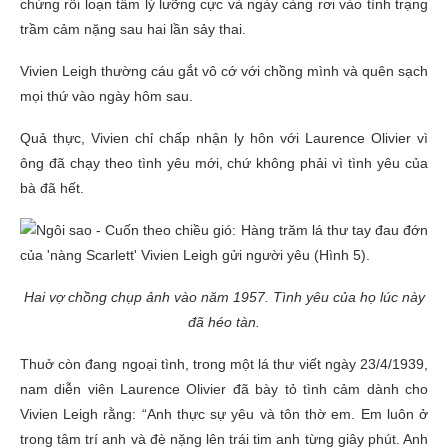
chứng rối loạn tâm lý lưỡng cực và ngày càng rơi vào tình trạng
trầm cảm nặng sau hai lần sảy thai.
Vivien Leigh thường cáu gắt vô cớ với chồng mình và quên sạch
mọi thứ vào ngày hôm sau.
Quả thực, Vivien chỉ chấp nhận ly hôn với Laurence Olivier vì
ông đã chạy theo tình yêu mới, chứ không phải vì tình yêu của
bà đã hết.
Hai vợ chồng chụp ảnh vào năm 1957. Tình yêu của họ lúc này
đã héo tàn.
Thuở còn đang ngoại tình, trong một lá thư viết ngày 23/4/1939,
nam diễn viên Laurence Olivier đã bày tỏ tình cảm dành cho
Vivien Leigh rằng: “Anh thực sự yêu và tôn thờ em. Em luôn ở
trong tâm trí anh và đè nặng lên trái tim anh từng giây phút. Anh