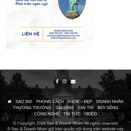
SAO 360
PHONG CÁCH
KHỎE – ĐẸP
DOANH NHÂN
THƯƠNG TRƯỜNG
GIA ĐÌNH
GIẢI TRÍ
ĐỜI SỐNG
CÔNG NGHỆ
TIN TỨC
VIDEO
© Copyright 2018 Sao & Doanh Nhan, All rights reserved
® Sao & Doanh Nhan giữ bản quyền nội dung trên website này