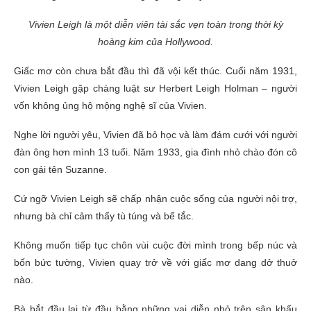
Vivien Leigh là một diễn viên tài sắc vẹn toàn trong thời kỳ
hoàng kim của Hollywood.
Giấc mơ còn chưa bắt đầu thì đã vội kết thúc. Cuối năm 1931,
Vivien Leigh gặp chàng luật sư Herbert Leigh Holman – người
vốn không ủng hộ mộng nghệ sĩ của Vivien.
Nghe lời người yêu, Vivien đã bỏ học và làm đám cưới với người
đàn ông hơn mình 13 tuổi. Năm 1933, gia đình nhỏ chào đón cô
con gái tên Suzanne.
Cứ ngỡ Vivien Leigh sẽ chấp nhận cuộc sống của người nội trợ,
nhưng bà chỉ cảm thấy tù túng và bế tắc.
Không muốn tiếp tục chôn vùi cuộc đời mình trong bếp núc và
bốn bức tường, Vivien quay trở về với giấc mơ dang dở thuở
nào.
Bà bắt đầu lại từ đầu bằng những vai diễn nhỏ trên sân khấu