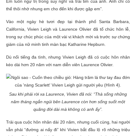
Em luôn ngự trị trong suy nghĩ và trái tim của anh. Anh chỉ có
thể thôi nhớ nhung em cho đến khi được gặp em”.
Vào một ngày hè tươi đẹp tại thành phố Santa Barbara,
California, Vivien Leigh và Laurence Olivier đã tổ chức hôn lễ,
trong sự chúc phúc của một vài vị khách mời và trước sự chứng
giám của nữ minh tinh màn bạc Katharine Hepburn.
Dù nổi tiếng đa tình, nhưng Vivien Leigh đã có cuộc hôn nhân
kéo dài hơn 20 năm với nam diễn viên Laurence Olivier.
Sau khi phải rời xa Laurence, Vivien đã nói: “Thà sống những
năm tháng ngắn ngủi bên Laurence còn hơn sống suốt một
quãng đời dài mà không có anh ấy”.
Trải qua cuộc hôn nhân dài 20 năm, nhưng cuối cùng, hai người
vẫn phải “đường ai nấy đi” khi Vivien bắt đầu lộ rõ những triệu