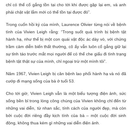
chỉ có thể cố gắng tồn tại cho tới khi được gặp lại em, và anh
phải chật vật lắm mới có thể tồn tại được đó”.
Trong cuốn hồi ký của mình, Laurence Olivier từng nói về bệnh
tình của Vivien Leigh rằng: “Trong suốt quá trình bị bệnh tật
hành hạ, như thể bị một con quái vật độc ác dày vò, với chứng
trầm cảm diễn biến thất thường, cô ấy vẫn luôn cố gắng giữ lại
sự tỉnh táo trước mắt mọi người để có thể che giấu đi tình trạng
bệnh tật thật sự của mình, chỉ ngoại trừ một mình tôi”.
Năm 1967, Vivien Leigh bị căn bệnh lao phổi hành hạ và nó đã
cướp đi mạng sống của bà ở tuổi 53.
Cho tới giờ, Vivien Leigh vẫn là một biểu tượng điện ảnh, sức
sống bền bỉ trong lòng công chúng của Vivien không chỉ đến từ
những vai diễn, từ nhan sắc, tính cách của người đẹp, mà còn
bởi cuộc đời riêng đầy kịch tính của bà – một cuộc đời sinh
động, không thua kém gì những vai diễn điện ảnh.