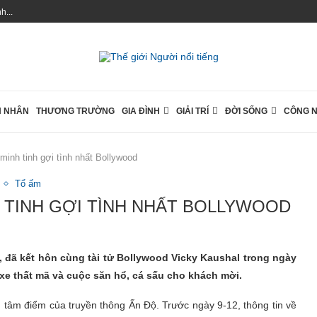
...
 NHÂN
THƯƠNG TRƯỜNG
GIA ĐÌNH
GIẢI TRÍ
ĐỜI SỐNG
CÔNG 
minh tinh gợi tình nhất Bollywood
Tổ ấm
H TINH GỢI TÌNH NHẤT BOLLYWOOD
i, đã kết hôn cùng tài tử Bollywood Vicky Kaushal trong ngày
 xe thất mã và cuộc săn hổ, cá sấu cho khách mời.
h tâm điểm của truyền thông Ấn Độ. Trước ngày 9-12, thông tin về