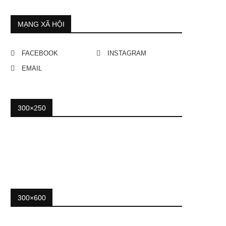
MẠNG XÃ HỘI
FACEBOOK
INSTAGRAM
EMAIL
300×250
300×600