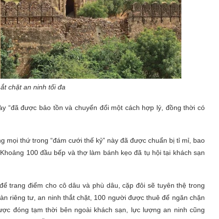
ắt chặt an ninh tối đa
y “đã được bảo tồn và chuyển đổi một cách hợp lý, đồng thời có
g mọi thứ trong “đám cưới thế kỷ” này đã được chuẩn bị tỉ mỉ, bao
 Khoảng 100 đầu bếp và thợ làm bánh kẹo đã tụ hội tại khách sạn
ể trang điểm cho cô dâu và phù dâu, cặp đôi sẽ tuyên thệ trong
àn riêng tư, an ninh thắt chặt, 100 người được thuê để ngăn chặn
được đóng tạm thời bên ngoài khách sạn, lực lượng an ninh cũng