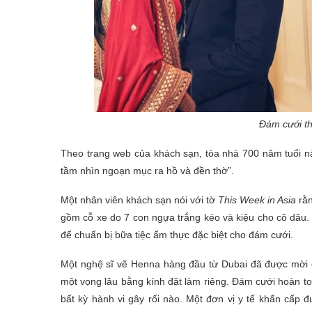
Đám cưới th
Theo trang web của khách sạn, tòa nhà 700 năm tuổi nà
tầm nhìn ngoạn mục ra hồ và đền thờ”.
Một nhân viên khách sạn nói với tờ
This Week in Asia
rằn
gồm cỗ xe do 7 con ngựa trắng kéo và kiệu cho cô dâu.
để chuẩn bị bữa tiệc ẩm thực đặc biệt cho đám cưới.
Một nghệ sĩ vẽ Henna hàng đầu từ Dubai đã được mời đ
một vọng lâu bằng kính đặt làm riêng. Đám cưới hoàn to
bất kỳ hành vi gây rối nào. Một đơn vị y tế khẩn cấp 