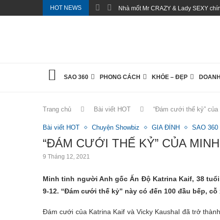
HOT NEWS
Nhà mốt Mr CRAZY & Lady SEXY chính
SAO 360
PHONG CÁCH
KHỎE – ĐẸP
DOANH
Trang chủ
Bài viết HOT
“Đám cưới thế kỷ” của 
Bài viết HOT
Chuyện Showbiz
GIA ĐÌNH
SAO 360
“ĐÁM CƯỚI THẾ KỶ” CỦA MIN
9 Tháng 12, 2021
Minh tinh người Anh gốc Ấn Độ Katrina Kaif, 38 tuổ
9-12. “Đám cưới thế kỷ” này có đến 100 đầu bếp, cỗ
Đám cưới của Katrina Kaif và Vicky Kaushal đã trở thàn