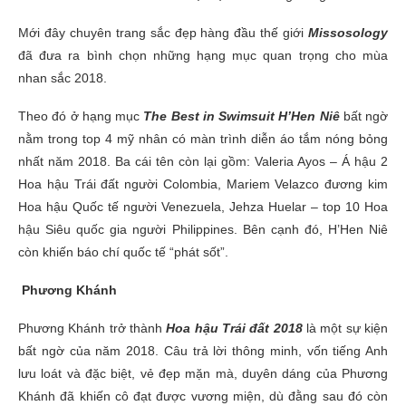
Mới đây chuyên trang sắc đẹp hàng đầu thế giới
Missosology
đã đưa ra bình chọn những hạng mục quan trọng cho mùa
nhan sắc 2018.
Theo đó ở hạng mục
The Best in Swimsuit H’Hen Niê
bất ngờ
nằm trong top 4 mỹ nhân có màn trình diễn áo tắm nóng bỏng
nhất năm 2018. Ba cái tên còn lại gồm: Valeria Ayos – Á hậu 2
Hoa hậu Trái đất người Colombia, Mariem Velazco đương kim
Hoa hậu Quốc tế người Venezuela, Jehza Huelar – top 10 Hoa
hậu Siêu quốc gia người Philippines. Bên cạnh đó, H’Hen Niê
còn khiến báo chí quốc tế “phát sốt”.
Phương Khánh
Phương Khánh trở thành
Hoa hậu Trái đất 2018
là một sự kiện
bất ngờ của năm 2018. Câu trả lời thông minh, vốn tiếng Anh
lưu loát và đặc biệt, vẻ đẹp mặn mà, duyên dáng của Phương
Khánh đã khiến cô đạt được vương miện, dù đằng sau đó còn