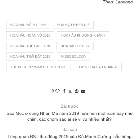
Theo: Laodong
HOA HẬU ĐỖ MỸ LINH
HOA HẬU H'HEN NIÊ
HOA HẬU HOÀN VŨ 2018
HOA HẬU PHƯƠNG KHÁNH
HOA HẬU THẾ GIỚI 2018
HOA HẬU TIỂU VY
HOA HẬU TRÁI ĐẤT 2018
MISSOSOLOGY
THE BEST IN SWIMSUIT H'HEN NIÊ
TOP 5 HOA HẬU NHÂN ÁI
0
Bài trước
Sao Mộc ở cung Nhân Mã năm 2019 hứa hẹn một năm bay như
chim, các chòm sao ai sẽ vi vu nhiều nhất?
Bài sau
Tổng quan BST thu-đông 2019 của Đỗ Mạnh Cường: sắc hồng