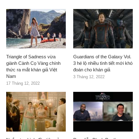
Triangle of Sadness vừa
Guardians of the Galaxy Vol.
giành Cành Cọ Vàng chính
3 hé lộ nhiều tình tiết mới khó
thức ra mắt khán giả Việt
đoán cho khán giả
Nam
3 Tháng 12, 2022
17 Tháng 12, 2022