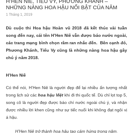
H’HEN NIÊ, TIỂU VY, PHƯƠNG KHÁNH –
NHỮNG NÀNG HOA HẬU NỔI BẬT CỦA NĂM
1 Tháng 1, 2019
Dù cuộc thi Hoa hậu Hoàn vũ 2018 đã kết thúc vài tuần
song đến nay, cái tên H’Hen Niê vẫn được báo nước ngoài,
các trang mạng bình chọn râm ran nhắc đến. Bên cạnh đó,
Phương Khánh, Tiểu Vy cũng là những nàng hoa hậu gây
chú ý năm 2018.
H’Hen Niê
Có thể nói, H’Hen Niê là người đẹp để lại nhiều ấn tượng nhất
trong lịch sử các
hoa hậu Việt
khi đi thi quốc tế. Dù chỉ lọt top 5,
song cô là người đẹp được báo chí nước ngoài chú ý, và nhận
được nhiều lời khen cũng như sự tiếc nuối khi không đạt ngôi vị
á hậu.
H’Hen Niê trở thành hoa hậu tạo cảm hứng trong năm.