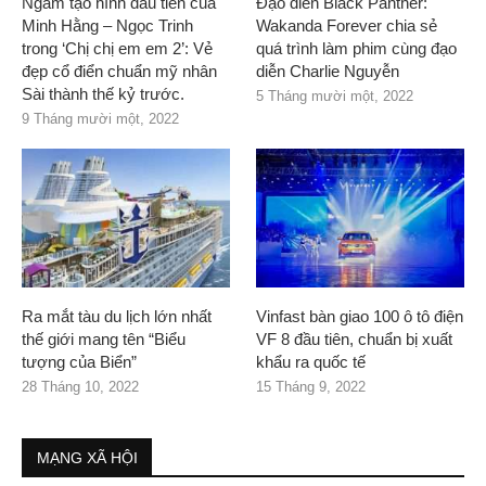
Ngắm tạo hình đầu tiên của
Đạo diễn Black Panther:
Minh Hằng – Ngọc Trinh
Wakanda Forever chia sẻ
trong ‘Chị chị em em 2’: Vẻ
quá trình làm phim cùng đạo
đẹp cổ điển chuẩn mỹ nhân
diễn Charlie Nguyễn
Sài thành thế kỷ trước.
5 Tháng mười một, 2022
9 Tháng mười một, 2022
Ra mắt tàu du lịch lớn nhất
Vinfast bàn giao 100 ô tô điện
thế giới mang tên “Biểu
VF 8 đầu tiên, chuẩn bị xuất
tượng của Biển”
khẩu ra quốc tế
28 Tháng 10, 2022
15 Tháng 9, 2022
MẠNG XÃ HỘI