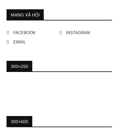
MẠNG XÃ HỘI
FACEBOOK
INSTAGRAM
EMAIL
300×250
300×600