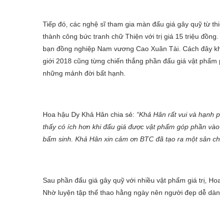
Tiếp đó, các nghệ sĩ tham gia màn đấu giá gây quỹ từ t
thành công bức tranh chữ Thiện với trị giá 15 triệu đồng
bạn đồng nghiệp Nam vương Cao Xuân Tài. Cách đây khô
giới 2018 cũng từng chiến thắng phần đấu giá vật phẩ
những mảnh đời bất hạnh.
Hoa hậu Dy Khả Hân chia sẻ:
“Khả Hân rất vui và hạnh 
thấy có ích hơn khi đấu giá được vật phẩm góp phần vào
bẩm sinh. Khả Hân xin cảm ơn BTC đã tạo ra một sân chơ
Sau phần đấu giá gây quỹ với nhiều vật phẩm giá trị, 
Nhờ luyện tập thể thao hằng ngày nên người đẹp dễ dàng 