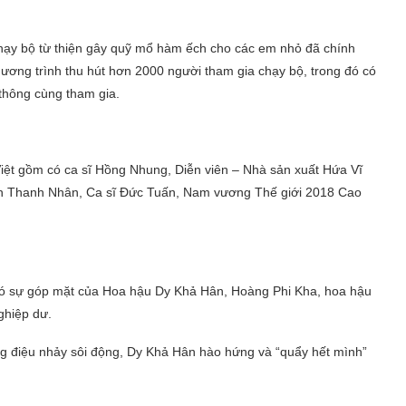
hạy bộ từ thiện gây quỹ mổ hàm ếch cho các em nhỏ đã chính
hương trình thu hút hơn 2000 người tham gia chạy bộ, trong đó có
thông cùng tham gia.
 Việt gồm có ca sĩ Hồng Nhung, Diễn viên – Nhà sản xuất Hứa Vĩ
n Thanh Nhân, Ca sĩ Đức Tuấn, Nam vương Thế giới 2018 Cao
có sự góp mặt của Hoa hậu Dy Khả Hân, Hoàng Phi Kha, hoa hậu
ghiệp dư.
g điệu nhảy sôi động, Dy Khả Hân hào hứng và “quẩy hết mình”