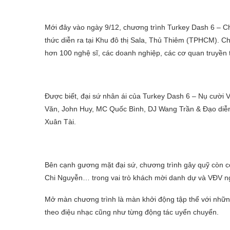
Mới đây vào ngày 9/12, chương trình Turkey Dash 6 – C
thức diễn ra tại Khu đô thị Sala, Thủ Thiêm (TPHCM). C
hơn 100 nghệ sĩ, các doanh nghiệp, các cơ quan truyền 
Được biết, đại sứ nhân ái của Turkey Dash 6 – Nụ cười
Văn, John Huy, MC Quốc Bình, DJ Wang Trần & Đạo diễ
Xuân Tài.
Bên cạnh gương mặt đại sứ, chương trình gây quỹ còn 
Chi Nguyễn… trong vai trò khách mời danh dự và VĐV n
Mở màn chương trình là màn khởi động tập thể với nhữn
theo điệu nhạc cũng như từng động tác uyển chuyển.