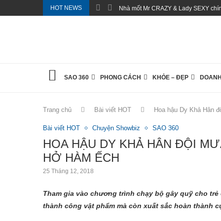
HOT NEWS
Nhà mốt Mr CRAZY & Lady SEXY chính
SAO 360
PHONG CÁCH
KHỎE – ĐẸP
DOANH
Trang chủ
Bài viết HOT
Hoa hậu Dy Khả Hân độ
Bài viết HOT
Chuyện Showbiz
SAO 360
HOA HẬU DY KHẢ HÂN ĐỘI MƯ
HỞ HÀM ẾCH
25 Tháng 12, 2018
Tham gia vào chương trình chạy bộ gây quỹ cho tr
thành công vật phẩm mà còn xuất sắc hoàn thành cự