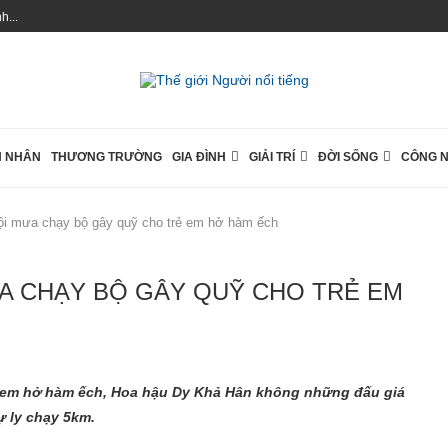
...
 NHÂN
THƯƠNG TRƯỜNG
GIA ĐÌNH
GIẢI TRÍ
ĐỜI SỐNG
CÔNG 
i mưa chạy bộ gây quỹ cho trẻ em hở hàm ếch
A CHẠY BỘ GÂY QUỸ CHO TRẺ EM
ẻ em hở hàm ếch, Hoa hậu Dy Khả Hân không những đấu giá
 ly chạy 5km.