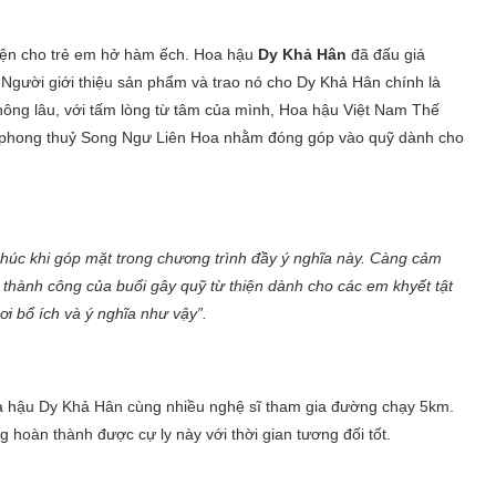
hiện cho trẻ em hở hàm ếch. Hoa hậu
Dy Khả Hân
đã đấu giá
. Người giới thiệu sản phẩm và trao nó cho Dy Khả Hân chính là
ng lâu, với tấm lòng từ tâm của mình, Hoa hậu Việt Nam Thế
m phong thuỷ Song Ngư Liên Hoa nhằm đóng góp vào quỹ dành cho
phúc khi góp mặt trong chương trình đầy ý nghĩa này. Càng cảm
 thành công của buổi gây quỹ từ thiện dành cho các em khyết tật
i bổ ích và ý nghĩa như vậy”.
Hoa hậu Dy Khả Hân cùng nhiều nghệ sĩ tham gia đường chạy 5km.
hoàn thành được cự ly này với thời gian tương đối tốt.