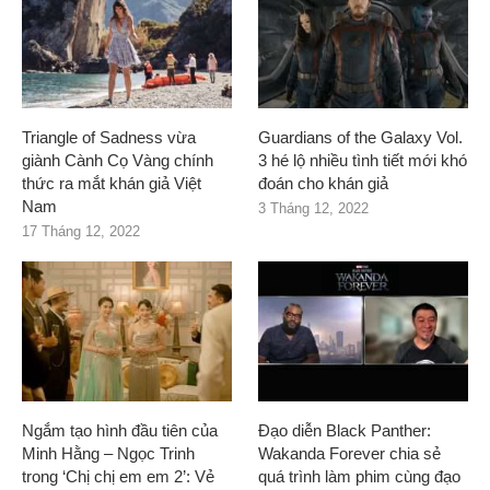
Triangle of Sadness vừa
Guardians of the Galaxy Vol.
giành Cành Cọ Vàng chính
3 hé lộ nhiều tình tiết mới khó
thức ra mắt khán giả Việt
đoán cho khán giả
Nam
3 Tháng 12, 2022
17 Tháng 12, 2022
Ngắm tạo hình đầu tiên của
Đạo diễn Black Panther:
Minh Hằng – Ngọc Trinh
Wakanda Forever chia sẻ
trong ‘Chị chị em em 2’: Vẻ
quá trình làm phim cùng đạo