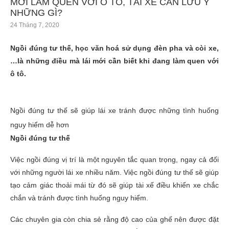
MỚI LÀM QUEN VỚI Ô TÔ, TÀI XẾ CẦN LƯU Ý
NHỮNG GÌ?
24 Tháng 7, 2020
Ngồi đúng tư thế, học văn hoá sử dụng đèn pha và còi xe,
…là những điều mà lái mới cần biết khi đang làm quen với
ô tô.
Ngồi đúng tư thế sẽ giúp lái xe tránh được những tình huống
nguy hiểm dễ hơn
Ngồi đúng tư thế
Việc ngồi đúng vị trí là một nguyên tắc quan trọng, ngay cả đối
với những người lái xe nhiều năm. Việc ngồi đúng tư thế sẽ giúp
tạo cảm giác thoải mái từ đó sẽ giúp tài xế điều khiển xe chắc
chắn và tránh được tình huống nguy hiểm.
Các chuyên gia còn chia sẻ rằng độ cao của ghế nên được đặt