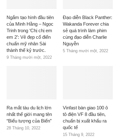
Ngắm tạo hình đầu tiên
Đạo diễn Black Panther:
của Minh Hằng – Ngọc
Wakanda Forever chia
Trinh trong ‘Chị chị em
sẻ quá trình làm phim
em 2’: Vẻ đẹp cổ điển
cùng đạo diễn Charlie
chuẩn mỹ nhân Sài
Nguyễn
thành thế kỷ trước.
5 Tháng mười một, 2022
9 Tháng mười một, 2022
Ra mắt tàu du lịch lớn
Vinfast bàn giao 100 ô
nhất thế giới mang tên
tô điện VF 8 đầu tiên,
“Biểu tượng của Biển”
chuẩn bị xuất khẩu ra
quốc tế
28 Tháng 10, 2022
15 Tháng 9, 2022