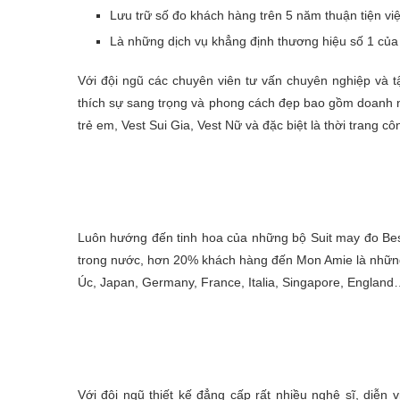
Lưu trữ số đo khách hàng trên 5 năm thuận tiện việ
Là những dịch vụ khẳng định thương hiệu số 1 củ
Với đội ngũ các chuyên viên tư vấn chuyên nghiệp và 
thích sự sang trọng và phong cách đẹp bao gồm doanh n
trẻ em, Vest Sui Gia, Vest Nữ và đặc biệt là thời trang cô
Luôn hướng đến tinh hoa của những bộ Suit may đo Be
trong nước, hơn 20% khách hàng đến Mon Amie là những 
Úc, Japan, Germany, France, Italia, Singapore, Englan
Với đội ngũ thiết kế đẳng cấp rất nhiều nghệ sĩ, diễn