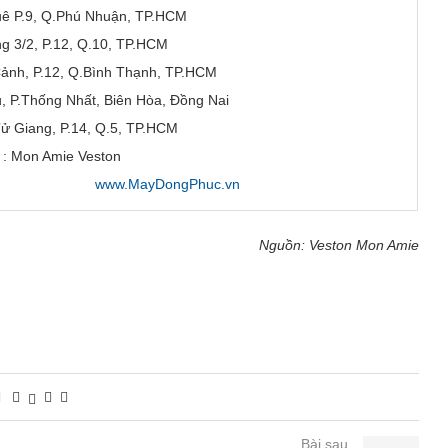
ê P.9, Q.Phú Nhuận, TP.HCM
g 3/2, P.12, Q.10, TP.HCM
nh, P.12, Q.Bình Thạnh, TP.HCM
, P.Thống Nhất, Biên Hòa, Đồng Nai
ử Giang, P.14, Q.5, TP.HCM
 : Mon Amie Veston
www.MayDongPhuc.vn
Nguồn: Veston Mon Amie
Bài sau