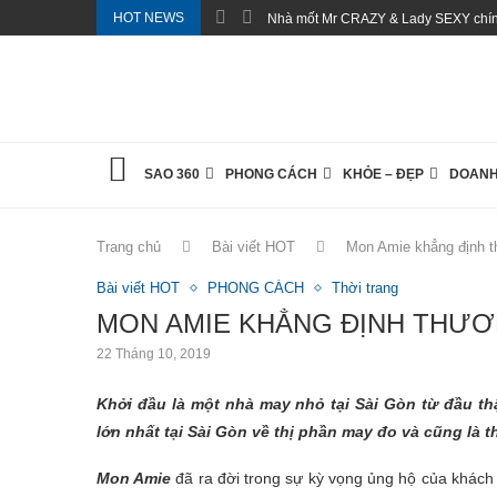
HOT NEWS
Nhà mốt Mr CRAZY & Lady SEXY chính
SAO 360
PHONG CÁCH
KHỎE – ĐẸP
DOANH
Trang chủ
Bài viết HOT
Mon Amie khẳng định t
Bài viết HOT
PHONG CÁCH
Thời trang
MON AMIE KHẲNG ĐỊNH THƯƠN
22 Tháng 10, 2019
Khởi đầu là một nhà may nhỏ tại Sài Gòn từ đầu th
lớn nhất tại Sài
G
òn về thị phần may đo và cũng là t
Mon Amie
đã ra đời trong sự kỳ vọng ủng hộ của khách