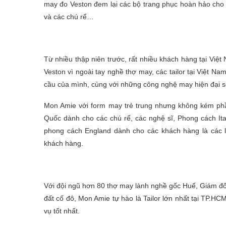
may đo Veston đem lại các bộ trang phục hoàn hảo cho
và các chú rể…
Từ nhiều thập niên trước, rất nhiều khách hàng tại Vi
Veston vì ngoài tay nghề thợ may, các tailor tại Việt N
cầu của mình, cùng với những công nghệ may hiện đại s
Mon Amie với form may trẻ trung nhưng không kém phầ
Quốc dành cho các chú rể, các nghệ sĩ, Phong cách It
phong cách England dành cho các khách hàng là các l
khách hàng.
Với đội ngũ hơn 80 thợ may lành nghề gốc Huế, Giám đố
đất cố đô, Mon Amie tự hào là Tailor lớn nhất tại TP.H
vụ tốt nhất.