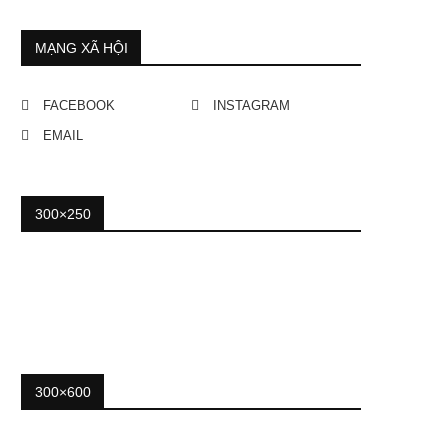
MẠNG XÃ HỘI
FACEBOOK
INSTAGRAM
EMAIL
300×250
300×600