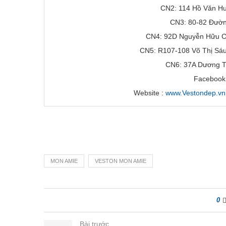
CN2: 114 Hồ Văn Hu
CN3: 80-82 Đườn
CN4: 92D Nguyễn Hữu Cả
CN5: R107-108 Võ Thị Sáu
CN6: 37A Dương T
Facebook
Website :
www.Vestondep.vn
MON AMIE
VESTON MON AMIE
0
Bài trước