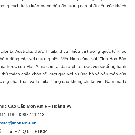
phong cách Italia luôn mang đến ấn tượng cao nhất đến các khách
lor tại Australia, USA, Thailand và nhiều thị trường quốc tế khác
hẩm đẳng cấp với thương hiệu Việt Nam cùng với “Tinh Hoa Bàn
ía trước của Mon Amie còn rất dài ở phía trước với sự đồng hành
y thử thách chắc chắn sẽ vượt qua với sự ủng hộ và yêu mến của
g phát triển và là tailor hàng đầu không chỉ tại Việt Nam mà là
hục Cao Cấp Mon Amie – Hoàng Vy
.111.118 – 0968.111.113
ntact@monamie.vn
n Trãi, P.7, Q.5, TP.HCM