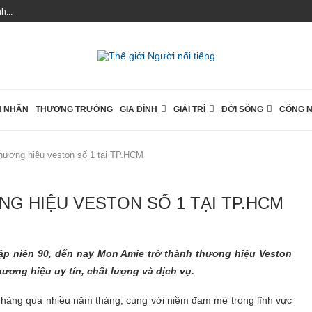
...
 NHÂN
THƯƠNG TRƯỜNG
GIA ĐÌNH
GIẢI TRÍ
ĐỜI SỐNG
CÔNG 
hương hiệu veston số 1 tại TP.HCM
G HIỆU VESTON SỐ 1 TẠI TP.HCM
ập niên 90, đến nay Mon Amie trở thành thương hiệu Veston
hương hiệu uy tín, chất lượng và dịch vụ.
 hàng qua nhiều năm tháng, cùng với niềm đam mê trong lĩnh vực