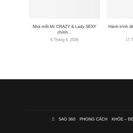
Nhà mốt Mr CRAZY & Lady SEXY
Hành trình 
chính...
6 Tháng 4, 2026
17 
SAO 360
PHONG CÁCH
KHỎE – Đ