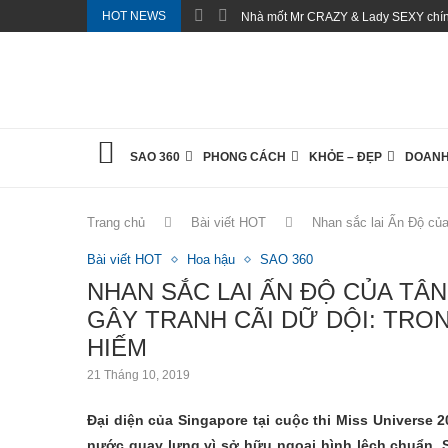
HOT NEWS
Nhà mốt Mr CRAZY & Lady SEXY chính
SAO 360
PHONG CÁCH
KHỎE – ĐẸP
DOANH
Trang chủ
Bài viết HOT
Nhan sắc lai Ấn Độ của
Bài viết HOT
Hoa hậu
SAO 360
NHAN SẮC LAI ẤN ĐỘ CỦA TÂ
GÂY TRANH CÃI DỮ DỘI: TRON
HIẾM
21 Tháng 10, 2019
Đại diện của Singapore tại cuộc thi Miss Universe 
nước quay lưng vì sở hữu ngoại hình lệch chuẩn. 