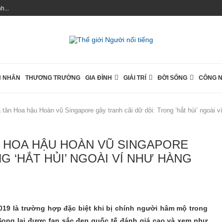
...
 NHÂN
THƯƠNG TRƯỜNG
GIA ĐÌNH
GIẢI TRÍ
ĐỜI SỐNG
CÔNG 
 tân Hoa hậu Hoàn vũ Singapore gây tranh cãi dữ dội: Trong ‘hắt hủi’ ngoài 
N HOA HẬU HOÀN VŨ SINGAPORE
G ‘HẮT HỦI’ NGOÀI VÍ NHƯ HÀNG
2019 là trường hợp đặc biệt khi bị chính người hâm mộ trong
Song lại được fan sắc đẹp quốc tế đánh giá cao và xem như