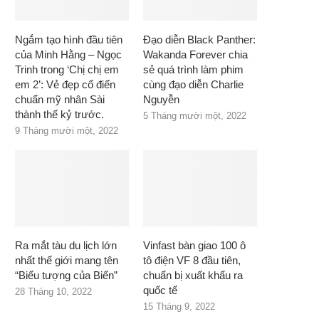
Ngắm tạo hình đầu tiên
Đạo diễn Black Panther:
của Minh Hằng – Ngọc
Wakanda Forever chia
Trinh trong ‘Chị chị em
sẻ quá trình làm phim
em 2’: Vẻ đẹp cổ điển
cùng đạo diễn Charlie
chuẩn mỹ nhân Sài
Nguyễn
thành thế kỷ trước.
5 Tháng mười một, 2022
9 Tháng mười một, 2022
Ra mắt tàu du lịch lớn
Vinfast bàn giao 100 ô
nhất thế giới mang tên
tô điện VF 8 đầu tiên,
“Biểu tượng của Biển”
chuẩn bị xuất khẩu ra
quốc tế
28 Tháng 10, 2022
15 Tháng 9, 2022