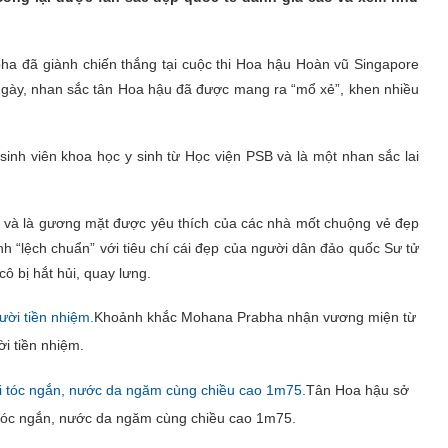
bha đã giành chiến thắng tại cuộc thi Hoa hậu Hoàn vũ Singapore
 ngày, nhan sắc tân Hoa hậu đã được mang ra “mổ xẻ”, khen nhiều
inh viên khoa học y sinh từ Học viện PSB và là một nhan sắc lai
 và là gương mặt được yêu thích của các nhà mốt chuộng vẻ đẹp
nh “lệch chuẩn” với tiêu chí cái đẹp của người dân đảo quốc Sư tử
ô bị hắt hủi, quay lưng.
Khoảnh khắc Mohana Prabha nhận vương miện từ
i tiền nhiệm.
Tân Hoa hậu sở
i tóc ngắn, nước da ngăm cùng chiều cao 1m75.