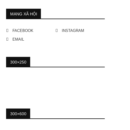
MẠNG XÃ HỘI
FACEBOOK
INSTAGRAM
EMAIL
300×250
300×600