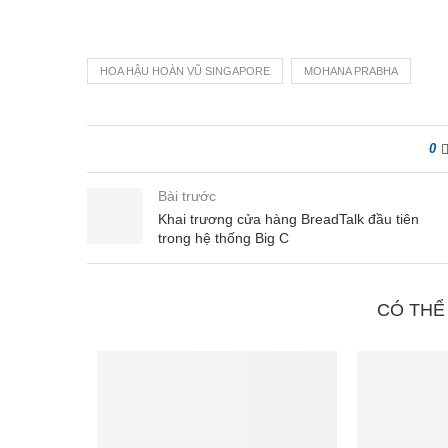
HOA HẬU HOÀN VŨ SINGAPORE
MOHANA PRABHA
0
Bài trước
Khai trương cửa hàng BreadTalk đầu tiên
trong hệ thống Big C
CÓ THỂ