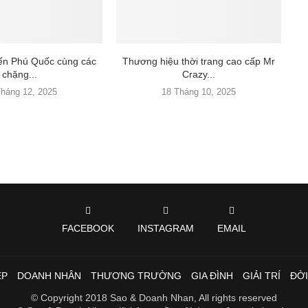
đến Phú Quốc cùng các
Thương hiệu thời trang cao cấp Mr
chặng...
Crazy...
Tháng 12, 2025
18 Tháng 10, 2025
FACEBOOK
INSTAGRAM
EMAIL
ẸP
DOANH NHÂN
THƯƠNG TRƯỜNG
GIA ĐÌNH
GIẢI TRÍ
ĐỜ
© Copyright 2018 Sao & Doanh Nhan, All rights reserved