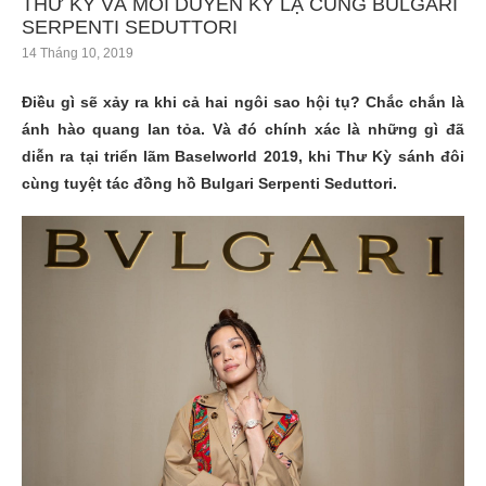
THƯ KỲ VÀ MỐI DUYÊN KỲ LẠ CÙNG BULGARI
SERPENTI SEDUTTORI
14 Tháng 10, 2019
Điều gì sẽ xảy ra khi cả hai ngôi sao hội tụ? Chắc chắn là
ánh hào quang lan tỏa. Và đó chính xác là những gì đã
diễn ra tại triển lãm Baselworld 2019, khi Thư Kỳ sánh đôi
cùng tuyệt tác đồng hồ Bulgari Serpenti Seduttori.