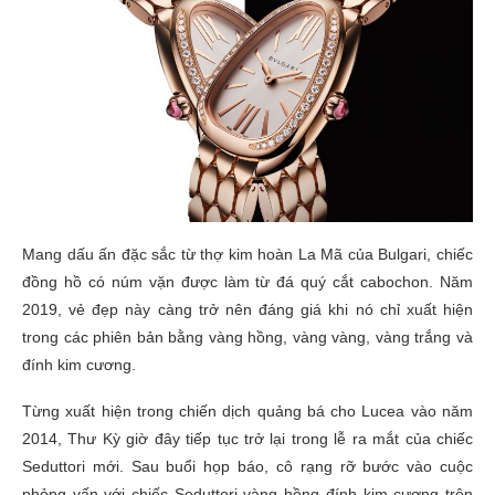
Mang dấu ấn đặc sắc từ thợ kim hoàn La Mã của Bulgari, chiếc
đồng hồ có núm vặn được làm từ đá quý cắt cabochon. Năm
2019, vẻ đẹp này càng trở nên đáng giá khi nó chỉ xuất hiện
trong các phiên bản bằng vàng hồng, vàng vàng, vàng trắng và
đính kim cương.
Từng xuất hiện trong chiến dịch quảng bá cho Lucea vào năm
2014, Thư Kỳ giờ đây tiếp tục trở lại trong lễ ra mắt của chiếc
Seduttori mới. Sau buổi họp báo, cô rạng rỡ bước vào cuộc
phỏng vấn với chiếc Seduttori vàng hồng đính kim cương trên