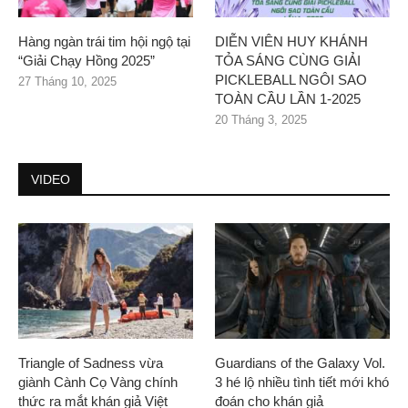
Hàng ngàn trái tim hội ngộ tại
DIỄN VIÊN HUY KHÁNH
“Giải Chạy Hồng 2025”
TỎA SÁNG CÙNG GIẢI
PICKLEBALL NGÔI SAO
27 Tháng 10, 2025
TOÀN CẦU LẦN 1-2025
20 Tháng 3, 2025
VIDEO
Triangle of Sadness vừa
Guardians of the Galaxy Vol.
giành Cành Cọ Vàng chính
3 hé lộ nhiều tình tiết mới khó
thức ra mắt khán giả Việt
đoán cho khán giả