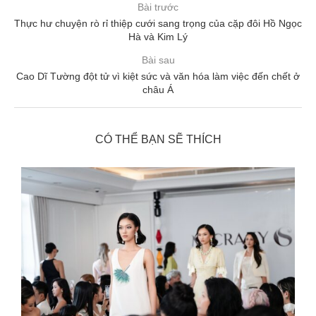
Bài trước
Thực hư chuyện rò rỉ thiệp cưới sang trọng của cặp đôi Hồ Ngọc
Hà và Kim Lý
Bài sau
Cao Dĩ Tường đột tử vì kiệt sức và văn hóa làm việc đến chết ở
châu Á
CÓ THỂ BẠN SẼ THÍCH