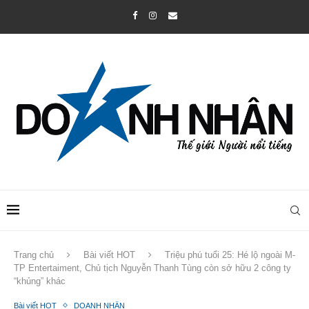
Trang chủ
Bài viết HOT
Triệu phú tuổi 25: Hé lộ ngoài M-
TP Entertaiment, Chủ tịch Nguyễn Thanh Tùng còn sở hữu 2 công ty
“khủng” khác
Bài viết HOT
DOANH NHÂN