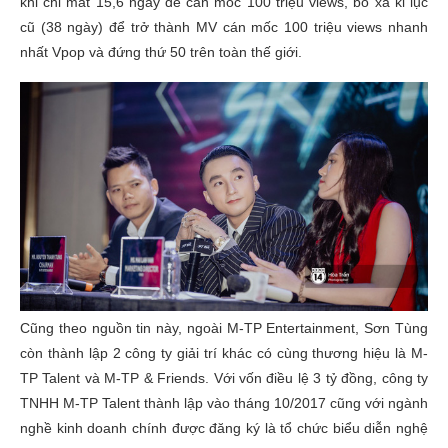
khi chỉ mất 15,6 ngày để cán mốc 100 triệu views, bỏ xa kỉ lục
cũ (38 ngày) để trở thành MV cán mốc 100 triệu views nhanh
nhất Vpop và đứng thứ 50 trên toàn thế giới.
Cũng theo nguồn tin này, ngoài M-TP Entertainment, Sơn Tùng
còn thành lập 2 công ty giải trí khác có cùng thương hiệu là M-
TP Talent và M-TP & Friends. Với vốn điều lệ 3 tỷ đồng, công ty
TNHH M-TP Talent thành lập vào tháng 10/2017 cũng với ngành
nghề kinh doanh chính được đăng ký là tổ chức biểu diễn nghệ