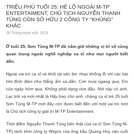
TRIỆU PHÚ TUỔI 25: HÉ LỘ NGOÀI M-TP
ENTERTAIMENT, CHỦ TỊCH NGUYỄN THANH
TÙNG CÒN SỞ HỮU 2 CÔNG TY “KHỦNG”
KHÁC
28 Tháng mười một, 2019
Ở tuổi 25, Sơn Tùng M-TP đã nắm giữ những vị trí vô cùng
quan trọng ngoài nghề nghiệp ca sĩ như mọi người biết
đến.
Ngoài vai trò ca sĩ và khối tài sản âm nhạc khổng lồ với các bài
hits đình đám như
Nắng ấm xa dần, Cơn mưa ngang qua, Em
của ngày hôm qua, Không phải dạng vừa đâu, Nơi này có anh,
Lạc trôi
và mới nhất là
Hãy trao cho anh
, chàng ca sĩ trẻ 25 tuổi
Sơn Tùng M-TP mới đây còn được biết đến với một vai trò mới
là Chủ tịch công ty giải trí M-TP Entertainment.
Thời điểm Nguyễn Thanh Tùng (tên thật của ca sĩ Sơn Tùng M-
TP) tách khỏi công ty Wepro của ông bầu Quang Huy vào cuối