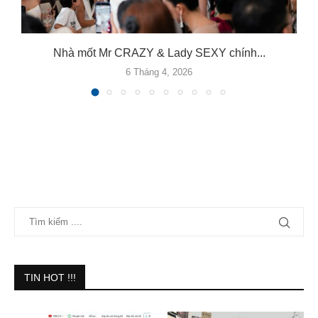
.
Nhà mốt Mr CRAZY & Lady SEXY chính...
6 Tháng 4, 2026
TIN HOT !!!