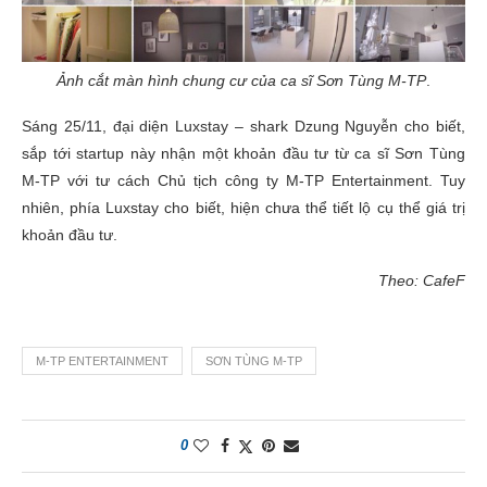
Ảnh cắt màn hình chung cư của ca sĩ Sơn Tùng M-TP
.
Sáng 25/11, đại diện Luxstay – shark Dzung Nguyễn cho biết,
sắp tới startup này nhận một khoản đầu tư từ ca sĩ Sơn Tùng
M-TP với tư cách Chủ tịch công ty M-TP Entertainment. Tuy
nhiên, phía Luxstay cho biết, hiện chưa thể tiết lộ cụ thể giá trị
khoản đầu tư.
Theo: CafeF
M-TP ENTERTAINMENT
SƠN TÙNG M-TP
0