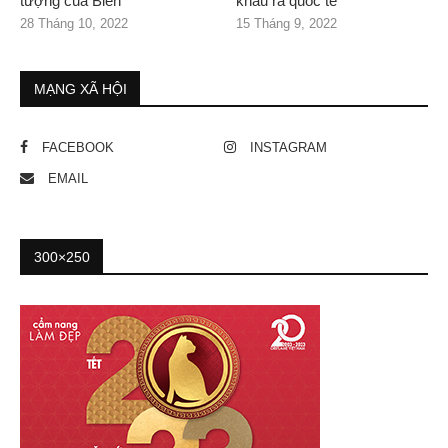
tượng của Biển”
khẩu ra quốc tế
28 Tháng 10, 2022
15 Tháng 9, 2022
MẠNG XÃ HỘI
FACEBOOK
INSTAGRAM
EMAIL
300×250