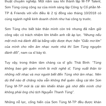
thuật chuyên nghiệp. Một năm sau khi thành lập M-TP Talent,
Sơn Tùng cùng cộng sự của mình sáng lập Công ty Cổ phần M-
TP & Friends với vốn điều lệ 2 tỷ đồng vào tháng 10/2018 có
cùng ngành nghề kinh doanh chính như hai công ty trước.
Sơn Tùng cho biết bản thân mình còn trẻ nhưng đã nắm giữ
công việc có trách nhiệm lớn khiến anh rất áp lực.
“Nhưng nếu
mệt mỏi mà đánh đổi lại bằng việc được thực hiện “Giấc mơ lớn”
của mình cho nền âm nhạc nước nhà thì Sơn Tùng nguyện
đánh đổi”
, nam ca sĩ bày tỏ.
Tuy vậy, trong thâm tâm chàng ca sĩ gốc Thái Bình:
“Tùng
không bao giờ quên mình là một nghệ sĩ, Tùng xuất thân từ
những nốt nhạc và mọi người biết đến Tùng nhờ âm nhạc. Nên
dù thế nào đi chăng nữa vẫn không thể quên rằng cái tên Sơn
Tùng M-TP mới là cái tên khiến khán giả nhớ đến mình chứ
không phải ông chủ tịch Nguyễn Thanh Tùng”.
Những nỗ lực, cống hiến của Sơn Tùng M-TP đều được khán