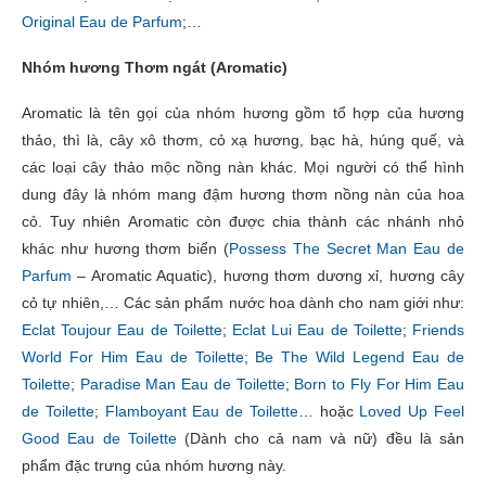
Original Eau de Parfum
;…
Nhóm hương Thơm ngát (Aromatic)
Aromatic là tên gọi của nhóm hương gồm tổ hợp của hương
thảo, thì là, cây xô thơm, cỏ xạ hương, bạc hà, húng quế, và
các loại cây thảo mộc nồng nàn khác. Mọi người có thể hình
dung đây là nhóm mang đậm hương thơm nồng nàn của hoa
cỏ. Tuy nhiên Aromatic còn được chia thành các nhánh nhỏ
khác như hương thơm biển (
Possess The Secret Man Eau de
Parfum
– Aromatic Aquatic), hương thơm dương xỉ, hương cây
cỏ tự nhiên,… Các sản phẩm nước hoa dành cho nam giới như:
Eclat Toujour Eau de Toilette
;
Eclat Lui Eau de Toilette
;
Friends
World For Him Eau de Toilette
;
Be The Wild Legend Eau de
Toilette
;
Paradise Man Eau de Toilette
;
Born to Fly For Him Eau
de Toilette
;
Flamboyant Eau de Toilette
… hoặc
Loved Up Feel
Good Eau de Toilette
(Dành cho cả nam và nữ) đều là sản
phẩm đặc trưng của nhóm hương này.