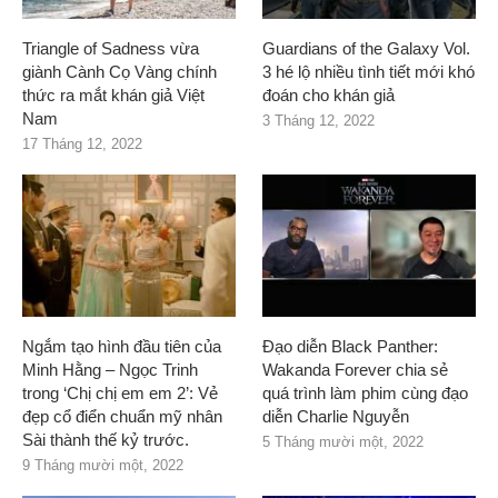
Triangle of Sadness vừa
Guardians of the Galaxy Vol.
giành Cành Cọ Vàng chính
3 hé lộ nhiều tình tiết mới khó
thức ra mắt khán giả Việt
đoán cho khán giả
Nam
3 Tháng 12, 2022
17 Tháng 12, 2022
Ngắm tạo hình đầu tiên của
Đạo diễn Black Panther:
Minh Hằng – Ngọc Trinh
Wakanda Forever chia sẻ
trong ‘Chị chị em em 2’: Vẻ
quá trình làm phim cùng đạo
đẹp cổ điển chuẩn mỹ nhân
diễn Charlie Nguyễn
Sài thành thế kỷ trước.
5 Tháng mười một, 2022
9 Tháng mười một, 2022