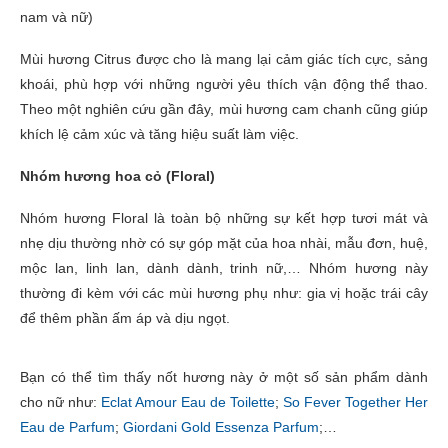
nam và nữ)
Mùi hương Citrus được cho là mang lại cảm giác tích cực, sảng
khoái, phù hợp với những người yêu thích vận động thể thao.
Theo một nghiên cứu gần đây, mùi hương cam chanh cũng giúp
khích lệ cảm xúc và tăng hiệu suất làm việc.
Nhóm hương hoa cỏ (Floral)
Nhóm hương Floral là toàn bộ những sự kết hợp tươi mát và
nhẹ dịu thường nhờ có sự góp mặt của hoa nhài, mẫu đơn, huệ,
mộc lan, linh lan, dành dành, trinh nữ,… Nhóm hương này
thường đi kèm với các mùi hương phụ như: gia vị hoặc trái cây
để thêm phần ấm áp và dịu ngọt.
Bạn có thể tìm thấy nốt hương này ở một số sản phẩm dành
cho nữ như:
Eclat Amour Eau de Toilette
;
So Fever Together Her
Eau de Parfum
;
Giordani Gold Essenza Parfum
;…