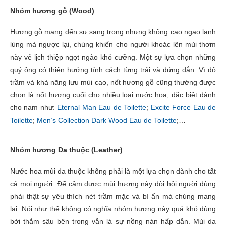
Nhóm hương gỗ (Wood)
Hương gỗ mang đến sự sang trọng nhưng không cao ngạo lạnh
lùng mà ngược lại, chúng khiến cho người khoác lên mùi thơm
này vẻ lịch thiệp ngọt ngào khó cưỡng. Một sự lựa chọn những
quý ông có thiên hướng tính cách từng trải và đứng đắn. Vì độ
trầm và khả năng lưu mùi cao, nốt hương gỗ cũng thường được
chọn là nốt hương cuối cho nhiều loại nước hoa, đặc biệt dành
cho nam như:
Eternal Man Eau de Toilette
;
Excite Force Eau de
Toilette
;
Men’s Collection Dark Wood Eau de Toilette
;…
Nhóm hương Da thuộc (Leather)
Nước hoa mùi da thuộc không phải là một lựa chọn dành cho tất
cả mọi người. Để cảm được mùi hương này đòi hỏi người dùng
phải thật sự yêu thích nét trầm mặc và bí ẩn mà chúng mang
lại. Nói như thế không có nghĩa nhóm hương này quá khó dùng
bởi thẳm sâu bên trong vẫn là sự nồng nàn hấp dẫn. Mùi da