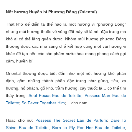
Nốt hương Huyền bí Phương Đông (Oriental)
Thật khó để diễn tả thế nào là một hương vị “phương Đông”
nhưng mùi hương thuộc về vùng đất này sẽ là nét đặc trưng mà
khó ai có thể lãng quên được. Nhóm mùi hương phương Đông
thường được các nhà sáng chế kết hợp cùng một vài hương vị
khác để tạo nên các sản phẩm nước hoa mang phong cách gợi
cảm, huyền bí.
Oriental thường được biết đến như một nốt hương khó phân
định, gồm những thành phần đặc trưng như gừng, tiêu, xạ
hương, hổ phách, gỗ khô, trầm hương, cây thuốc lá… có thể tìm
thấy trong:
Soul Focus Eau de Toilette
;
Possess Man Eau de
Toilette
;
So Fever Together Him
;… cho nam.
Hoặc cho nữ:
Possess The Secret Eau de Parfum
;
Dare To
Shine Eau de Toilette
;
Born to Fly For Her Eau de Toilette
;