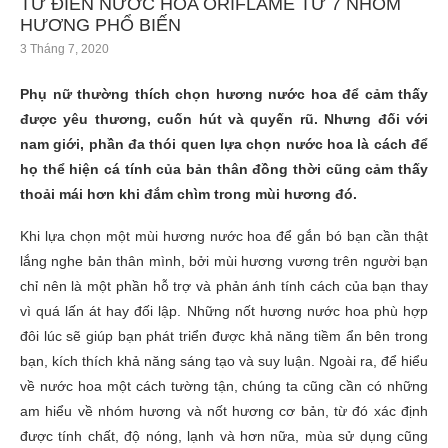
TỪ ĐIỂN NƯỚC HOA ORIFLAME TỪ 7 NHÓM
HƯƠNG PHỔ BIẾN
3 Tháng 7, 2020
Phụ nữ thường thích chọn hương nước hoa để cảm thấy
được yêu thương, cuốn hút và quyến rũ. Nhưng đối với
nam giới, phần đa thói quen lựa chọn nước hoa là cách để
họ thể hiện cá tính của bản thân đồng thời cũng cảm thấy
thoải mái hơn khi đắm chìm trong mùi hương đó.
Khi lựa chọn một mùi hương nước hoa để gắn bó bạn cần thật
lắng nghe bản thân mình, bởi mùi hương vương trên người bạn
chỉ nên là một phần hỗ trợ và phản ánh tính cách của bạn thay
vì quá lấn át hay đối lập. Những nốt hương nước hoa phù hợp
đôi lúc sẽ giúp bạn phát triển được khả năng tiềm ẩn bên trong
bạn, kích thích khả năng sáng tạo và suy luận. Ngoài ra, để hiểu
về nước hoa một cách tường tận, chúng ta cũng cần có những
am hiểu về nhóm hương và nốt hương cơ bản, từ đó xác định
được tính chất, độ nóng, lạnh và hơn nữa, mùa sử dụng cũng