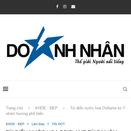
Trang chủ
KHỎE - ĐẸP
Từ điển nước hoa Oriflame từ 7
nhóm hương phổ biến
KHỎE - ĐẸP
Làm Đẹp
TIN HOT