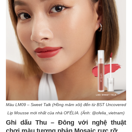
Màu LM09 – Sweet Talk (Hồng mâm xôi) đến từ BST Uncovered
Lip Mousse mới nhất của nhà OFÉLIA. (Ảnh: @ofelia_vietnam)
Ghi dấu Thu – Đông với nghệ thuật
chơi màu tương phản Mosaic rực rỡ