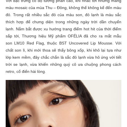
Với đặc trưng có độ tương phản cao, khi nhắc tới những mảng
màu mosaic của mùa Thu – Đông, không thể không kể đến màu
đỏ. Trong rất nhiều sắc đỏ của màu son, đỏ lạnh là màu sắc
thích hợp để chưng diện trong những ngày trời dần chuyển
lạnh. Nắm bắt được xu hướng trang điểm hot hit của thời điểm
sắp tới, Thương hiệu Mỹ phẩm OFÉLIA đã cho ra mắt mẫu
son LM10 Red Flag, thuộc BST Uncovered Lip Mousse. Với
chất son lì, khi mới thoa sẽ thấy bông xốp, khi khô lại tựa như
lớp kem mềm, đây chắc chắn là sắc đỏ lạnh vừa hô ứng với tiết
trời se lạnh, vừa khiến những quý cô ưa chuộng phong cách
retro, cổ điển hài lòng.