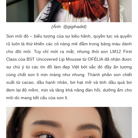
(Ảnh: @gigihadid)
Son môi đỏ – biểu tượng của sự kiêu hãnh, quyền lực và quyến
rũ luôn là thứ khiến các cô nàng mê đắm trong bảng màu dành
cho đôi môi. Tuy chỉ mới ra mắt, nhưng thỏi son LM12 First
Class của BST Uncovered Lip Mousse từ OFÉLIA đã nhận được
sự chú ý từ các tín đồ làm đẹp Việt bởi sắc đỏ đầy ấn tượng
cùng chất son lì mịn màng như nhung. Thành phần son chiết
xuất từ cacao, dầu hạnh nhân, bơ hạt mỡ và tinh dầu quả bơ
đem lại độ mềm, mịn và tăng khả năng đàn hồi, dưỡng ẩm cho
môi dù mang kết cấu của son lì.