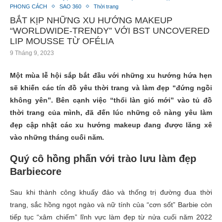
PHONG CÁCH
SAO 360
Thời trang
BẮT KỊP NHỮNG XU HƯỚNG MAKEUP
“WORLDWIDE-TRENDY” VỚI BST UNCOVERED
LIP MOUSSE TỪ OFÉLIA
9 Tháng 9, 2023
Một mùa lễ hội sắp bắt đầu với những xu hướng hứa hẹn
sẽ khiến các tín đồ yêu thời trang và làm đẹp “đứng ngồi
không yên”. Bên cạnh việc “thổi làn gió mới” vào tủ đồ
thời trang của mình, đã đến lúc những cô nàng yêu làm
đẹp cập nhật các xu hướng makeup đang được lăng xê
vào những tháng cuối năm.
Quý cô hồng phấn với trào lưu làm đẹp
Barbiecore
Sau khi thành công khuấy đảo và thống trị đường đua thời
trang, sắc hồng ngọt ngào và nữ tính của “cơn sốt” Barbie còn
tiếp tục “xâm chiếm” lĩnh vực làm đẹp từ nửa cuối năm 2022