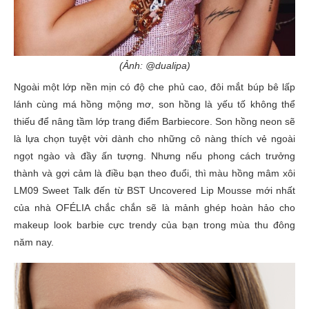
(Ảnh: @dualipa)
Ngoài một lớp nền mịn có độ che phủ cao, đôi mắt búp bê lấp
lánh cùng má hồng mộng mơ, son hồng là yếu tố không thể
thiếu để nâng tầm lớp trang điểm Barbiecore. Son hồng neon sẽ
là lựa chọn tuyệt vời dành cho những cô nàng thích vẻ ngoài
ngọt ngào và đầy ấn tượng. Nhưng nếu phong cách trưởng
thành và gợi cảm là điều bạn theo đuổi, thì màu hồng mâm xôi
LM09 Sweet Talk đến từ BST Uncovered Lip Mousse mới nhất
của nhà OFÉLIA chắc chắn sẽ là mảnh ghép hoàn hảo cho
makeup look barbie cực trendy của bạn trong mùa thu đông
năm nay.