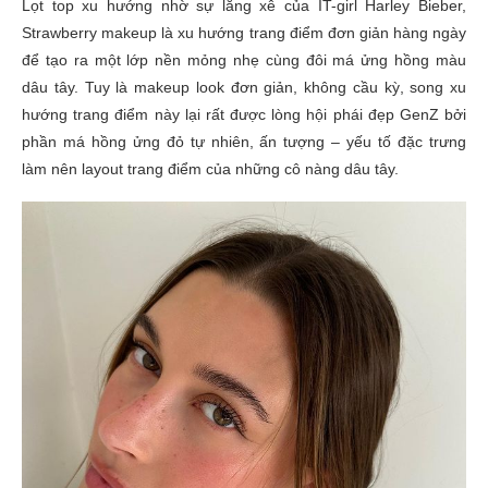
Lọt top xu hướng nhờ sự lăng xê của IT-girl Harley Bieber,
Strawberry makeup là xu hướng trang điểm đơn giản hàng ngày
để tạo ra một lớp nền mỏng nhẹ cùng đôi má ửng hồng màu
dâu tây. Tuy là makeup look đơn giản, không cầu kỳ, song xu
hướng trang điểm này lại rất được lòng hội phái đẹp GenZ bởi
phần má hồng ửng đỏ tự nhiên, ấn tượng – yếu tố đặc trưng
làm nên layout trang điểm của những cô nàng dâu tây.