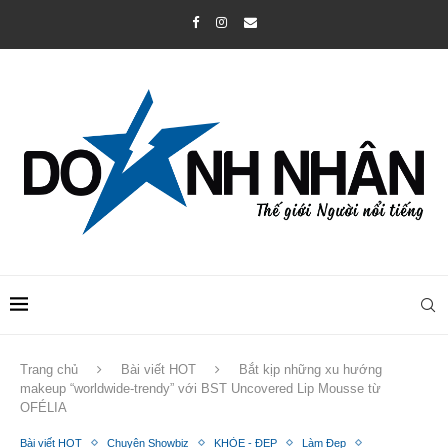
Trang chủ
Bài viết HOT
Bắt kịp những xu hướng
makeup “worldwide-trendy” với BST Uncovered Lip Mousse từ
OFÉLIA
Bài viết HOT
Chuyện Showbiz
KHỎE - ĐẸP
Làm Đẹp