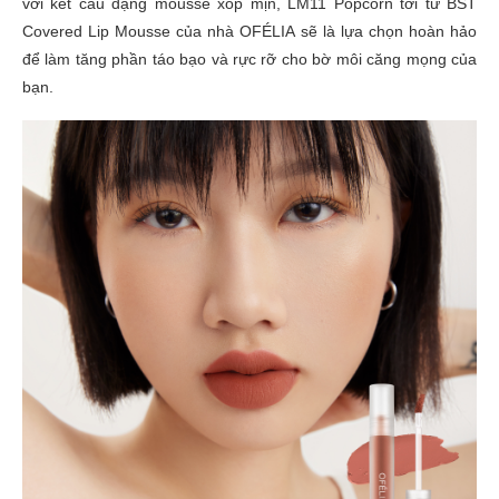
với kết cấu dạng mousse xốp mịn, LM11 Popcorn tới từ BST
Covered Lip Mousse của nhà OFÉLIA sẽ là lựa chọn hoàn hảo
để làm tăng phần táo bạo và rực rỡ cho bờ môi căng mọng của
bạn.