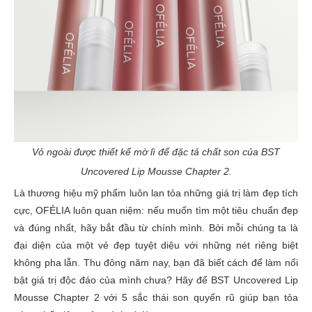
Vỏ ngoài được thiết kế mờ lì để đặc tả chất son của BST
Uncovered Lip Mousse Chapter 2.
Là thương hiệu mỹ phẩm luôn lan tỏa những giá trị làm đẹp tích
cực, OFÉLIA luôn quan niệm: nếu muốn tìm một tiêu chuẩn đẹp
và đúng nhất, hãy bắt đầu từ chính mình. Bởi mỗi chúng ta là
đại diện của một vẻ đẹp tuyệt diệu với những nét riêng biệt
không pha lẫn. Thu đông năm nay, bạn đã biết cách để làm nổi
bật giá trị độc đáo của mình chưa? Hãy để BST Uncovered Lip
Mousse Chapter 2 với 5 sắc thái son quyến rũ giúp bạn tỏa