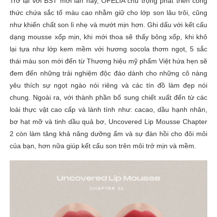
Trở lại với BST mới lần này, OFÉLIA chú trọng phát triển công
thức chứa sắc tố màu cao nhằm giữ cho lớp son lâu trôi, cũng
như khiến chất son lì nhẹ và mướt mịn hơn. Ghi dấu với kết cấu
dạng mousse xốp mịn, khi mới thoa sẽ thấy bông xốp, khi khô
lại tựa như lớp kem mềm với hương socola thơm ngọt, 5 sắc
thái màu son mới đến từ Thương hiệu mỹ phẩm Việt hứa hẹn sẽ
đem đến những trải nghiệm độc đáo dành cho những cô nàng
yêu thích sự ngọt ngào nói riêng và các tín đồ làm đẹp nói
chung. Ngoài ra, với thành phần bổ sung chiết xuất đến từ các
loài thực vật cao cấp và lành tính như: cacao, dầu hạnh nhân,
bơ hạt mỡ và tinh dầu quả bơ, Uncovered Lip Mousse Chapter
2 còn làm tăng khả năng dưỡng ẩm và sự đàn hồi cho đôi môi
của bạn, hơn nữa giúp kết cấu son trên môi trở mịn và mềm.