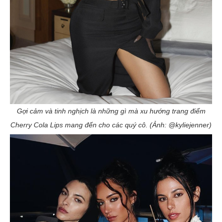
Gợi cảm và tinh nghịch là những gì mà xu hướng trang điểm
Cherry Cola Lips mang đến cho các quý cô. (Ảnh: @kyliejenner)