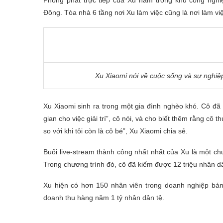
Phòng phát trực tiếp của Xu nằm trong khu công nghiệ
Đông. Tòa nhà 6 tầng nơi Xu làm việc cũng là nơi làm v
Xu Xiaomi nói về cuộc sống và sự nghiệ
Xu Xiaomi sinh ra trong một gia đình nghèo khó. Cô đã 
gian cho việc giải trí”, cô nói, và cho biết thêm rằng cô
so với khi tôi còn là cô bé”, Xu Xiaomi chia sẻ.
Buổi live-stream thành công nhất nhất của Xu là một c
Trong chương trình đó, cô đã kiếm được 12 triệu nhân 
Xu hiện có hơn 150 nhân viên trong doanh nghiệp bán 
doanh thu hàng năm 1 tỷ nhân dân tệ.