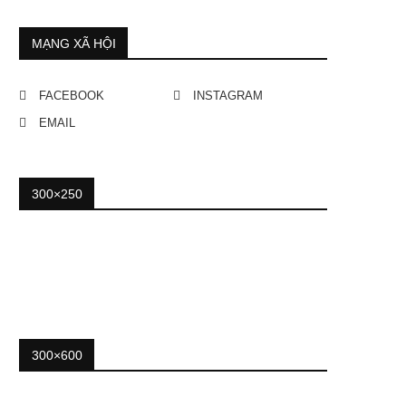
MẠNG XÃ HỘI
FACEBOOK
INSTAGRAM
EMAIL
300×250
300×600