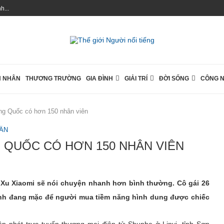
...
 NHÂN
THƯƠNG TRƯỜNG
GIA ĐÌNH
GIẢI TRÍ
ĐỜI SỐNG
CÔNG 
ung Quốc có hơn 150 nhân viên
ÂN
 QUỐC CÓ HƠN 150 NHÂN VIÊN
, Xu Xiaomi sẽ nói chuyện nhanh hơn bình thường. Cô gái 26
y mình đang mặc để người mua tiềm năng hình dung được chiếc