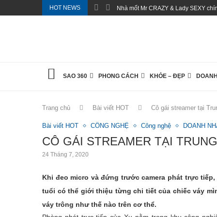
HOT NEWS
Nhà mốt Mr CRAZY & Lady SEXY chính
SAO 360
PHONG CÁCH
KHỎE – ĐẸP
DOANH
Trang chủ
Bài viết HOT
Cô gái streamer tại Tr
Bài viết HOT
CÔNG NGHỆ
Công nghệ
DOANH NH
CÔ GÁI STREAMER TẠI TRUNG
24 Tháng 7, 2020
Khi đeo micro và đứng trước camera phát trực tiếp
tuổi có thể giới thiệu từng chi tiết của chiếc vá
váy trông như thế nào trên cơ thể.