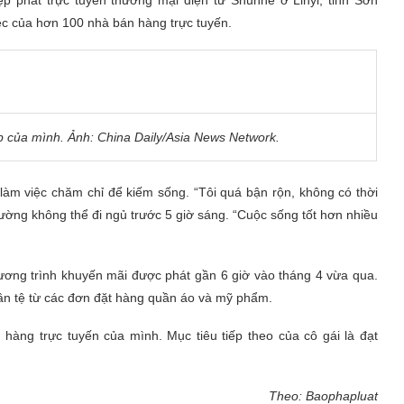
p phát trực tuyến thương mại điện tử Shunhe ở Linyi, tỉnh Sơn
iệc của hơn 100 nhà bán hàng trực tuyến.
p của mình. Ảnh: China Daily/Asia News Network.
làm việc chăm chỉ để kiếm sống. “Tôi quá bận rộn, không có thời
 thường không thể đi ngủ trước 5 giờ sáng. “Cuộc sống tốt hơn nhiều
hương trình khuyến mãi được phát gần 6 giờ vào tháng 4 vừa qua.
dân tệ từ các đơn đặt hàng quần áo và mỹ phẩm.
hàng trực tuyến của mình. Mục tiêu tiếp theo của cô gái là đạt
Theo: Baophapluat