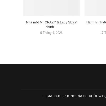
Nhà mốt Mr CRAZY & Lady SEXY
Hành trình 
chính...
6 Tháng 4, 2026
17 
SAO 360
PHONG CÁCH
KHỎE – Đ