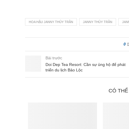
HOA HẬU JANNY THỦY TRẦN
JANNY THỦY TRẦN
JAN
0
Bài trước
Doi Dep Tea Resort: Cần sự ủng hộ để phát
triển du lịch Bảo Lộc
CÓ THỂ