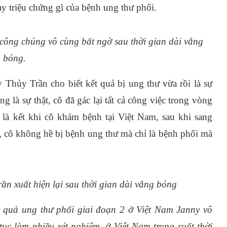
ay triệu chứng gì của bệnh ung thư phổi.
n công chúng vô cùng bất ngờ sau thời gian dài vắng
bóng.
y Thủy Trần cho biết kết quả bị ung thư vừa rồi là sự
g là sự thật, cô đã gác lại tất cả công việc trong vòng
 là kết khi cô khám bệnh tại Việt Nam, sau khi sang
, cô không hề bị bệnh ung thư mà chỉ là bệnh phổi mà
rần xuất hiện lại sau thời gian dài vắng bóng
 quả ung thư phổi giai đoạn 2 ở Việt Nam Janny vô
 tục làm nhiều xét nghiệm, ở Việt Nam trong suốt thời