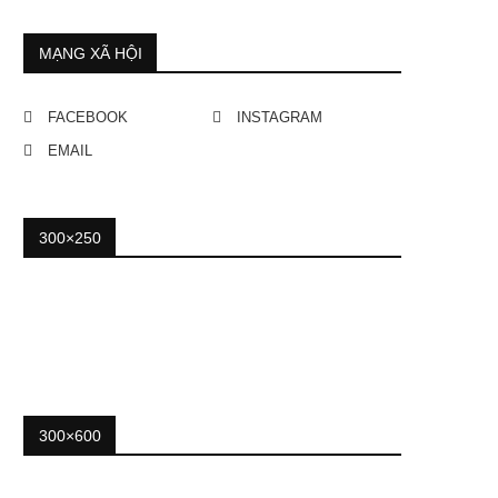
MẠNG XÃ HỘI
FACEBOOK
INSTAGRAM
EMAIL
300×250
300×600