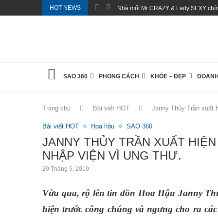
HOT NEWS
Nhà mốt Mr CRAZY & Lady SEXY chính
SAO 360
PHONG CÁCH
KHỎE – ĐẸP
DOANH
Trang chủ
Bài viết HOT
Janny Thủy Trần xuất h
Bài viết HOT
Hoa hậu
SAO 360
JANNY THỦY TRẦN XUẤT HIỆN
NHẬP VIỆN VÌ UNG THƯ.
29 Tháng 5, 2019
Vừa qua, rộ lên tin đồn Hoa Hậu Janny Thủy
hiện trước công chúng và ngưng cho ra cá