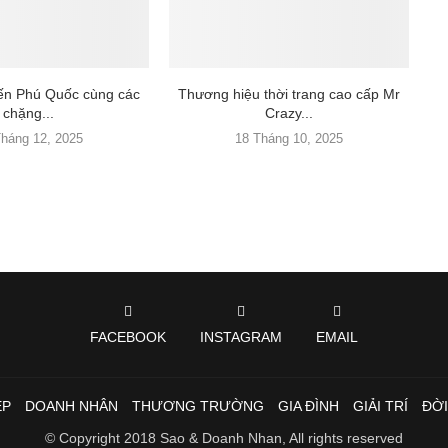
đến Phú Quốc cùng các
Thương hiệu thời trang cao cấp Mr
chặng...
Crazy...
Tháng 12, 2025
18 Tháng 10, 2025
FACEBOOK
INSTAGRAM
EMAIL
ẸP
DOANH NHÂN
THƯƠNG TRƯỜNG
GIA ĐÌNH
GIẢI TRÍ
ĐỜ
© Copyright 2018 Sao & Doanh Nhan, All rights reserved