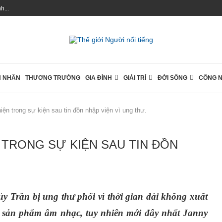
...
 NHÂN
THƯƠNG TRƯỜNG
GIA ĐÌNH
GIẢI TRÍ
ĐỜI SỐNG
CÔNG 
iện trong sự kiện sau tin đồn nhập viện vì ung thư.
 TRONG SỰ KIỆN SAU TIN ĐỒN
 Trần bị ung thư phổi vì thời gian dài không xuất
c sản phẩm âm nhạc, tuy nhiên mới đây nhất Janny