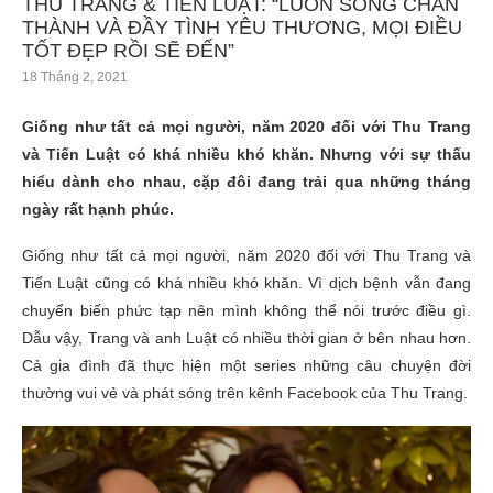
THU TRANG & TIẾN LUẬT: “LUÔN SỐNG CHÂN
THÀNH VÀ ĐẦY TÌNH YÊU THƯƠNG, MỌI ĐIỀU
TỐT ĐẸP RỒI SẼ ĐẾN”
18 Tháng 2, 2021
Giống như tất cả mọi người, năm 2020 đối với Thu Trang
và Tiến Luật có khá nhiều khó khăn. Nhưng với sự thấu
hiểu dành cho nhau, cặp đôi đang trải qua những tháng
ngày rất hạnh phúc.
Giống như tất cả mọi người, năm 2020 đối với Thu Trang và
Tiến Luật cũng có khá nhiều khó khăn. Vì dịch bệnh vẫn đang
chuyển biến phức tạp nên mình không thể nói trước điều gì.
Dẫu vậy, Trang và anh Luật có nhiều thời gian ở bên nhau hơn.
Cả gia đình đã thực hiện một series những câu chuyện đời
thường vui vẻ và phát sóng trên kênh Facebook của Thu Trang.