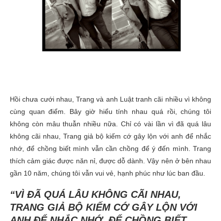
Hồi chưa cưới nhau, Trang và anh Luật tranh cãi nhiều vì không
cùng quan điểm. Bây giờ hiểu tính nhau quá rồi, chúng tôi
không còn mâu thuẫn nhiều nữa. Chỉ có vài lần vì đã quá lâu
không cãi nhau, Trang giả bộ kiếm cớ gây lộn với anh để nhắc
nhớ, để chồng biết mình vẫn cần chồng để ý đến mình. Trang
thích cảm giác được năn nỉ, được dỗ dành. Vậy nên ở bên nhau
gần 10 năm, chúng tôi vẫn vui vẻ, hạnh phúc như lúc ban đầu.
“VÌ ĐÃ QUÁ LÂU KHÔNG CÃI NHAU,
TRANG GIẢ BỘ KIẾM CỚ GÂY LỘN VỚI
ANH ĐỂ NHẮC NHỚ, ĐỂ CHỒNG BIẾT