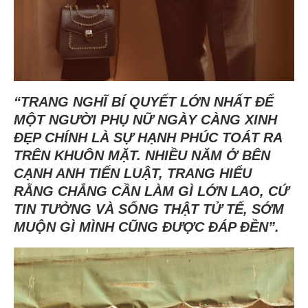
“TRANG NGHĨ BÍ QUYẾT LỚN NHẤT ĐỂ
MỘT NGƯỜI PHỤ NỮ NGÀY CÀNG XINH
ĐẸP CHÍNH LÀ SỰ HẠNH PHÚC TOÁT RA
TRÊN KHUÔN MẶT. NHIỀU NĂM Ở BÊN
CẠNH ANH TIẾN LUẬT, TRANG HIỂU
RẰNG CHẲNG CẦN LÀM GÌ LỚN LAO, CỨ
TIN TƯỞNG VÀ SỐNG THẬT TỬ TẾ, SỚM
MUỘN GÌ MÌNH CŨNG ĐƯỢC ĐÁP ĐỀN”.