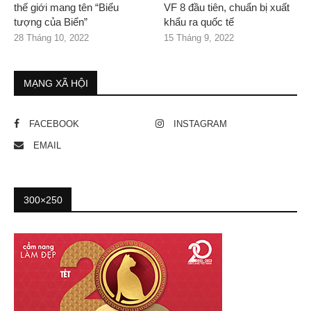
thế giới mang tên “Biểu
VF 8 đầu tiên, chuẩn bị xuất
tượng của Biển”
khẩu ra quốc tế
28 Tháng 10, 2022
15 Tháng 9, 2022
MẠNG XÃ HỘI
FACEBOOK
INSTAGRAM
EMAIL
300×250