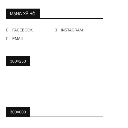
MẠNG XÃ HỘI
FACEBOOK
INSTAGRAM
EMAIL
300×250
300×600