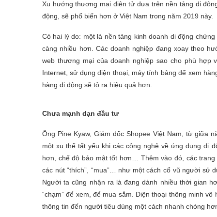
Xu hướng thương mại điện tử dựa trên nền tảng di độ
động, sẽ phổ biến hơn ở Việt Nam trong năm 2019 này.
Có hai lý do: một là nền tảng kinh doanh di động chứn
càng nhiều hơn. Các doanh nghiệp đang xoay theo hướ
web thương mại của doanh nghiệp sao cho phù hợp với t
Internet, sử dụng điện thoại, máy tính bảng để xem hàn
hàng di động sẽ tỏ ra hiệu quả hơn.
Chưa mạnh dạn đầu tư
Ông Pine Kyaw, Giám đốc Shopee Việt Nam, từ giữa nă
một xu thế tất yếu khi các công nghệ về ứng dụng di đ
hơn, chế độ bảo mật tốt hơn… Thêm vào đó, các trang 
các nút “thích”, “mua”… như một cách cổ vũ người sử d
Người ta cũng nhận ra là đang dành nhiều thời gian hơ
“chạm” để xem, để mua sắm. Điện thoại thông minh vô hì
thông tin đến người tiêu dùng một cách nhanh chóng hơn s