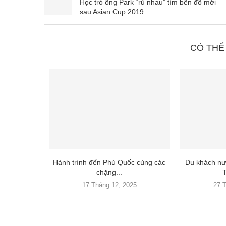
Học trò ông Park “rủ nhau” tìm bến đỗ mới
sau Asian Cup 2019
CÓ THỂ
Hành trình đến Phú Quốc cùng các
Du khách nư
chặng...
T
17 Tháng 12, 2025
27 