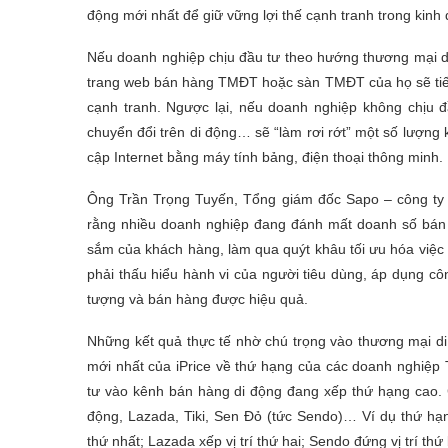
động mới nhất để giữ vững lợi thế cạnh tranh trong kinh
Nếu doanh nghiệp chịu đầu tư theo hướng thương mại di đ
trang web bán hàng TMĐT hoặc sàn TMĐT của họ sẽ tiếp
cạnh tranh. Ngược lại, nếu doanh nghiệp không chịu đ
chuyển đổi trên di động… sẽ “làm rơi rớt” một số lượng
cập Internet bằng máy tính bảng, điện thoại thông minh.
Ông Trần Trọng Tuyến, Tổng giám đốc Sapo – công ty 
rằng nhiều doanh nghiệp đang đánh mất doanh số bán hà
sắm của khách hàng, làm qua quýt khâu tối ưu hóa việc 
phải thấu hiểu hành vi của người tiêu dùng, áp dụng côn
tượng và bán hàng được hiệu quả.
Những kết quả thực tế nhờ chú trọng vào thương mại d
mới nhất của iPrice về thứ hạng của các doanh nghiệp
tư vào kênh bán hàng di động đang xếp thứ hạng cao. C
động, Lazada, Tiki, Sen Đỏ (tức Sendo)… Ví dụ thứ hạ
thứ nhất; Lazada xếp vị trí thứ hai; Sendo đứng vị trí thứ