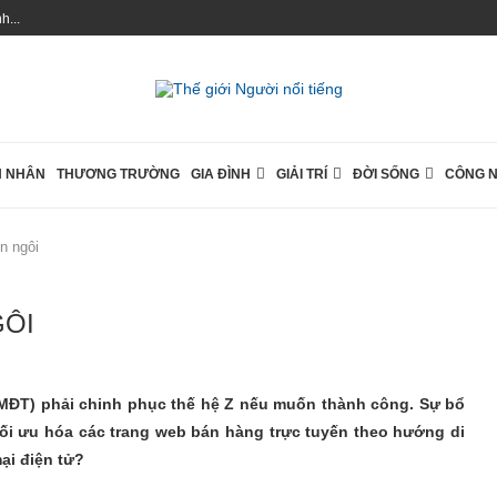
...
 NHÂN
THƯƠNG TRƯỜNG
GIA ĐÌNH
GIẢI TRÍ
ĐỜI SỐNG
CÔNG 
n ngôi
GÔI
MĐT) phải chinh phục thế hệ Z nếu muốn thành công. Sự bổ
tối ưu hóa các trang web bán hàng trực tuyến theo hướng di
ại điện tử?