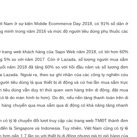
Việt Nam ở sự kiện Mobile Ecommerce Day 2018, có 91% số dân ở
ông minh trong năm 2016 và mức độ người tiêu dùng phụ thuộc các
000 trang web khách hàng của Sapo Web năm 2018, có tới hơn 60%
, tăng 5% so với năm 2017. Còn ở Lazada, số lượng người mua sắm
cuối năm 2018 đã tăng 60% so với hồi đầu năm và số lượng đơn
 Lazada. Ngoài ra, theo sự ghi nhận của các công ty nghiên cứu
gười tiêu dùng là qua thiết bị di động và cứ hai lần mua sắm trực
ời tiêu dùng vẫn duy trì thói quen xem hàng trên di động, đặt mua
có lẻ do màn hình to hơn). Do đó, nếu nền tảng thanh toán trên di
ách hàng chuyển qua mua sắm qua di động có khả năng tăng nhanh
m có tỷ lệ chuyển đổi lượt truy cập các trang web TMĐT thành đơn
ến là Singapore và Indonesia. Tuy nhiên, Việt Nam cũng có tỷ lệ
hơn gấp 1,7 lần so với thiết bị di động nhưng giá trị giỏ hàng của