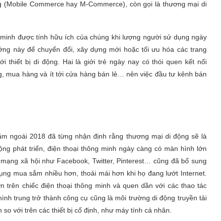
ng (Mobile Commerce hay M-Commerce), còn gọi là thương mại di
g minh được tính hữu ích của chúng khi lượng người sử dụng ngày
ng này để chuyển đổi, xây dựng mới hoặc tối ưu hóa các trang
hiết bị di động. Hai là giới trẻ ngày nay có thói quen kết nối
g, mua hàng và ít tới cửa hàng bán lẻ… nên việc đầu tư kênh bán
m ngoái 2018 đã từng nhận định rằng thương mại di động sẽ là
ộng phát triển, điện thoại thông minh ngày càng có màn hình lớn
mạng xã hội như Facebook, Twitter, Pinterest… cũng đã bổ sung
ụng mua sắm nhiều hơn, thoải mái hơn khi họ đang lướt Internet.
n trên chiếc điện thoại thông minh và quen dần với các thao tác
nh trung trở thành công cụ cũng là môi trường di động truyền tải
o với trên các thiết bị cố định, như máy tính cá nhân.