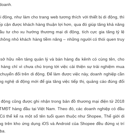
 doanh.
ộng, như làm cho trang web tương thích với thiết bị di động, thì
 cận được khách hàng thuận lợi hơn, qua đó giúp tăng khả năng
ầu tư cho xu hướng thương mại di động, tích cực gia tăng tỷ lệ
 không nhỏ khách hàng tiềm năng – những người có thói quen truy
sở hữu nền tảng quản lý và bán hàng đa kênh có cùng tên, cho
ng chỉ vì chưa chú trọng tới việc cải thiện sự trải nghiệm mua
chuyển đổi trên di động. Để làm được việc này, doanh nghiệp cần
g nghệ di động mới để gia tăng việc tiếp thị, quảng cáo đúng đối
i động cũng được ghi nhận trong bản đồ thương mại điện tử 2018
 TMĐT hàng đầu tại Việt Nam. Theo đó, các doanh nghiệp có đầu
ó thể kể ra một số tên tuổi quen thuộc như Shopee, Thế giới di
ng trên kho ứng dụng iOS và Android của Shopee đều đứng vị trí
 ba.