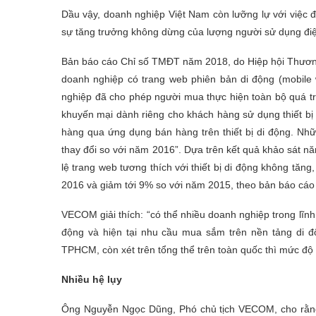
Dầu vậy, doanh nghiệp Việt Nam còn lưỡng lự với việc 
sự tăng trưởng không dừng của lượng người sử dụng điệ
Bản báo cáo Chỉ số TMĐT năm 2018, do Hiệp hội Thương
doanh nghiệp có trang web phiên bản di động (mobil
nghiệp đã cho phép người mua thực hiện toàn bộ quá trì
khuyến mại dành riêng cho khách hàng sử dụng thiết b
hàng qua ứng dụng bán hàng trên thiết bị di động. Nh
thay đổi so với năm 2016”. Dựa trên kết quả khảo sát n
lệ trang web tương thích với thiết bị di động không tă
2016 và giảm tới 9% so với năm 2015, theo bản báo cáo 
VECOM giải thích: “có thể nhiều doanh nghiệp trong lĩn
động và hiện tại nhu cầu mua sắm trên nền tảng di đ
TPHCM, còn xét trên tổng thể trên toàn quốc thì mức độ
Nhiều hệ lụy
Ông Nguyễn Ngọc Dũng, Phó chủ tịch VECOM, cho rằn