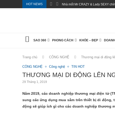
HOT NEWS
Nhà mốt Mr CRAZY & Lady SEXY chính
SAO 360
PHONG CÁCH
KHỎE – ĐẸP
DOANH
Trang chủ
CÔNG NGHỆ
Thương mại di động lê
CÔNG NGHỆ
Công nghệ
TIN HOT
THƯƠNG MẠI DI ĐỘNG LÊN N
29 Tháng 1, 2019
Năm 2019, các doanh nghiệp thương mại điện tử (T
sung các ứng dụng mua sắm trên thiết bị di động, 
động sẽ giúp ích gì cho các doanh nghiệp thương m