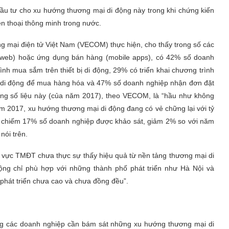
đầu tư cho xu hướng thương mại di động này trong khi chứng kiến
n thoại thông minh trong nước.
 mại điện tử Việt Nam (VECOM) thực hiện, cho thấy trong số các
e web) hoặc ứng dụng bán hàng (mobile apps), có 42% số doanh
nh mua sắm trên thiết bị di động, 29% có triển khai chương trình
ị di động để mua hàng hóa và 47% số doanh nghiệp nhận đơn đặt
ững số liệu này (của năm 2017), theo VECOM, là “hầu như không
ăm 2017, xu hướng thương mại di động đang có vẻ chững lại với tỷ
ng, chiếm 17% số doanh nghiệp được khảo sát, giảm 2% so với năm
nói trên.
h vực TMĐT chưa thực sự thấy hiệu quả từ nền tảng thương mại di
ộng chỉ phù hợp với những thành phố phát triển như Hà Nội và
 phát triển chưa cao và chưa đồng đều”.
g các doanh nghiệp cần bám sát những xu hướng thương mại di