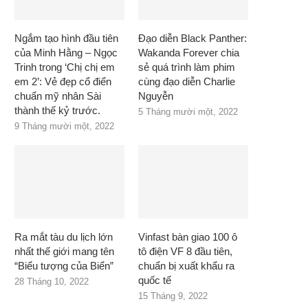
Ngắm tạo hình đầu tiên
Đạo diễn Black Panther:
của Minh Hằng – Ngọc
Wakanda Forever chia
Trinh trong ‘Chị chị em
sẻ quá trình làm phim
em 2’: Vẻ đẹp cổ điển
cùng đạo diễn Charlie
chuẩn mỹ nhân Sài
Nguyễn
thành thế kỷ trước.
5 Tháng mười một, 2022
9 Tháng mười một, 2022
Ra mắt tàu du lịch lớn
Vinfast bàn giao 100 ô
nhất thế giới mang tên
tô điện VF 8 đầu tiên,
“Biểu tượng của Biển”
chuẩn bị xuất khẩu ra
quốc tế
28 Tháng 10, 2022
15 Tháng 9, 2022