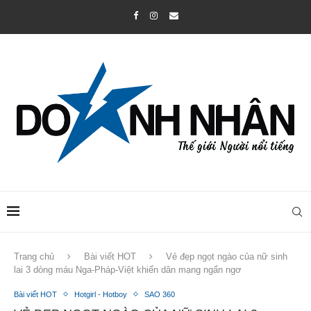
Trang chủ
Bài viết HOT
Vẻ đẹp ngọt ngào của nữ sinh
lai 3 dòng máu Nga-Pháp-Việt khiến dân mạng ngẩn ngơ
Bài viết HOT
Hotgirl - Hotboy
SAO 360