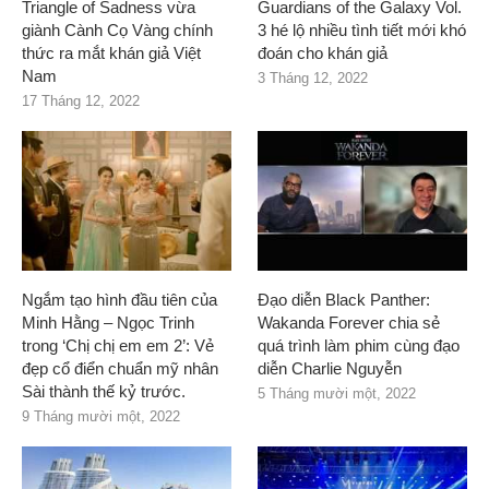
Triangle of Sadness vừa
Guardians of the Galaxy Vol.
giành Cành Cọ Vàng chính
3 hé lộ nhiều tình tiết mới khó
thức ra mắt khán giả Việt
đoán cho khán giả
Nam
3 Tháng 12, 2022
17 Tháng 12, 2022
Ngắm tạo hình đầu tiên của
Đạo diễn Black Panther:
Minh Hằng – Ngọc Trinh
Wakanda Forever chia sẻ
trong ‘Chị chị em em 2’: Vẻ
quá trình làm phim cùng đạo
đẹp cổ điển chuẩn mỹ nhân
diễn Charlie Nguyễn
Sài thành thế kỷ trước.
5 Tháng mười một, 2022
9 Tháng mười một, 2022