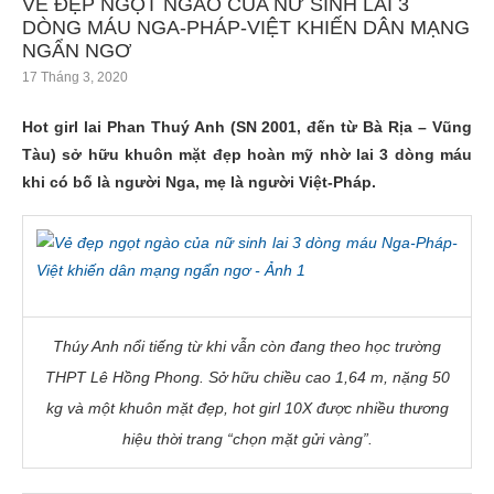
VẺ ĐẸP NGỌT NGÀO CỦA NỮ SINH LAI 3
DÒNG MÁU NGA-PHÁP-VIỆT KHIẾN DÂN MẠNG
NGẨN NGƠ
17 Tháng 3, 2020
Hot girl lai Phan Thuý Anh (SN 2001, đến từ Bà Rịa – Vũng
Tàu) sở hữu khuôn mặt đẹp hoàn mỹ nhờ lai 3 dòng máu
khi có bố là người Nga, mẹ là người Việt-Pháp.
Thúy Anh nổi tiếng từ khi vẫn còn đang theo học trường
THPT Lê Hồng Phong. Sở hữu chiều cao 1,64 m, nặng 50
kg và một khuôn mặt đẹp, hot girl 10X được nhiều thương
hiệu thời trang “chọn mặt gửi vàng”.