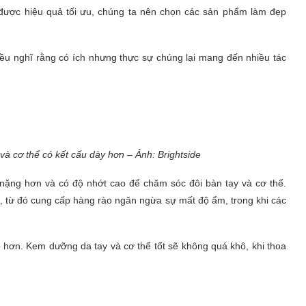
 được hiệu quả tối ưu, chúng ta nên chọn các sản phẩm làm đẹp
u nghĩ rằng có ích nhưng thực sự chúng lại mang đến nhiều tác
à cơ thể có kết cấu dày hơn – Ảnh: Brightside
 nặng hơn và có độ nhớt cao để chăm sóc đôi bàn tay và cơ thể.
từ đó cung cấp hàng rào ngăn ngừa sự mất độ ẩm, trong khi các
hơn. Kem dưỡng da tay và cơ thể tốt sẽ không quá khô, khi thoa