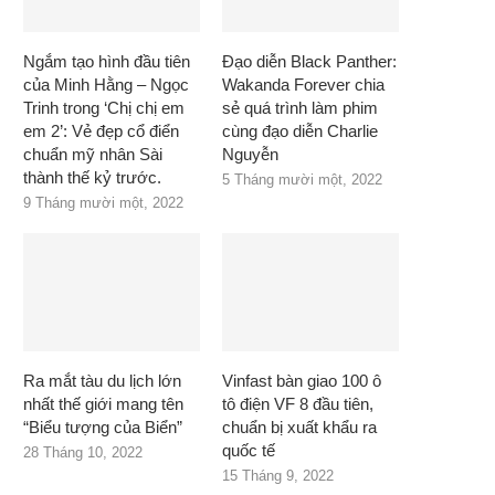
Ngắm tạo hình đầu tiên
Đạo diễn Black Panther:
của Minh Hằng – Ngọc
Wakanda Forever chia
Trinh trong ‘Chị chị em
sẻ quá trình làm phim
em 2’: Vẻ đẹp cổ điển
cùng đạo diễn Charlie
chuẩn mỹ nhân Sài
Nguyễn
thành thế kỷ trước.
5 Tháng mười một, 2022
9 Tháng mười một, 2022
Ra mắt tàu du lịch lớn
Vinfast bàn giao 100 ô
nhất thế giới mang tên
tô điện VF 8 đầu tiên,
“Biểu tượng của Biển”
chuẩn bị xuất khẩu ra
quốc tế
28 Tháng 10, 2022
15 Tháng 9, 2022