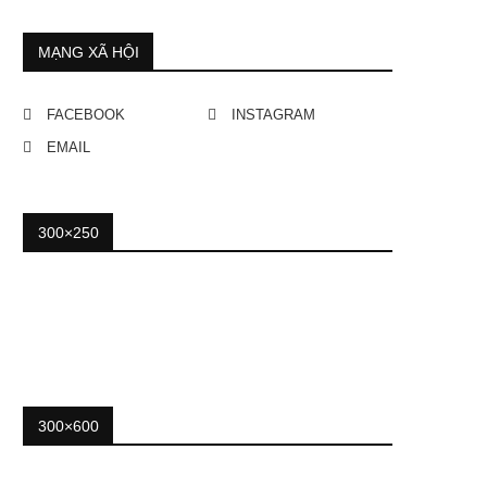
MẠNG XÃ HỘI
FACEBOOK
INSTAGRAM
EMAIL
300×250
300×600