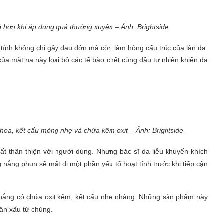
ô hơn khi áp dụng quá thường xuyên – Ảnh: Brightside
 tính không chỉ gây đau đớn mà còn làm hỏng cấu trúc của làn da.
ủa mặt nạ này loại bỏ các tế bào chết cùng dầu tự nhiên khiến da
hoa, kết cấu mỏng nhẹ và chứa kẽm oxit – Ảnh: Brightside
t thân thiện với người dùng. Nhưng bác sĩ da liễu khuyến khích
nắng phun sẽ mất đi một phần yếu tố hoạt tính trước khi tiếp cận
nắng có chứa oxit kẽm, kết cấu nhẹ nhàng. Những sản phẩm này
hân xấu từ chúng.