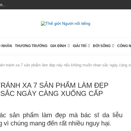
...
 NHÂN
THƯƠNG TRƯỜNG
GIA ĐÌNH
GIẢI TRÍ
ĐỜI SỐNG
CÔNG 
 nên tránh xa 7 sản phẩm làm đẹp này nếu không muốn nhan sắc ngày càng 
TRÁNH XA 7 SẢN PHẨM LÀM ĐẸP
 SẮC NGÀY CÀNG XUỐNG CẤP
các sản phẩm làm đẹp mà bác sĩ da liễu
vì chúng mang đến rất nhiều nguy hại.