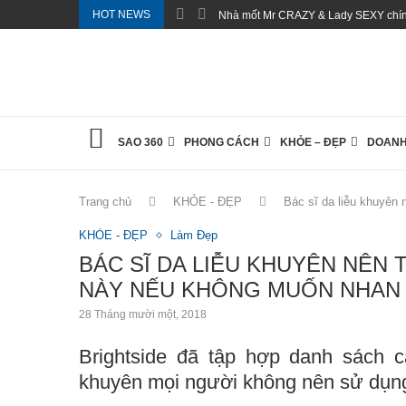
HOT NEWS
Nhà mốt Mr CRAZY & Lady SEXY chính
SAO 360
PHONG CÁCH
KHỎE – ĐẸP
DOANH
Trang chủ
KHỎE - ĐẸP
Bác sĩ da liễu khuyên
KHỎE - ĐẸP
Làm Đẹp
BÁC SĨ DA LIỄU KHUYÊN NÊN 
NÀY NẾU KHÔNG MUỐN NHAN
28 Tháng mười một, 2018
Brightside đã tập hợp danh sách 
khuyên mọi người không nên sử dụng 