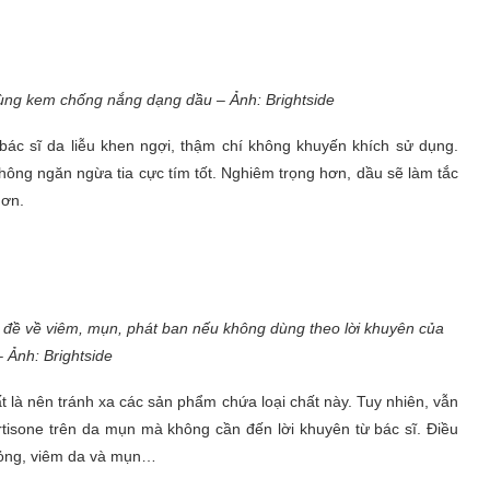
dùng kem chống nắng dạng dầu – Ảnh: Brightside
c sĩ da liễu khen ngợi, thậm chí không khuyến khích sử dụng.
ông ngăn ngừa tia cực tím tốt. Nghiêm trọng hơn, dầu sẽ làm tắc
hơn.
 đề về viêm, mụn, phát ban nếu không dùng theo lời khuyên của
– Ảnh: Brightside
 là nên tránh xa các sản phẩm chứa loại chất này. Tuy nhiên, vẫn
isone trên da mụn mà không cần đến lời khuyên từ bác sĩ. Điều
 mỏng, viêm da và mụn…