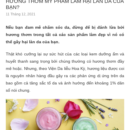
HƯƠNG THƠM MỸ PHẨM LÀM HẠI LÀN DA CỦA
BẠN?
11 Tháng 12, 2021
Nếu bạn đam mê chăm sóc da, đừng để bị đánh lừa bởi
hương thơm trong tất cả các sản phẩm làm đẹp vì nó có
thể gây hại làn da của bạn.
Thật khó cưỡng lại sự sức hút của các
loại kem dưỡng ẩm và
huyết thanh sang trọng
bởi
chúng
thường
có hương thơm
đầy
mê hoặc
. Nhưng
, t
heo Viện Da liễu Hoa Kỳ,
hương liệu
được coi
là nguyên nhân hàng đầu gây ra các phản ứng dị ứng trên da
bao gồm cả
tăng
sắc tố da và ảnh hưởng đến khoảng 1% dân
số nói chung.