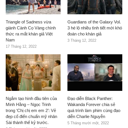
Triangle of Sadness vừa
Guardians of the Galaxy Vol.
giành Cành Cọ Vàng chính
3 hé lộ nhiều tình tiết mới khó
thức ra mắt khán giả Việt
đoán cho khán giả
Nam
3 Tháng 12, 2022
17 Tháng 12, 2022
Ngắm tạo hình đầu tiên của
Đạo diễn Black Panther:
Minh Hằng – Ngọc Trinh
Wakanda Forever chia sẻ
trong ‘Chị chị em em 2’: Vẻ
quá trình làm phim cùng đạo
đẹp cổ điển chuẩn mỹ nhân
diễn Charlie Nguyễn
Sài thành thế kỷ trước.
5 Tháng mười một, 2022