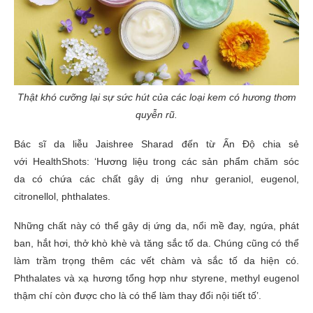
Thật khó cưỡng lại sự sức hút của các loại kem có hương thơm
quyễn rũ.
Bác sĩ da liễu
Jaishree Sharad
đến từ Ấn Độ
chia sẻ
với
HealthShots
:
‘Hương liệu
trong các sản phẩm chăm sóc
da có chứa các chất gây dị ứng như geraniol, eugenol,
citronellol, phthalates.
Những chất này có thể gây dị ứng da, nổi mề đay, ngứa, phát
ban, hắt hơi, thở khò khè và
tăng
sắc tố da. Chúng cũng có thể
làm trầm trọng thêm các vết chàm và sắc tố da hiện có.
Phthalates và xạ hương tổng hợp như styrene, methyl eugenol
thậm chí còn được cho là có thể làm thay đổi nội tiết tố
’.