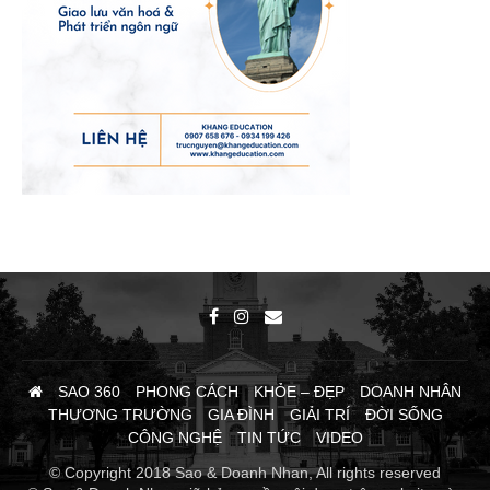
SAO 360
PHONG CÁCH
KHỎE – ĐẸP
DOANH NHÂN
THƯƠNG TRƯỜNG
GIA ĐÌNH
GIẢI TRÍ
ĐỜI SỐNG
CÔNG NGHỆ
TIN TỨC
VIDEO
© Copyright 2018 Sao & Doanh Nhan, All rights reserved