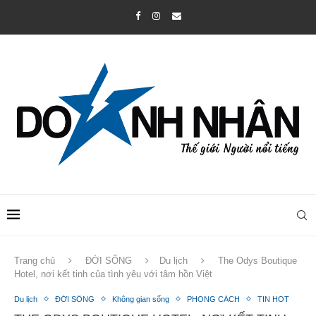
Trang chủ
ĐỜI SỐNG
Du lịch
The Odys Boutique
Hotel, nơi kết tinh của tình yêu với tâm hồn Việt
Du lịch
ĐỜI SỐNG
Không gian sống
PHONG CÁCH
TIN HOT