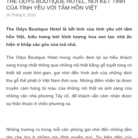
THE ODYS BOUTIQUE HOTEL, NƠI KẾT TINH
CỦA TÌNH YÊU VỚI TÂM HỒN VIỆT
28 Tháng 6, 2020
The Odys Boutique Hotel là kết tinh của tình yêu với tâm
hồn Việt, biểu trưng bởi hình tượng hoa sen tao nhã ẩn
hiện ở khắp các góc của toà nhà.
The Odys Boutique Hotel mong muốn đem lại sự hiếu khách
sang trọng nhất thông qua những nội thất bằng gỗ tuyết tùng có
thiết kế vượt thời gian, gợi nhớ đến hình ảnh của những dinh
thự gỗ thế phiệt ở Việt Nam thời xưa. Những điểm nhấn lại được
truyền cảm hứng từ màu của những nội thất và ánh sáng của
những căn nhà phương Tây cổ, để khách vẫn cảm nhận được
sự thân thuộc ở chốn phương xa.
Những trướng rủ trong mỗi căn phòng gợi nhớ đến những tấm
rèn che bụi ở những gia đình quyền quý. Sự hiện diện của