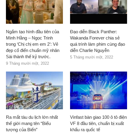
Ngắm tạo hình đầu tiên của
Đạo diễn Black Panther:
Minh Hằng – Ngọc Trinh
Wakanda Forever chia sẻ
trong ‘Chị chị em em 2’: Vẻ
quá trình làm phim cùng đạo
đẹp cổ điển chuẩn mỹ nhân
diễn Charlie Nguyễn
Sài thành thế kỷ trước.
5 Tháng mười một, 2022
9 Tháng mười một, 2022
Ra mắt tàu du lịch lớn nhất
Vinfast bàn giao 100 ô tô điện
thế giới mang tên “Biểu
VF 8 đầu tiên, chuẩn bị xuất
tượng của Biển”
khẩu ra quốc tế