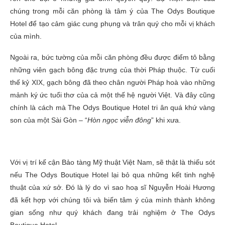
chúng trong mỗi căn phòng là tâm ý của The Odys Boutique
Hotel để tạo cảm giác cung phụng và trân quý cho mỗi vị khách
của mình.
Ngoài ra, bức tường của mỗi căn phòng đều được điểm tô bằng
những viên gạch bông đặc trưng của thời Pháp thuộc. Từ cuối
thế kỷ XIX, gạch bông đã theo chân người Pháp hoà vào những
mảnh ký ức tuổi thơ của cả một thế hệ người Việt. Và đây cũng
chính là cách mà The Odys Boutique Hotel tri ân quá khứ vàng
son của một Sài Gòn – “
Hòn ngọc viễn đông
” khi xưa.
Với vị trí kế cận Bảo tàng Mỹ thuật Việt Nam, sẽ thật là thiếu sót
nếu The Odys Boutique Hotel lại bỏ qua những kết tinh nghệ
thuật của xứ sở. Đó là lý do vì sao hoạ sĩ Nguyễn Hoài Hương
đã kết hợp với chúng tôi và biến tâm ý của mình thành không
gian sống như quý khách đang trải nghiệm ở The Odys
Boutique Hotel.