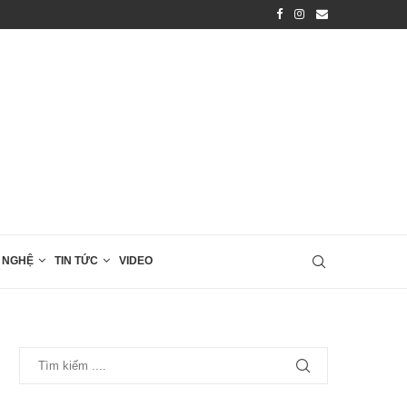
Pickleball – bộ môn thể thao mới mẻ...
 NGHỆ
TIN TỨC
VIDEO