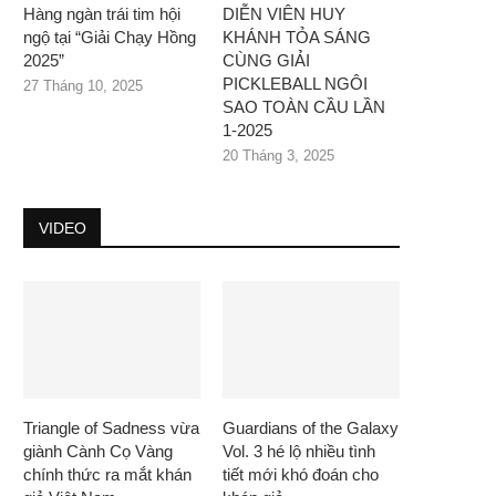
Hàng ngàn trái tim hội
DIỄN VIÊN HUY
ngộ tại “Giải Chạy Hồng
KHÁNH TỎA SÁNG
2025”
CÙNG GIẢI
PICKLEBALL NGÔI
27 Tháng 10, 2025
SAO TOÀN CẦU LẦN
1-2025
20 Tháng 3, 2025
VIDEO
Triangle of Sadness vừa
Guardians of the Galaxy
giành Cành Cọ Vàng
Vol. 3 hé lộ nhiều tình
chính thức ra mắt khán
tiết mới khó đoán cho