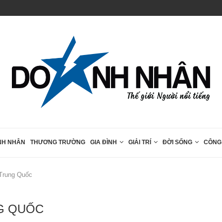
Hành trình đến Phú Quốc cùng các chặng...
NH NHÂN
THƯƠNG TRƯỜNG
GIA ĐÌNH
GIẢI TRÍ
ĐỜI SỐNG
CÔNG
 Trung Quốc
NG QUỐC