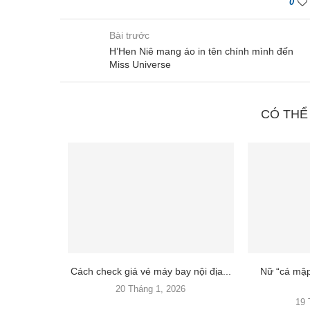
0
Bài trước
H’Hen Niê mang áo in tên chính mình đến
Miss Universe
CÓ THỂ
– Khám phá
Cách check giá vé máy bay nội địa...
Nữ “cá mập
20 Tháng 1, 2026
3
19 