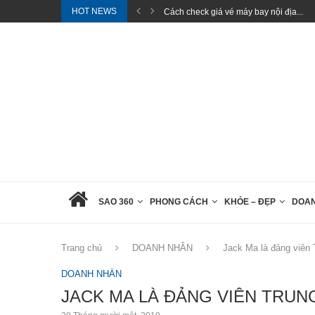
HOT NEWS
hính...
Cách check giá vé máy bay nội địa...
SAO 360
PHONG CÁCH
KHỎE – ĐẸP
DOA
Trang chủ
DOANH NHÂN
Jack Ma là đảng viên
DOANH NHÂN
JACK MA LÀ ĐẢNG VIÊN TRU