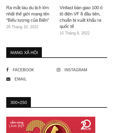
Ra mắt tàu du lịch lớn
Vinfast bàn giao 100 ô
nhất thế giới mang tên
tô điện VF 8 đầu tiên,
“Biểu tượng của Biển”
chuẩn bị xuất khẩu ra
quốc tế
28 Tháng 10, 2022
15 Tháng 9, 2022
MẠNG XÃ HỘI
FACEBOOK
INSTAGRAM
EMAIL
300×250
g Biden phá quy tắc khi gặp vua...
Bỏ lỡ làn sóng AI dù chi 140.
11 Tháng 7, 2023
6 Tháng 7, 2023